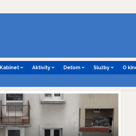
Kabinet
Aktivity
Deťom
Služby
O ki