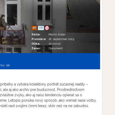
2D
OR
12
Réžia:
Martin Kollar
Premiéra:
18. september 2025
Dĺžka:
70 minút
Žáner:
Dokument
yky:
slk
íbehy a vytvára kolektívny portrét súčasnej reality –
, ale aj ako archív pre budúcnosť. Prostredníctvom
zvláštne zvyky, ako aj našu tendenciu opierať sa o
eme. Letopis ponúka nový spôsob, ako vnímať naše voľby,
leli nad svojimi činmi teraz, skôr než na ne zabudnú.