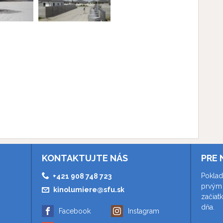
KONTAKTUJTE NÁS
PRE 
Poklad
+421 908 748 723
prvým 
kinolumiere@sfu.sk
začiat
dňa.
Facebook
Instagram