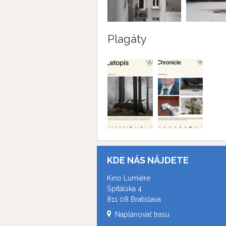
Plagáty
KDE NÁS NÁJDETE
Kino Lumière
Špitálska 4
811 08 Bratislava
Naplánovať trasu