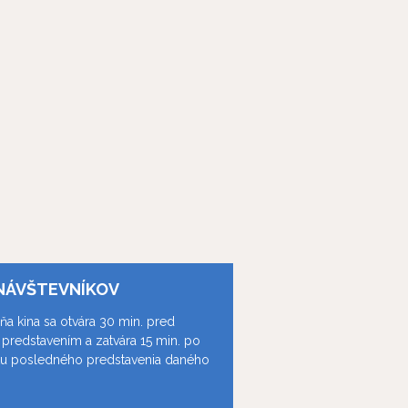
NÁVŠTEVNÍKOV
ňa kina sa otvára 30 min. pred
predstavením a zatvára 15 min. po
ku posledného predstavenia daného