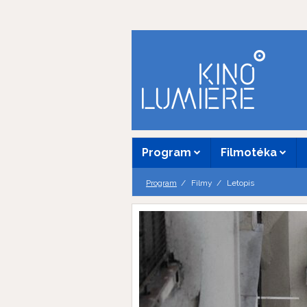
Program
Filmotéka
Program
Filmy
Letopis