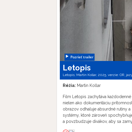
Pozrieť trailer
Letopis
Letopis; Martin Kollar, 2025, verzie:
OR,
jaz
Réžia:
Martin Kollar
Film Letopis zachytáva každodenné pr
nielen ako dokumentáciu prítomnosti
obrazov odhaľuje absurdné rutiny a 
systémy, ktoré zároveň spochybňuj
a povzbudzuje divákov, aby sa zamys