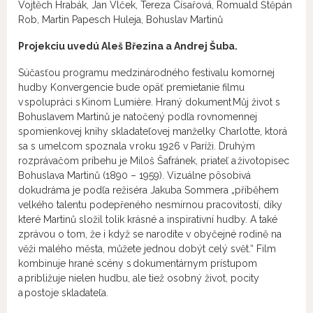
Vojtěch Hrabák, Jan Vlček, Tereza Císařová, Romuald Štěpán
Rob, Martin Papesch Huleja, Bohuslav Martinů
Projekciu uvedú Aleš Březina a Andrej Šuba.
Súčasťou programu medzinárodného festivalu komornej
hudby Konvergencie bude opäť premietanie filmu
v spolupráci s Kinom Lumière. Hraný dokument Můj život s
Bohuslavem Martinů je natočený podľa rovnomennej
spomienkovej knihy skladateľovej manželky Charlotte, ktorá
sa s umelcom spoznala v roku 1926 v Paríži. Druhým
rozprávačom príbehu je Miloš Šafránek, priateľ a životopisec
Bohuslava Martinů (1890 – 1959). Vizuálne pôsobivá
dokudráma je podľa režiséra Jakuba Sommera „příběhem
velkého talentu podepřeného nesmírnou pracovitostí, díky
které Martinů složil tolik krásné a inspirativní hudby. A také
zprávou o tom, že i když se narodíte v obyčejné rodině na
věži malého města, můžete jednou dobýt celý svět.“ Film
kombinuje hrané scény s dokumentárnym prístupom
a približuje nielen hudbu, ale tiež osobný život, pocity
a postoje skladateľa.