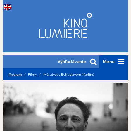
Vyhľadávanie
Menu
Program
Filmy
Můj život s Bohuslavem Martinů