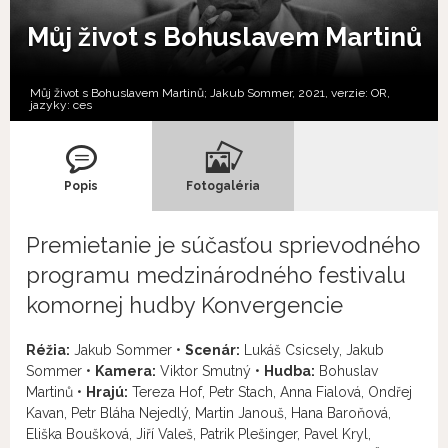
Můj život s Bohuslavem Martinů
Můj život s Bohuslavem Martinů; Jakub Sommer, 2021, verzie:
OR,
jazyky:
ces
Popis
Fotogaléria
Premietanie je súčasťou sprievodného
programu medzinárodného festivalu
komornej hudby Konvergencie
Réžia:
Jakub Sommer •
Scenár:
Lukáš Csicsely, Jakub
Sommer •
Kamera:
Viktor Smutný •
Hudba:
Bohuslav
Martinů •
Hrajú:
Tereza Hof, Petr Stach, Anna Fialová, Ondřej
Kavan, Petr Bláha Nejedlý, Martin Janouš, Hana Baroňová,
Eliška Boušková, Jiří Valeš, Patrik Plešinger, Pavel Kryl,