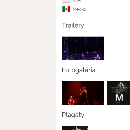
USA
Mexiko
Trailery
Fotogaléria
Plagáty