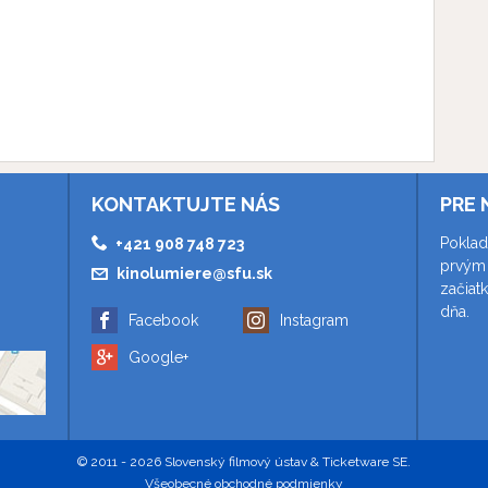
KONTAKTUJTE NÁS
PRE 
Poklad
+421 908 748 723
prvým 
kinolumiere@sfu.sk
začiat
dňa.
Facebook
Instagram
Google+
© 2011 - 2026 Slovenský filmový ústav & Ticketware SE.
Všeobecné obchodné podmienky