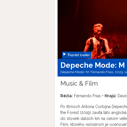
Pozrieť trailer
Depeche Mode: M
Depeche Mode: M; Fernando Frias, 2025, v
Music & Film
Réžia:
Fernando Frias •
Hrajú:
David
Po filmoch Antona Corbijna Depeche
the Forest (2019) zavíta táto anglick
do stoviek ďalších kín na celom 
Film, ktorého režisérom je oceňovan