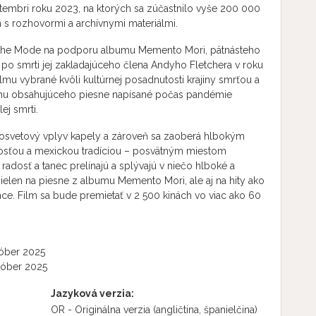
tembri roku 2023, na ktorých sa zúčastnilo vyše 200 000
h s rozhovormi a archívnymi materiálmi.
eche Mode na podporu albumu Memento Mori, pätnásteho
po smrti jej zakladajúceho člena Andyho Fletchera v roku
lmu vybrané kvôli kultúrnej posadnutosti krajiny smrťou a
bumu obsahujúceho piesne napísané počas pandémie
ej smrti.
osvetový vplyv kapely a zároveň sa zaoberá hlbokým
osťou a mexickou tradíciou – posvätným miestom
 radosť a tanec prelínajú a splývajú v niečo hlboké a
nielen na piesne z albumu Memento Mori, ale aj na hity ako
nce. Film sa bude premietať v 2 500 kinách vo viac ako 60
óber 2025
tóber 2025
Jazyková verzia:
OR - Originálna verzia
(angličtina, španielčina)