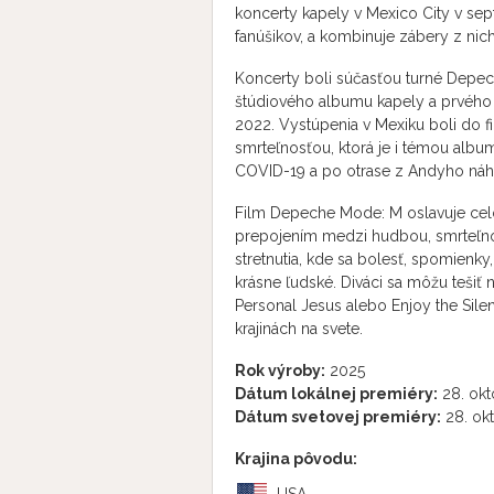
koncerty kapely v Mexico City v sep
fanúšikov, a kombinuje zábery z nic
Koncerty boli súčasťou turné Dep
štúdiového albumu kapely a prvého 
2022. Vystúpenia v Mexiku boli do fi
smrteľnosťou, ktorá je i témou al
COVID-19 a po otrase z Andyho náhl
Film Depeche Mode: M oslavuje cel
prepojením medzi hudbou, smrteľn
stretnutia, kde sa bolesť, spomienky,
krásne ľudské. Diváci sa môžu tešiť 
Personal Jesus alebo Enjoy the Sile
krajinách na svete.
Rok výroby:
2025
Dátum lokálnej premiéry:
28. okt
Dátum svetovej premiéry:
28. ok
Krajina pôvodu: