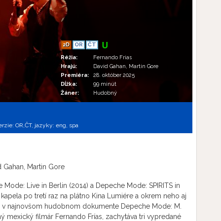
2D
OR
ČT
Réžia:
Fernando Frias
Hrajú:
David Gahan, Martin Gore
Premiéra:
28. október 2025
Dĺžka:
99 minút
Žáner:
Hudobný
erzie:
OR,
ČT,
jazyky:
eng
,
spa
 Gahan, Martin Gore
 Mode: Live in Berlin (2014) a Depeche Mode: SPIRITS in
á kapela po tretí raz na plátno Kina Lumiére a okrem neho aj
vete v najnovšom hudobnom dokumente Depeche Mode: M.
ý mexický filmár Fernando Frías, zachytáva tri vypredané