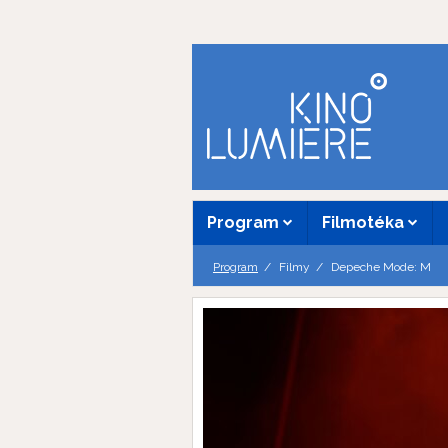
Program
Filmotéka
Program
Filmy
Depeche Mode: M