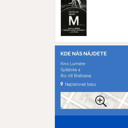
KDE NÁS NÁJDETE
Kino Lumière
Špitálska 4
811 08 Bratislava
Naplánovať trasu