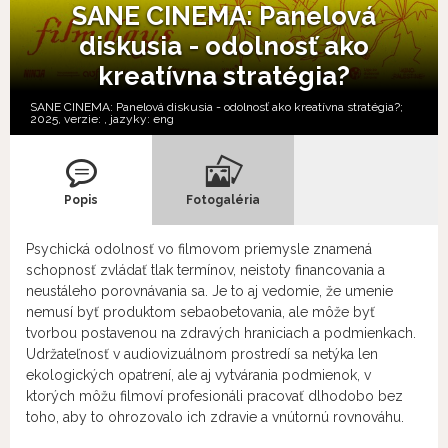
SANE CINEMA: Panelová
diskusia - odolnosť ako
kreatívna stratégia?
SANE CINEMA: Panelová diskusia - odolnosť ako kreatívna stratégia?;
2025, verzie:
,
jazyky:
eng
Popis
Fotogaléria
Psychická odolnosť vo filmovom priemysle znamená
schopnosť zvládať tlak termínov, neistoty financovania a
neustáleho porovnávania sa. Je to aj vedomie, že umenie
nemusí byť produktom sebaobetovania, ale môže byť
tvorbou postavenou na zdravých hraniciach a podmienkach.
Udržateľnosť v audiovizuálnom prostredí sa netýka len
ekologických opatrení, ale aj vytvárania podmienok, v
ktorých môžu filmoví profesionáli pracovať dlhodobo bez
toho, aby to ohrozovalo ich zdravie a vnútornú rovnováhu.