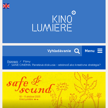
Vyhľadávanie
Menu
Program
Filmy
SANE CINEMA: Panelová diskusia - odolnosť ako kreatívna stratégia?