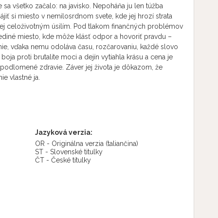
e sa všetko začalo: na javisko. Nepoháňa ju len túžba
ájiť si miesto v nemilosrdnom svete, kde jej hrozí strata
anej celoživotným úsilím. Pod tlakom finančných problémov
 jediné miesto, kde môže klásť odpor a hovoriť pravdu –
nie, vďaka nemu odoláva času, rozčarovaniu, každé slovo
oja proti brutalite moci a dejín vytiahla krásu a cena je
 podlomené zdravie. Záver jej života je dôkazom, že
e vlastné ja.
Jazyková verzia:
OR - Originálna verzia
(taliančina)
ST - Slovenské titulky
ČT - České titulky