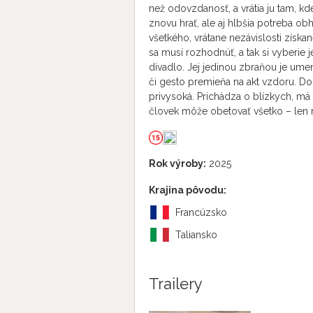
než odovzdanosť, a vrátia ju tam, kd
znovu hrať, ale aj hlbšia potreba obh
všetkého, vrátane nezávislosti získ
sa musí rozhodnúť, a tak si vyberie
divadlo. Jej jedinou zbraňou je ume
či gesto premieňa na akt vzdoru. Do b
privysoká. Prichádza o blízkych, má
človek môže obetovať všetko – len ni
Rok výroby:
2025
Krajina pôvodu:
Francúzsko
Taliansko
Trailery