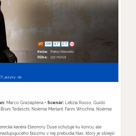
2D
OR
ST
ČT
15
Réžia:
Pietro Marcello
Dĺžka:
122 minút
ČT,
jazyky:
ita
n:
Marco Graziaplena •
Scenár:
Letizia Russo, Guido
 Bruni Tedeschi, Noémie Merlant, Fanni Wrochna, Noémie
erecká kariéra Eleonory Duse schyľuje ku koncu, ale
nastupujúceho fašizmu v nej prebudia hlas, ktorý je silnejší