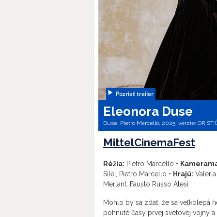
Pozrieť trailer
Eleonora Duse
Duse; Pietro Marcello, 2025, verzie:
OR,
ST,
MittelCinemaFest
Réžia:
Pietro Marcello •
Kamerama
Silei, Pietro Marcello •
Hrajú:
Valeria
Merlant, Fausto Russo Alesi
Mohlo by sa zdať, že sa veľkolepá h
pohnuté časy prvej svetovej vojny a 