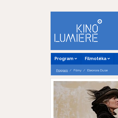
Program
Filmotéka
Program
Filmy
Eleonora Duse