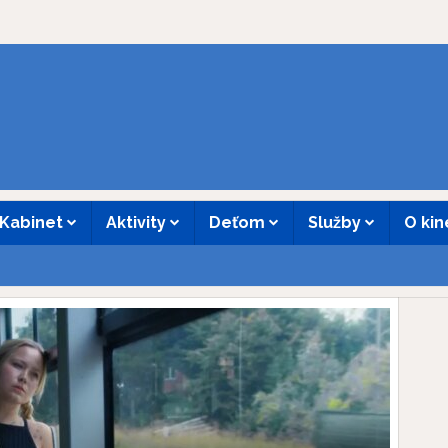
Kabinet
Aktivity
Deťom
Služby
O ki