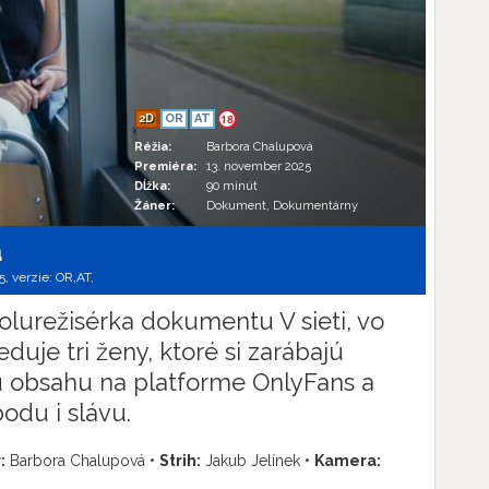
2D
OR
AT
18
Réžia:
Barbora Chalupová
Premiéra:
13. november 2025
Dĺžka:
90 minút
Žáner:
Dokument, Dokumentárny
a
5, verzie:
OR,
AT,
lurežisérka dokumentu V sieti, vo
uje tri ženy, ktoré si zarábajú
 obsahu na platforme OnlyFans a
odu i slávu.
:
Barbora Chalupová •
Strih:
Jakub Jelínek •
Kamera: