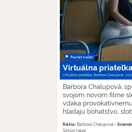
Pozrieť trailer
Virtuálna priateľk
Virtuálna priateľka; Barbora Chalupová, 202
Barbora Chalupová, spo
svojom novom filme sled
vďaka provokatívnemu
hľadajú bohatstvo, slob
Réžia:
Barbora Chalupová •
Scenár
Šimon Have