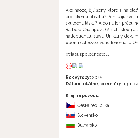
Ako naozaj žijú ženy, ktoré si na p
erotickému obsahu? Ponúkajú svojim
skutočnú lásku? A čo na ich prácu hov
Barbora Chalupová (V sieti) sleduje t
nadobudnutú slávu. Unikátny dokum
oponu celosvetového fenoménu Only
otriasa spoločnosťou.
Rok výroby:
2025
Dátum lokálnej premiéry:
13. no
Krajina pôvodu:
Česká republika
Slovensko
Bulharsko