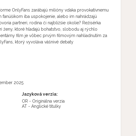
latforme OnlyFans zarábajú milióny vďaka provokatívnemu
 fanúšikom iba uspokojenie, alebo im nahrádzajú
oria partneri, rodina či najbližšie okolie? Režisérka
ri ženy, ktoré hľadajú bohatstvo, slobodu aj rýchlo
entárny film je vôbec prvým filmovým nahliadnutím za
Fans, ktorý vyvoláva vášnivé debaty
vember 2025
Jazyková verzia:
OR - Originálna verzia
AT - Anglické titulky