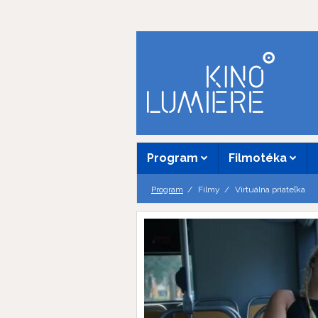
Program
Filmotéka
Program
Filmy
Virtuálna priateľka