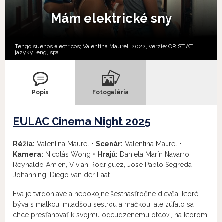
Mám elektrické sny
Tengo suenos electricos; Valentina Maurel, 2022, verzie:
OR,
ST,
AT,
jazyky:
eng
,
spa
Popis
Fotogaléria
EULAC Cinema Night 2025
Réžia:
Valentina Maurel •
Scenár:
Valentina Maurel •
Kamera:
Nicolás Wong •
Hrajú:
Daniela Marín Navarro,
Reynaldo Amien, Vivian Rodriguez, José Pablo Segreda
Johanning, Diego van der Laat
Eva je tvrdohlavé a nepokojné šestnásťročné dievča, ktoré
býva s matkou, mladšou sestrou a mačkou, ale zúfalo sa
chce presťahovať k svojmu odcudzenému otcovi, na ktorom