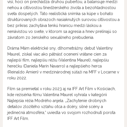
visí, hoci on prechádza druhou pubertou, a balansuje medzi
nehou a citlivosťou tínedžerského života a bezohľadnosťou
sveta dospelých. Táto realistická snímka sa kúpe v bohato
štruktúrovaných obrazoch nasiaknutých surovou citlivosťou a
bez príkras zachytáva tenkú hranicu medzi láskou a
nenávisťou vo svete, v ktorom sa agresia a hnev prelínajú so
závratom zo ženského sexuálneho prebudenia.
Dráma Mám elektrické sny, dlhometrážny debut Valentiny
Maurel, získal viac ako pätnásť ocenení vrátane cien za
najlepší film, najlepšiu réžiu (Valentina Maurel), najlepšiu
herečku (Daniela Marín Navarro) a najlepšieho herca
(Reinaldo Amien) v medzinárodnej súťaži na MFF v Locarne v
roku 2022.
Film sa premietal v roku 2023 aj na IFF Art Film v Košiciach,
kde režisérka filmu Valentina Maurel vyhrala v kategórii
Najlepšia réžia Modrého anjela. „Zachytenie drobných
detailov zložitého vzťahu otca a dcéry, silné scény a
jedinečná atmosféra,“ uviedla vo svojom rozhodnutí porota
IFF Art Film.