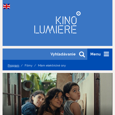
Vyhľadávanie
Menu
Program
Filmy
Mám elektrické sny