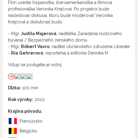
Film uvedie hispanistka, iberoamerikanistka a filmová
profesionálka Veronika Krejčová. Po projekcii bude
nasledovať diskusia, ktorú bude moderovať Veronika
Krejčová a diskutovať budú:
- Mgr.
Judita Majerová
, riaditeľka Zariadenia núdzového
bývania / Bezpečného ženského domu
- Mgr.
Róbert Vavro
, riaditeľ občianskeho združenia Liberate
-
Ria Gehrerová
, reportérka a editorka Denníka N
Vstup na podujatie je voľný.
Dĺžka:
100 min
Rok výroby:
2022
Krajina pôvodu:
Francúzsko
Belgicko