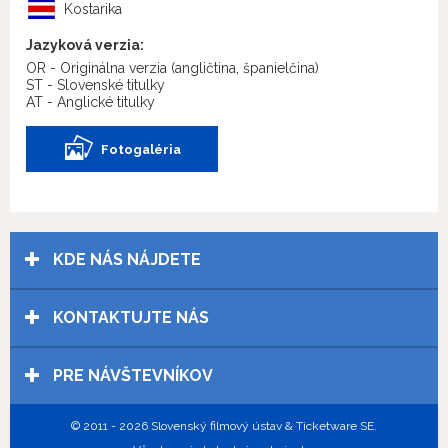
Kostarika
Jazyková verzia:
OR - Originálna verzia
(angličtina, španielčina)
ST - Slovenské titulky
AT - Anglické titulky
Fotogaléria
KDE NÁS NÁJDETE
KONTAKTUJTE NÁS
PRE NÁVŠTEVNÍKOV
© 2011 - 2026 Slovenský filmový ústav & Ticketware SE.