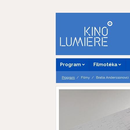
Program
Filmotéka
Program
Filmy
Bratia Anderssonovci