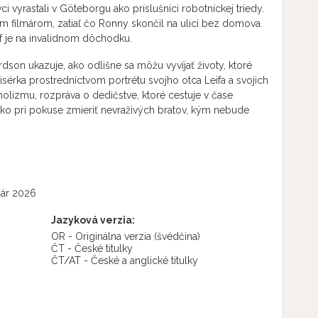
i vyrastali v Göteborgu ako príslušníci robotníckej triedy.
 filmárom, zatiaľ čo Ronny skončil na ulici bez domova.
eif je na invalidnom dôchodku.
on ukazuje, ako odlišne sa môžu vyvíjať životy, ktoré
sérka prostredníctvom portrétu svojho otca Leifa a svojich
holizmu, rozpráva o dedičstve, ktoré cestuje v čase
tko pri pokuse zmieriť nevraživých bratov, kým nebude
uár 2026
Jazyková verzia:
OR - Originálna verzia
(švédčina)
ČT - České titulky
ČT/AT - České a anglické titulky