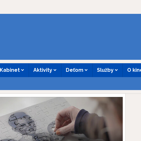
Kabinet
Aktivity
Deťom
Služby
O ki