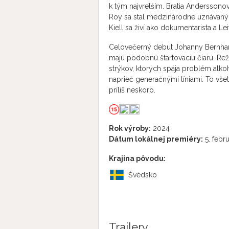
k tým najvrelším. Bratia Anderssonovc
Roy sa stal medzinárodne uznávaným
Kiell sa živí ako dokumentarista a L
Celovečerný debut Johanny Bernhards
majú podobnú štartovaciu čiaru. Reži
strýkov, ktorých spája problém alko
naprieč generačnými líniami. To vše
príliš neskoro.
Rok výroby:
2024
Dátum lokálnej premiéry:
5. febr
Krajina pôvodu:
Švédsko
Trailery