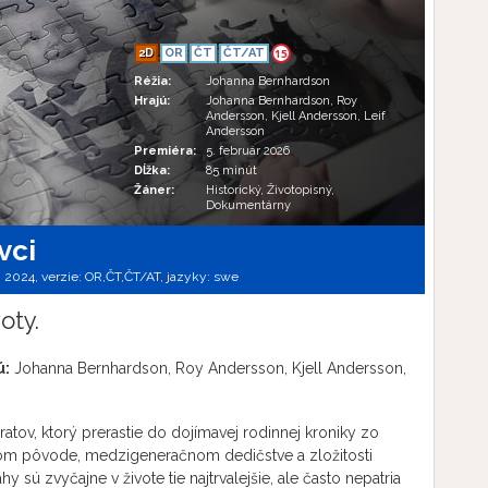
2D
OR
ČT
ČT/AT
15
Réžia:
Johanna Bernhardson
Hrajú:
Johanna Bernhardson, Roy
Andersson, Kjell Andersson, Leif
Andersson
Premiéra:
5. február 2026
Dĺžka:
85 minút
Žáner:
Historický, Životopisný,
Dokumentárny
vci
 2024, verzie:
OR,
ČT,
ČT/AT,
jazyky:
swe
oty.
ú:
Johanna Bernhardson, Roy Andersson, Kjell Andersson,
ratov, ktorý prerastie do dojímavej rodinnej kroniky zo
om pôvode, medzigeneračnom dedičstve a zložitosti
sú zvyčajne v živote tie najtrvalejšie, ale často nepatria