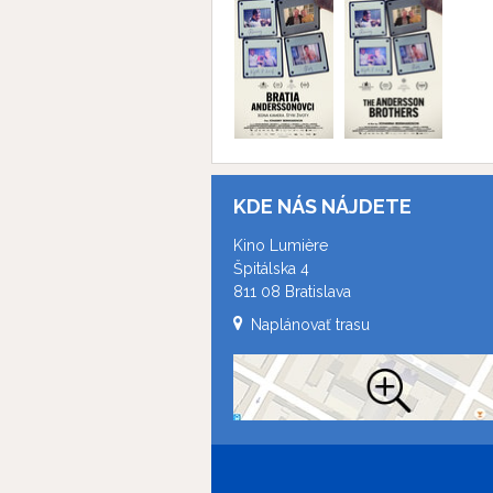
KDE NÁS NÁJDETE
Kino Lumière
Špitálska 4
811 08 Bratislava
Naplánovať trasu