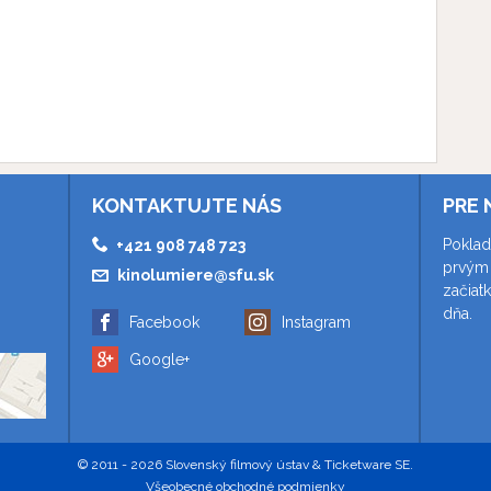
KONTAKTUJTE NÁS
PRE 
Poklad
+421 908 748 723
prvým 
kinolumiere@sfu.sk
začiat
dňa.
Facebook
Instagram
Google+
© 2011 - 2026 Slovenský filmový ústav & Ticketware SE.
Všeobecné obchodné podmienky