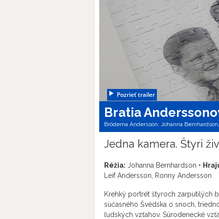
Pozrieť trailer
Bratia Anderssono
Bröderna Andersson; Johanna Bernhardson,
Jedna kamera. Štyri živ
Réžia:
Johanna Bernhardson •
Hraj
Leif Andersson, Ronny Andersson
Krehký portrét štyroch zarputilých b
súčasného Švédska o snoch, triedn
ľudských vzťahov. Súrodenecké vzťahy 