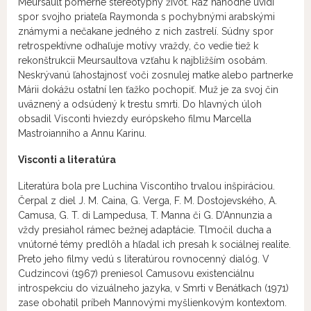
Meursault pomerne stereotypný život. Raz náhodne uvidí
spor svojho priateľa Raymonda s pochybnými arabskými
známymi a nečakane jedného z nich zastrelí. Súdny spor
retrospektívne odhaľuje motívy vraždy, čo vedie tiež k
rekonštrukcii Meursaultova vzťahu k najbližším osobám.
Neskrývanú ľahostajnosť voči zosnulej matke alebo partnerke
Márii dokážu ostatní len ťažko pochopiť. Muž je za svoj čin
uväznený a odsúdený k trestu smrti. Do hlavných úloh
obsadil Visconti hviezdy európskeho filmu Marcella
Mastroianniho a Annu Karinu.
Visconti a literatúra
Literatúra bola pre Luchina Viscontiho trvalou inšpiráciou.
Čerpal z diel J. M. Caina, G. Verga, F. M. Dostojevského, A.
Camusa, G. T. di Lampedusa, T. Manna či G. D’Annunzia a
vždy presiahol rámec bežnej adaptácie. Tlmočil ducha a
vnútorné témy predlôh a hľadal ich presah k sociálnej realite.
Preto jeho filmy vedú s literatúrou rovnocenný dialóg. V
Cudzincovi (1967) preniesol Camusovu existenciálnu
introspekciu do vizuálneho jazyka, v Smrti v Benátkach (1971)
zase obohatil príbeh Mannovými myšlienkovým kontextom.