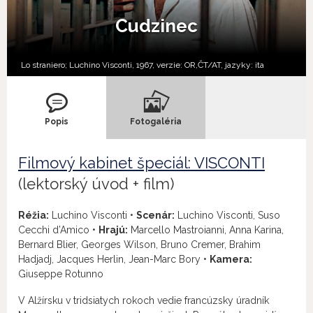
Cudzinec
Lo straniero; Luchino Visconti, 1967, verzie:
OR,
ČT/AT,
jazyky:
ita
Popis
Fotogaléria
Filmový kabinet špeciál: VISCONTI
(lektorský úvod + film)
Réžia:
Luchino Visconti •
Scenár:
Luchino Visconti, Suso
Cecchi d’Amico •
Hrajú:
Marcello Mastroianni, Anna Karina,
Bernard Blier, Georges Wilson, Bruno Cremer, Brahim
Hadjadj, Jacques Herlin, Jean-Marc Bory •
Kamera:
Giuseppe Rotunno
V Alžírsku v tridsiatych rokoch vedie francúzsky úradník