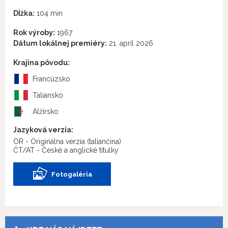
Dĺžka:
104 min
Rok výroby:
1967
Dátum lokálnej premiéry:
21. apríl 2026
Krajina pôvodu:
Francúzsko
Taliansko
Alžírsko
Jazyková verzia:
OR - Originálna verzia
(taliančina)
ČT/AT - České a anglické titulky
Fotogaléria