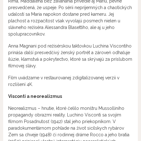
Ríma, Maddalena bez zaváhania privedie aj Mariu, pevne
presvedčená, že uspeje. Po sérii nepríjemných a chaotických
udalostí sa Maria napokon dostane pred kameru. Jej
plachosť a rozpačitosť však vyvolajú posmech nielen u
slávneho režiséra Alessandra Blasettiho, ale aj u jeho
spolupracovníkov.
Anna Magnani pod režisérskou taktovkou Luchina Viscontiho
prináša ďalší presvedčivý ženský portrét a zároveň odhaľuje
ilúzie, klamstvá a pokrytectvo, ktoré sa skrývajú za prísľubom
filmovej slávy.
Film uvádzame v reštaurovanej zdigitalizovanej verzii v
rozlíšení 4K.
Visconti a neorealizmus
Neorealizmus – hnutie, ktoré čelilo monštru Mussolliniho
propagandy obrazmi reality. Luchino Visconti sa svojím
filmom Posadnutosť (1942) stal jeho priekopníkom. V
paradokumentárnom pohľade na život sicílskych rybárov
Zem sa chveje (1948) či rodinnej dráme Rocco a jeho bratia