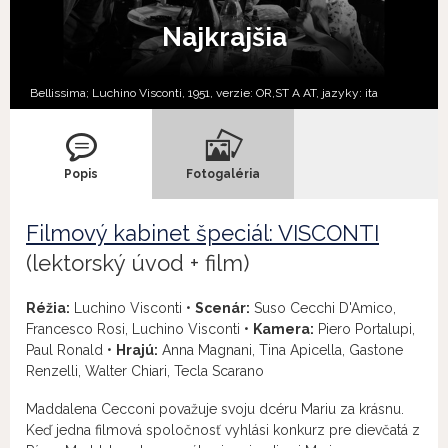
Najkrajšia
Bellissima; Luchino Visconti, 1951, verzie:
OR,
ST A AT,
jazyky:
ita
Popis
Fotogaléria
Filmový kabinet špeciál: VISCONTI
(lektorský úvod + film)
Réžia:
Luchino Visconti •
Scenár:
Suso Cecchi D'Amico,
Francesco Rosi, Luchino Visconti •
Kamera:
Piero Portalupi,
Paul Ronald •
Hrajú:
Anna Magnani, Tina Apicella, Gastone
Renzelli, Walter Chiari, Tecla Scarano
Maddalena Cecconi považuje svoju dcéru Mariu za krásnu.
Keď jedna filmová spoločnosť vyhlási konkurz pre dievčatá z