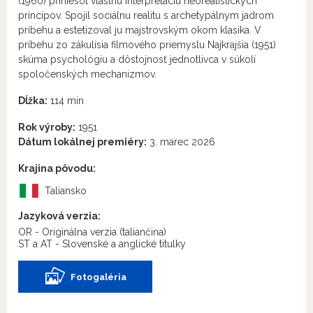
(1960) priniesol vlastnú interpretáciu neorealistických
princípov. Spojil sociálnu realitu s archetypálnym jadrom
príbehu a estetizoval ju majstrovským okom klasika. V
príbehu zo zákulisia filmového priemyslu Najkrajšia (1951)
skúma psychológiu a dôstojnosť jednotlivca v súkolí
spoločenských mechanizmov.
Dĺžka:
114 min
Rok výroby:
1951
Dátum lokálnej premiéry:
3. marec 2026
Krajina pôvodu:
Taliansko
Jazyková verzia:
OR - Originálna verzia
(taliančina)
ST a AT - Slovenské a anglické titulky
Fotogaléria