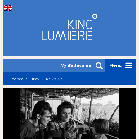
Vyhľadávanie
Menu
Program
Filmy
Najkrajšia