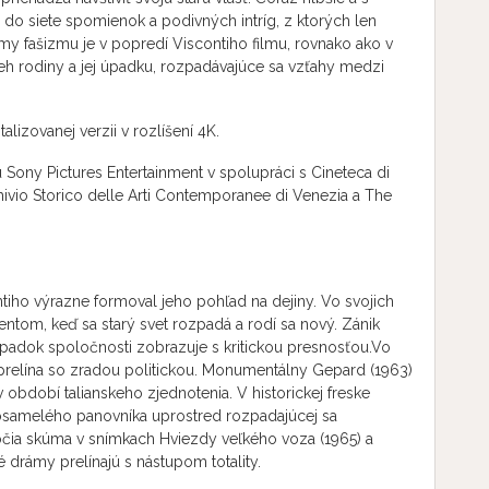
 do siete spomienok a podivných intríg, z ktorých len
my fašizmu je v popredí Viscontiho filmu, rovnako ako v
eh rodiny a jej úpadku, rozpadávajúce sa vzťahy medzi
lizovanej verzii v rozlíšení 4K.
Sony Pictures Entertainment v spolupráci s Cineteca di
hivio Storico delle Arti Contemporanee di Venezia a The
tiho výrazne formoval jeho pohľad na dejiny. Vo svojich
tom, keď sa starý svet rozpadá a rodí sa nový. Zánik
 úpadok spoločnosti zobrazuje s kritickou presnosťou.Vo
 prelína so zradou politickou. Monumentálny Gepard (1963)
v období talianskeho zjednotenia. V historickej freske
osamelého panovníka uprostred rozpadajúcej sa
očia skúma v snímkach Hviezdy veľkého voza (1965) a
drámy prelínajú s nástupom totality.