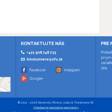
KONTAKTUJTE NÁS
PRE 
Poklad
+421 908 748 723
prvým 
kinolumiere@sfu.sk
začiat
dňa.
Facebook
Instagram
Google+
© 2011 - 2026 Slovenský filmový ústav & Ticketware SE.
Všeobecné obchodné podmienky