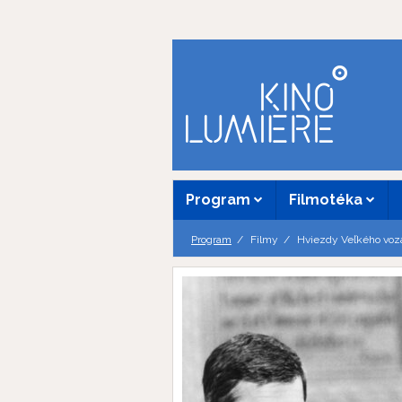
Program
Filmotéka
Program
Filmy
Hviezdy Veľkého voz