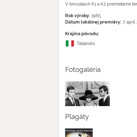
V kinosálach K1 a K2 premietame ten
Rok výroby:
1965
Dátum lokálnej premiéry:
7. aprí
Krajina pôvodu:
Taliansko
Fotogaléria
Plagáty