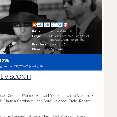
2D
4K
OR
ČT/AT
12
Réžia:
Luchino Visconti
Hrajú:
Claudia Cardinale, Jean Sorel,
Michael Craig, Renzo Ricci
Premiéra:
7. apríl 2026
Dĺžka:
105 minút
oza
65, verzie:
OR,
ČT/AT,
jazyky:
ita
ál: VISCONTI
uso Cecchi D'Amico, Enrico Medioli, Luchino Visconti •
ú:
Claudia Cardinale, Jean Sorel, Michael Craig, Renzo
prichádza navštíviť svoju starú vlasť. Čoraz hlbšie a s