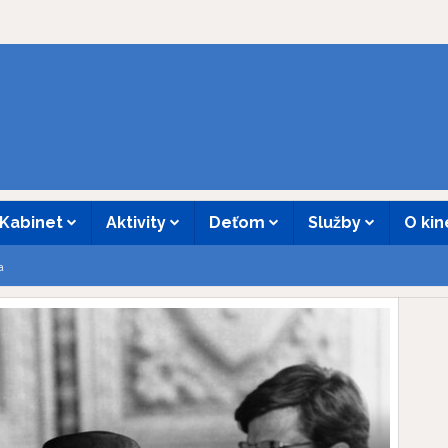
Kabinet
Aktivity
Deťom
Služby
O ki
a