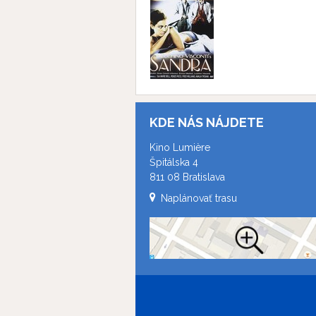
KDE NÁS NÁJDETE
Kino Lumière
Špitálska 4
811 08 Bratislava
Naplánovať trasu