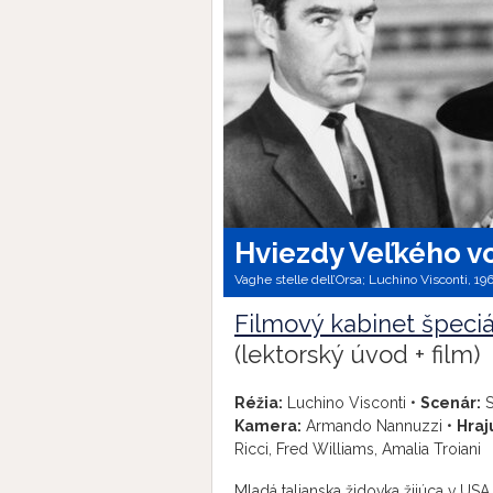
Hviezdy Veľkého v
Vaghe stelle dell’Orsa; Luchino Visconti, 19
Filmový kabinet špeci
(lektorský úvod + film)
Réžia:
Luchino Visconti •
Scenár:
S
Kamera:
Armando Nannuzzi •
Hraj
Ricci, Fred Williams, Amalia Troiani
Mladá talianska židovka žijúca v USA 