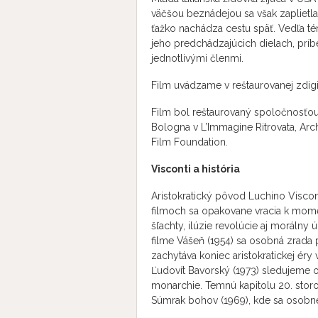
väčšou beznádejou sa však zaplietla
ťažko nachádza cestu späť. Vedľa té
jeho predchádzajúcich dielach, príb
jednotlivými členmi.
Film uvádzame v reštaurovanej zdigita
Film bol reštaurovaný spoločnosťou 
Bologna v L’Immagine Ritrovata, Arc
Film Foundation.
Visconti a história
Aristokratický pôvod Luchino Viscon
filmoch sa opakovane vracia k momen
šľachty, ilúzie revolúcie aj morálny
filme Vášeň (1954) sa osobná zrada
zachytáva koniec aristokratickej éry 
Ľudovít Bavorský (1973) sledujeme 
monarchie. Temnú kapitolu 20. stor
Súmrak bohov (1969), kde sa osobné 