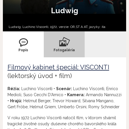
Ludwig
Ludwig; Luchino Visconti, 1972, verzie:
OR,
ST A AT,
jazyky:
ita
Popis
Fotogaléria
Filmový kabinet špeciál: VISCONTI
(lektorský úvod + film)
Réžia:
Luchino Visconti •
Scenár:
Luchino Visconti, Enrico
Medioli, Suso Cecchi D'Amico •
Kamera:
Armando Nannuzzi
•
Hrajú:
Helmut Berger, Trevor Howard, Silvana Mangano,
Gert Fröbe, Helmut Griem, Umberto Orsini, Romy Schneider
V roku 1972 Luchino Visconti natočil film, v ktorom stvárnil
tragické životné osudy duševne chorého bavorského kráľa