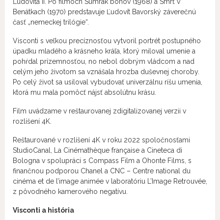
Ľudovíta II. Po filmoch Súmrak bohov (1968) a Smrť v
Benátkach (1970) predstavuje Ľudovít Bavorský záverečnú
časť „nemeckej trilógie“.
Visconti s veľkou precíznosťou vytvoril portrét postupného
úpadku mladého a krásneho kráľa, ktorý miloval umenie a
pohŕdal prízemnosťou, no nebol dobrým vládcom a nad
celým jeho životom sa vznášala hrozba duševnej choroby.
Po celý život sa usiloval vybudovať univerzálnu ríšu umenia,
ktorá mu mala pomôcť nájsť absolútnu krásu.
Film uvádzame v reštaurovanej zdigitalizovanej verzii v
rozlíšení 4K.
Reštaurované v rozlíšení 4K v roku 2022 spoločnosťami
StudioCanal, La Cinémathèque française a Cineteca di
Bologna v spolupráci s Compass Film a Ohonte Films, s
finančnou podporou Chanel a CNC – Centre national du
cinéma et de l’image animée v laboratóriu L’Image Retrouvée,
z pôvodného kamerového negatívu.
Visconti a história