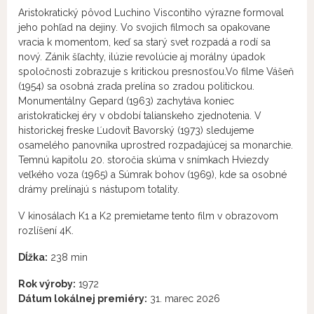
Aristokratický pôvod Luchino Viscontiho výrazne formoval
jeho pohľad na dejiny. Vo svojich filmoch sa opakovane
vracia k momentom, keď sa starý svet rozpadá a rodí sa
nový. Zánik šľachty, ilúzie revolúcie aj morálny úpadok
spoločnosti zobrazuje s kritickou presnosťou.Vo filme Vášeň
(1954) sa osobná zrada prelína so zradou politickou.
Monumentálny Gepard (1963) zachytáva koniec
aristokratickej éry v období talianskeho zjednotenia. V
historickej freske Ľudovít Bavorský (1973) sledujeme
osamelého panovníka uprostred rozpadajúcej sa monarchie.
Temnú kapitolu 20. storočia skúma v snímkach Hviezdy
veľkého voza (1965) a Súmrak bohov (1969), kde sa osobné
drámy prelínajú s nástupom totality.
V kinosálach K1 a K2 premietame tento film v obrazovom
rozlíšení 4K.
Dĺžka:
238 min
Rok výroby:
1972
Dátum lokálnej premiéry:
31. marec 2026