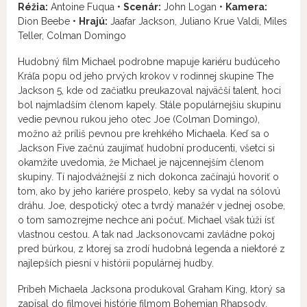
Réžia:
Antoine Fuqua •
Scenár:
John Logan •
Kamera:
Dion Beebe •
Hrajú:
Jaafar Jackson, Juliano Krue Valdi, Miles
Teller, Colman Domingo
Hudobný film Michael podrobne mapuje kariéru budúceho
Kráľa popu od jeho prvých krokov v rodinnej skupine The
Jackson 5, kde od začiatku preukazoval najväčší talent, hoci
bol najmladším členom kapely. Stále populárnejšiu skupinu
vedie pevnou rukou jeho otec Joe (Colman Domingo),
možno až príliš pevnou pre krehkého Michaela. Keď sa o
Jackson Five začnú zaujímať hudobní producenti, všetci si
okamžite uvedomia, že Michael je najcennejším členom
skupiny. Tí najodvážnejší z nich dokonca začínajú hovoriť o
tom, ako by jeho kariére prospelo, keby sa vydal na sólovú
dráhu. Joe, despotický otec a tvrdý manažér v jednej osobe,
o tom samozrejme nechce ani počuť. Michael však túži ísť
vlastnou cestou. A tak nad Jacksonovcami zavládne pokoj
pred búrkou, z ktorej sa zrodí hudobná legenda a niektoré z
najlepších piesní v histórii populárnej hudby.
Príbeh Michaela Jacksona produkoval Graham King, ktorý sa
zapísal do filmovej histórie filmom Bohemian Rhapsody,