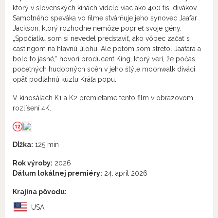
ktorý v slovenských kinách videlo viac ako 400 tis. divákov.
Samotného speváka vo filme stvárňuje jeho synovec Jaafar
Jackson, ktorý rozhodne nemôže poprieť svoje gény.
„Spočiatku som si nevedel predstaviť, ako vôbec začať s
castingom na hlavnú úlohu. Ale potom som stretol Jaafara a
bolo to jasné,“ hovorí producent King, ktorý verí, že počas
početných hudobných scén v jeho štýle moonwalk diváci
opäť podľahnú kúzlu Kráľa popu.
V kinosálach K1 a K2 premietame tento film v obrazovom
rozlíšení 4K.
Dĺžka:
125 min
Rok výroby:
2026
Dátum lokálnej premiéry:
24. apríl 2026
Krajina pôvodu:
USA