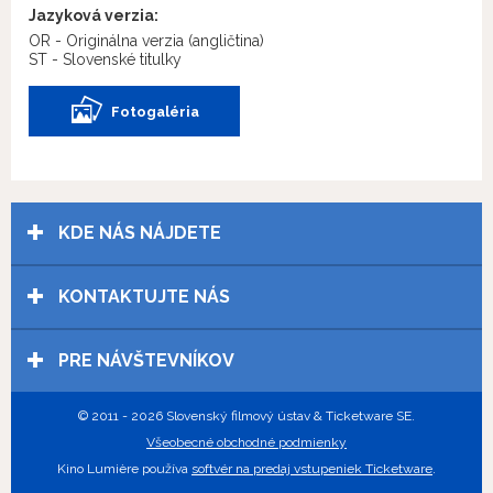
Jazyková verzia:
OR - Originálna verzia
(angličtina)
ST - Slovenské titulky
Fotogaléria
KDE NÁS NÁJDETE
KONTAKTUJTE NÁS
PRE NÁVŠTEVNÍKOV
© 2011 - 2026 Slovenský filmový ústav & Ticketware SE.
Všeobecné obchodné podmienky
Kino Lumière používa
softvér na predaj vstupeniek Ticketware
.