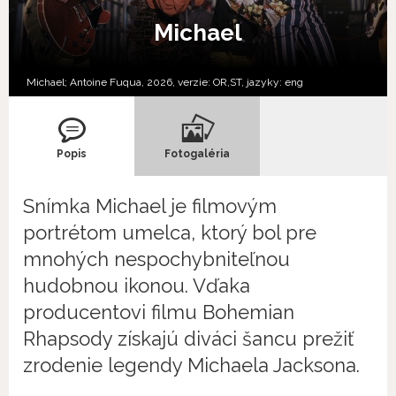
Michael
Michael; Antoine Fuqua, 2026, verzie:
OR,
ST,
jazyky:
eng
Popis
Fotogaléria
Snímka Michael je filmovým
portrétom umelca, ktorý bol pre
mnohých nespochybniteľnou
hudobnou ikonou. Vďaka
producentovi filmu Bohemian
Rhapsody získajú diváci šancu prežiť
zrodenie legendy Michaela Jacksona.