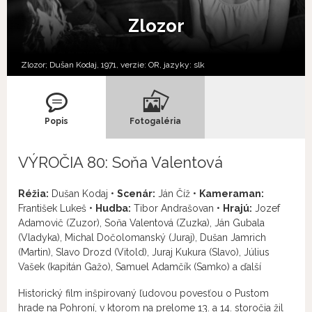
Zlozor
Zlozor; Dušan Kodaj, 1971, verzie:
OR,
jazyky:
slk
Popis
Fotogaléria
VÝROČIA 80: Soňa Valentová
Réžia:
Dušan Kodaj •
Scenár:
Ján Číž •
Kameraman:
František Lukeš •
Hudba:
Tibor Andrašovan •
Hrajú:
Jozef
Adamovič (Zuzor), Soňa Valentová (Zuzka), Ján Gubala
(Vladyka), Michal Dočolomanský (Juraj), Dušan Jamrich
(Martin), Slavo Drozd (Vitold), Juraj Kukura (Slavo), Július
Vašek (kapitán Gažo), Samuel Adamčík (Samko) a ďalší
Historický film inšpirovaný ľudovou povesťou o Pustom
hrade na Pohroní, v ktorom na prelome 13. a 14. storočia žil