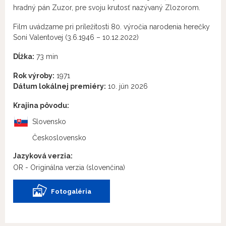
hradný pán Zuzor, pre svoju krutosť nazývaný Zlozorom.
Film uvádzame pri príležitosti 80. výročia narodenia herečky
Soni Valentovej (3.6.1946 – 10.12.2022)
Dĺžka:
73 min
Rok výroby:
1971
Dátum lokálnej premiéry:
10. jún 2026
Krajina pôvodu:
Slovensko
Československo
Jazyková verzia:
OR - Originálna verzia
(slovenčina)
Fotogaléria