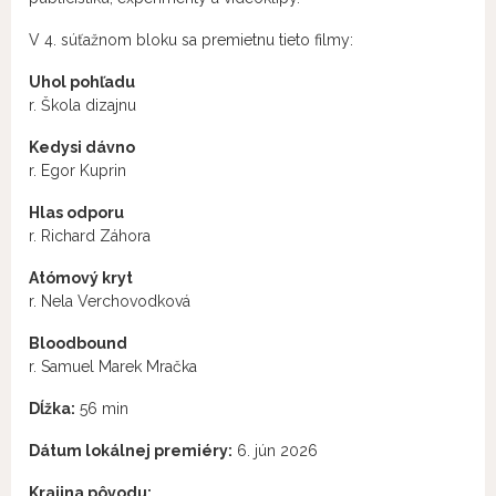
V 4. súťažnom bloku sa premietnu tieto filmy:
Uhol pohľadu
r. Škola dizajnu
Kedysi dávno
r. Egor Kuprin
Hlas odporu
r. Richard Záhora
Atómový kryt
r. Nela Verchovodková
Bloodbound
r. Samuel Marek Mračka
Dĺžka:
56 min
Dátum lokálnej premiéry:
6. jún 2026
Krajina pôvodu: