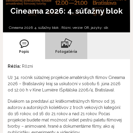
Cineama 2026: 4. súťažny blok
Cineama 2026: 4. súťažny blok ; Rôzni, verzie:
OR,
jazyky:
slk
Popis
Fotogaléria
Réžia:
Rôzni
Už 34. ročník súťažnej projekcie amatérskych filmov Cineama
2026 – Bratislavský kraj sa uskutoční v sobotu 6. júna 2026
od 12.00 h v Kine Lumière (Špitálska 2206/4, Bratislava).
Divákom sa predstaví 42 krátkometrážnych filmov od 35
autorov a autorských kolektívov z troch vekových kategórií:
do 16 rokov, od 16 do 21 rokov a nad 21 rokov. Počas
projekcie budete mať možnosť vidieť pestrú paletu filmovej
tvorby – animované, hrané a dokumentárne filmy, ako aj
publicistiku, experimenty a videoklipy.