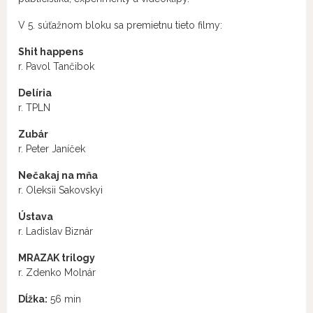
V 5. súťažnom bloku sa premietnu tieto filmy:
Shit happens
r. Pavol Tančibok
Delíria
r. TPLN
Zubár
r. Peter Janíček
Nečakaj na mňa
r. Oleksii Sakovskyi
Ústava
r. Ladislav Biznár
MRAZAK trilogy
r. Zdenko Molnár
Dĺžka:
56 min