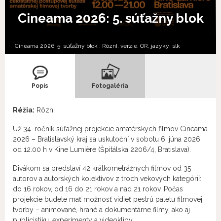
Cineama 2026: 5. súťažny blok
Cineama 2026: 5. súťažny blok ; RôznI, verzie:
OR,
jazyky:
slk
Popis
Fotogaléria
Réžia:
RôznI
Už 34. ročník súťažnej projekcie amatérskych filmov Cineama
2026 – Bratislavský kraj sa uskutoční v sobotu 6. júna 2026
od 12.00 h v Kine Lumière (Špitálska 2206/4, Bratislava).
Divákom sa predstaví 42 krátkometrážnych filmov od 35
autorov a autorských kolektívov z troch vekových kategórií:
do 16 rokov, od 16 do 21 rokov a nad 21 rokov. Počas
projekcie budete mať možnosť vidieť pestrú paletu filmovej
tvorby – animované, hrané a dokumentárne filmy, ako aj
publicistiku, experimenty a videoklipy.