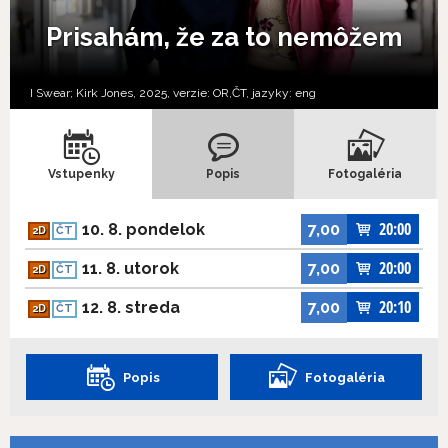
Prisahám, že za to nemôžem
I Swear; Kirk Jones, 2025, verzie:
OR,
ČT,
jazyky:
eng
Vstupenky
Popis
Fotogaléria
20:00
10. 8. pondelok
7,00
2D
ČT
20:00
11. 8. utorok
7,00
2D
ČT
20:10
12. 8. streda
7,00
2D
ČT
Popis
Fotogaléria