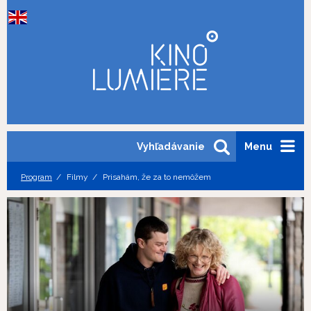
Vyhľadávanie
Menu
Program
Filmy
Prisahám, že za to nemôžem