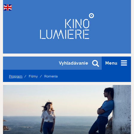
Vyhľadávanie
Menu
Program
Filmy
Romería