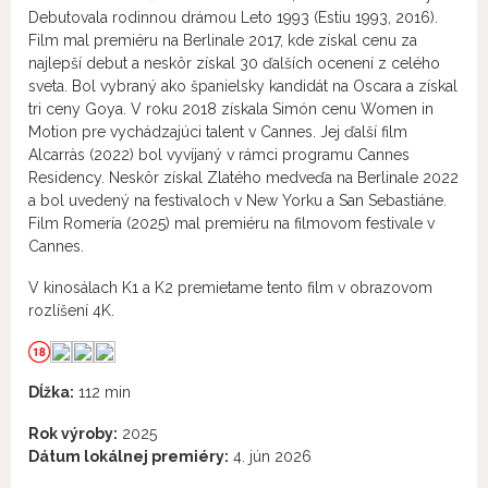
Debutovala rodinnou drámou Leto 1993 (Estiu 1993, 2016).
Film mal premiéru na Berlinale 2017, kde získal cenu za
najlepší debut a neskôr získal 30 ďalších ocenení z celého
sveta. Bol vybraný ako španielsky kandidát na Oscara a získal
tri ceny Goya. V roku 2018 získala Simón cenu Women in
Motion pre vychádzajúci talent v Cannes. Jej ďalší film
Alcarràs (2022) bol vyvíjaný v rámci programu Cannes
Residency. Neskôr získal Zlatého medveďa na Berlinale 2022
a bol uvedený na festivaloch v New Yorku a San Sebastiáne.
Film Romería (2025) mal premiéru na filmovom festivale v
Cannes.
V kinosálach K1 a K2 premietame tento film v obrazovom
rozlíšení 4K.
Dĺžka:
112 min
Rok výroby:
2025
Dátum lokálnej premiéry:
4. jún 2026