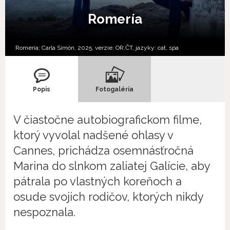
Romería
Romería; Carla Simón, 2025, verzie:
OR,
ČT,
jazyky:
cat
,
spa
Popis
Fotogaléria
V čiastočne autobiografickom filme,
ktorý vyvolal nadšené ohlasy v
Cannes, prichádza osemnásťročná
Marina do slnkom zaliatej Galície, aby
pátrala po vlastných koreňoch a
osude svojich rodičov, ktorých nikdy
nespoznala.