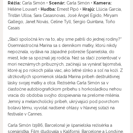
Réžia:
Carla Simón •
Scenár:
Carla Simón •
Kamera:
Hélène Louvart •
Hudba:
Ernest Pipó •
Hrajú:
Llúcia Garcia,
Tristán Ulloa, Sara Casasnovas, José Ángel Egido, Miryam
Gallego, Janet Novás, Celine Tyll, Sergio Quintana, Toño
Casais
„Stačí spoločná krv na to, aby sme patrili do jednej rodiny?“
Osemnásťročná Marina sa s denníkom matky, ktorú nikdy
nepoznala, vydáva na západné pobrežie Španielska, do
miest, kde sa spoznali jej rodičia. Než sa stačí zorientovať v
mori neznámych príbuzných, začínajú sa vynárať tajomstvá,
ktoré aj po rokoch pália viac, ako letné slnko a soľ na koži. Z
útržkovitých spomienok skladá Marina príbeh deštruktívnej
lásky svojej matky a otca. Režisérka Carla Simón sa v
čiastočne autobiografickom príbehu s horkosladkou nehou
vracia do obdobia svojho dospievania na prelome milénia.
Jemný a melancholický príbeh, ukrývajúci pod povrchom
boľavú tému, vyvolal nadšené ohlasy v hlavnej súťaži na
festivale v Cannes.
Carla Simón (1986, Barcelona) je španielska režisérka a
scenáristka. Film študovala v Kalifornii, Barcelone a Londýne.