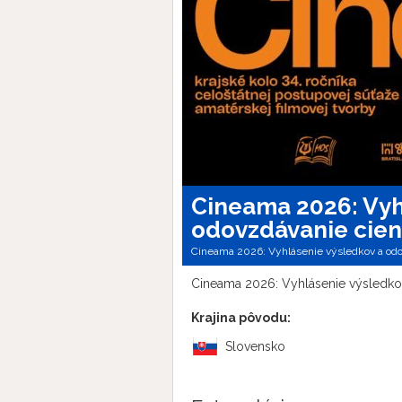
Cineama 2026: Vyh
odovzdávanie cien
Cineama 2026: Vyhlásenie výsledkov a odo
Cineama 2026: Vyhlásenie výsledko
Krajina pôvodu:
Slovensko