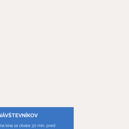
NÁVŠTEVNÍKOV
ňa kina sa otvára 30 min. pred