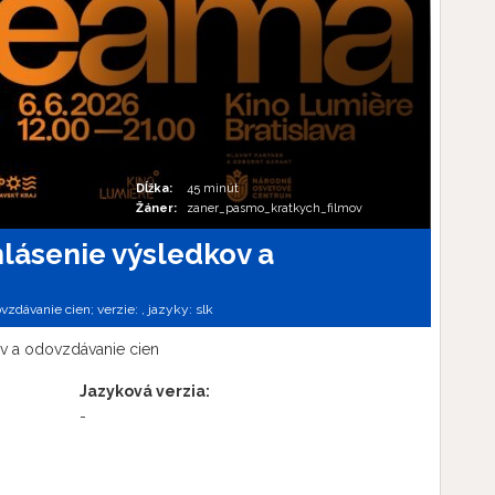
Dĺžka:
45 minút
Žáner:
zaner_pasmo_kratkych_filmov
lásenie výsledkov a
vzdávanie cien; verzie:
,
jazyky:
slk
v a odovzdávanie cien
Jazyková verzia:
-