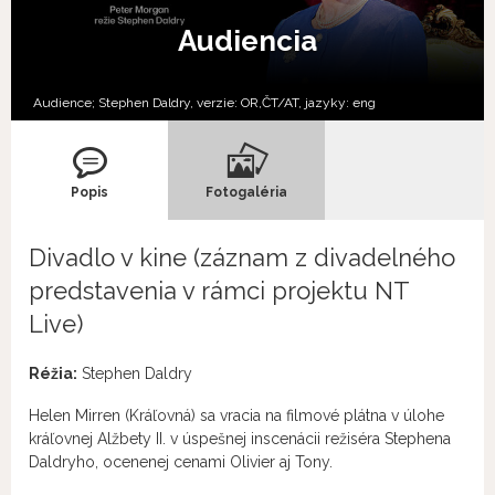
Audiencia
Audience; Stephen Daldry, verzie:
OR,
ČT/AT,
jazyky:
eng
Popis
Fotogaléria
Divadlo v kine (záznam z divadelného
predstavenia v rámci projektu NT
Live)
Réžia:
Stephen Daldry
Helen Mirren (Kráľovná) sa vracia na filmové plátna v úlohe
kráľovnej Alžbety II. v úspešnej inscenácii režiséra Stephena
Daldryho, ocenenej cenami Olivier aj Tony.