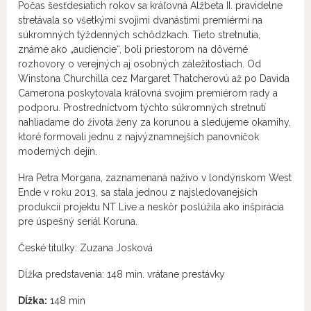
Počas šesťdesiatich rokov sa kráľovná Alžbeta II. pravidelne
stretávala so všetkými svojimi dvanástimi premiérmi na
súkromných týždenných schôdzkach. Tieto stretnutia,
známe ako „audiencie“, boli priestorom na dôverné
rozhovory o verejných aj osobných záležitostiach. Od
Winstona Churchilla cez Margaret Thatcherovú až po Davida
Camerona poskytovala kráľovná svojim premiérom rady a
podporu. Prostredníctvom týchto súkromných stretnutí
nahliadame do života ženy za korunou a sledujeme okamihy,
ktoré formovali jednu z najvýznamnejších panovníčok
moderných dejín.
Hra Petra Morgana, zaznamenaná naživo v londýnskom West
Ende v roku 2013, sa stala jednou z najsledovanejších
produkcií projektu NT Live a neskôr poslúžila ako inšpirácia
pre úspešný seriál Koruna.
České titulky: Zuzana Josková
Dĺžka predstavenia: 148 min. vrátane prestávky
Dĺžka:
148 min