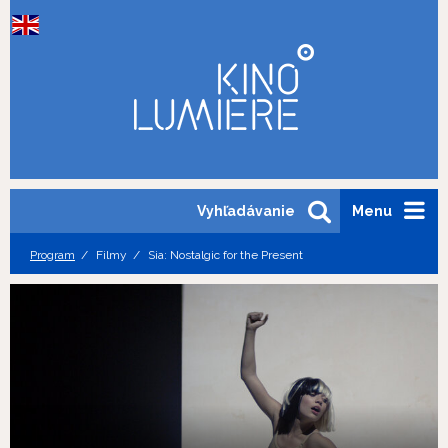
Vyhľadávanie
Menu
Program
Filmy
Sia: Nostalgic for the Present