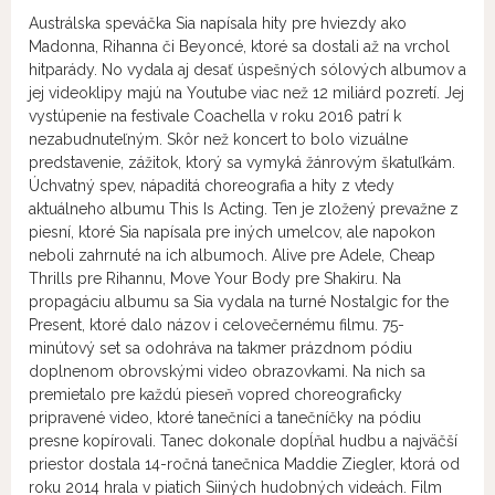
Austrálska speváčka Sia napísala hity pre hviezdy ako
Madonna, Rihanna či Beyoncé, ktoré sa dostali až na vrchol
hitparády. No vydala aj desať úspešných sólových albumov a
jej videoklipy majú na Youtube viac než 12 miliárd pozretí. Jej
vystúpenie na festivale Coachella v roku 2016 patrí k
nezabudnuteľným. Skôr než koncert to bolo vizuálne
predstavenie, zážitok, ktorý sa vymyká žánrovým škatuľkám.
Úchvatný spev, nápaditá choreografia a hity z vtedy
aktuálneho albumu This Is Acting. Ten je zložený prevažne z
piesní, ktoré Sia napísala pre iných umelcov, ale napokon
neboli zahrnuté na ich albumoch. Alive pre Adele, Cheap
Thrills pre Rihannu, Move Your Body pre Shakiru. Na
propagáciu albumu sa Sia vydala na turné Nostalgic for the
Present, ktoré dalo názov i celovečernému filmu. 75-
minútový set sa odohráva na takmer prázdnom pódiu
doplnenom obrovskými video obrazovkami. Na nich sa
premietalo pre každú pieseň vopred choreograficky
pripravené video, ktoré tanečníci a tanečníčky na pódiu
presne kopírovali. Tanec dokonale dopĺňal hudbu a najväčší
priestor dostala 14-ročná tanečnica Maddie Ziegler, ktorá od
roku 2014 hrala v piatich Siiných hudobných videách. Film