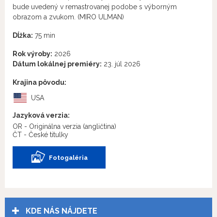
bude uvedený v remastrovanej podobe s výborným
obrazom a zvukom. (MIRO ULMAN)
Dĺžka:
75 min
Rok výroby:
2026
Dátum lokálnej premiéry:
23. júl 2026
Krajina pôvodu:
USA
Jazyková verzia:
OR - Originálna verzia
(angličtina)
ČT - České titulky
Fotogaléria
KDE NÁS NÁJDETE