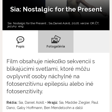
Sia: Nostalgic for the Present
Sia: Nostalgic for the Present ; Sia,Daniel Askill, 2026, verzie:
OR,
ČT,
jazyky:
eng
Popis
Fotogaléria
Film obsahuje niekoľko sekvencií s
blikajúcimi svetlami, ktoré môžu
ovplyvniť osoby náchylné na
fotosenzitívnu epilepsiu alebo iné
fotosenzitivity.
Réžia:
Sia, Daniel Askill •
Hrajú:
Sia, Maddie Ziegler, Paul
Dano, Gaby Hoffmann, Ben Mendelsohn a ďalší