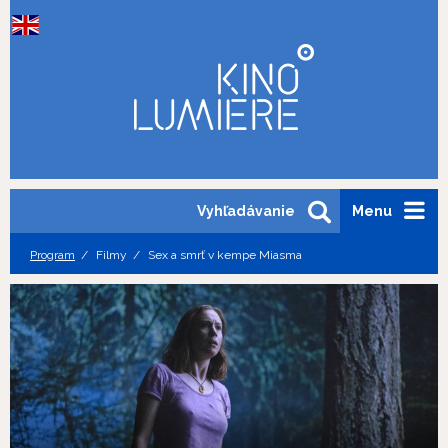
Vyhľadávanie
Menu
Program
Filmy
Sex a smrť v kempe Miasma