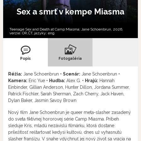
Sex a smrť v kempe Miasma
Teenage Sex and Death at Camp Miasma; Jane Schoenbrun, 2026,
verzie:
OR,
ČT,
jazyky:
eng
Popis
Fotogaléria
Réžia:
Jane Schoenbrun •
Scenár:
Jane Schoenbrun •
Kamera:
Eric Yue •
Hudba:
Alex G. •
Hrajú:
Hannah
Einbinder, Gillian Anderson, Hunter Dillon, Jordana Summer,
Patrick Fischler, Sarah Sherman, Zach Cherry, Jack Haven,
Dylan Baker, Jasmin Savoy Brown
Nový film Jane Schoenbrun je queer meta-slasher zasadený
do sveta fiktívnej hororovej série Camp Miasma. Príbeh
sleduje Kris, mladú nezávislú filmárku, ktorá dostane
príležitosť reštartovať kedysi kultovú, dnes už vyhasnutú
slasher franšízu. V snahe vdýchnuť jej nový život sa vracia na