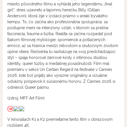
miesto pôvodného filmu a vyhľadá jeho legendárnu „final
girl“, dnes uzavretú a tajomnú herečku Billy (Gillian
Anderson), ktorá žije v izolácii priamo v areáli bývalého
kempu. To, čo začína ako profesionálna spolupráca, sa
postupne mení na intenzívny vzťah, v ktorom sa prelína
fascinácia, trauma a túžba. Realita sa začína rozpadať pod
tlakom filmovej mytológie, spomienok a potlačených
emócií, až sa hranica medzi rebootom a skutočným životom
úplne stiera. Režisérka tu nadväzuje na svoj predchádzajúci
štýl – spája hororové žánrové kódy s intímnou štúdiou
identity, queer túžby a mediálnej posadnutosti. Film mal
premiéru v sekcii Un Certain Regard na festivale v Cannes
2026, kde bol prijatý ako výrazne originálny a vizuálne
odvážny príspevok k súčasnému hororu. Z Cannes 2026 si
odniesol Queer palmu.
(zdroj: MFF Art Film)
V kinosálach K1 a K2 premietame tento film v obrazovom
rozlíšení 4K.