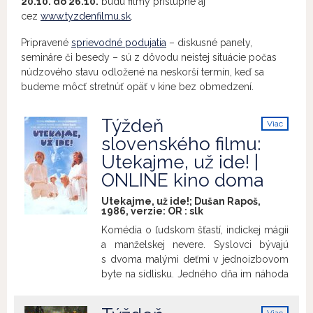
20.10. do 26.10.
budú filmy prístupné aj
cez
www.tyzdenfilmu.sk
.
Pripravené
sprievodné podujatia
– diskusné panely,
semináre či besedy – sú z dôvodu neistej situácie počas
núdzového stavu odložené na neskorší termín, keď sa
budeme môcť stretnúť opäť v kine bez obmedzení.
Týždeň
Viac
info
slovenského filmu:
Utekajme, už ide! |
ONLINE kino doma
Utekajme, už ide!; Dušan Rapoš,
1986, verzie:
OR
:
slk
Komédia o ľudskom šťastí, indickej mágii
a manželskej nevere. Syslovci bývajú
s dvoma malými deťmi v jednoizbovom
byte na sídlisku. Jedného dňa im náhoda
ponúkne riešenie – luxusný byt
tajomného suseda, ktorý býva často na