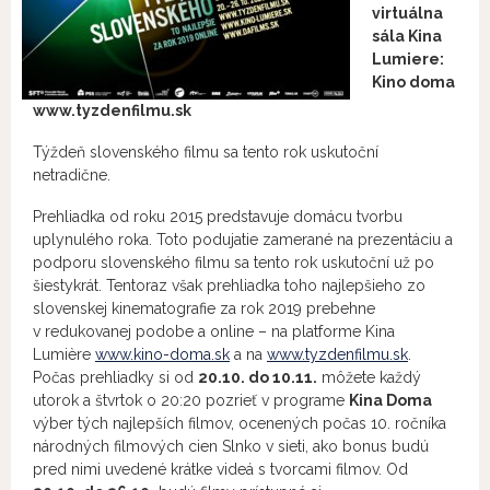
virtuálna
sála Kina
Lumiere:
Kino doma
www.tyzdenfilmu.sk
Týždeň slovenského filmu sa tento rok uskutoční
netradične.
Prehliadka od roku 2015 predstavuje domácu tvorbu
uplynulého roka. Toto podujatie zamerané na prezentáciu a
podporu slovenského filmu sa tento rok uskutoční už po
šiestykrát. Tentoraz však prehliadka toho najlepšieho zo
slovenskej kinematografie za rok 2019 prebehne
v redukovanej podobe a online – na platforme Kina
Lumière
www.kino-doma.sk
a na
www.tyzdenfilmu.sk
.
Počas prehliadky si od
20.10. do 10.11.
môžete každý
utorok a štvrtok o 20:20 pozrieť v programe
Kina Doma
výber tých najlepších filmov, ocenených počas 10. ročníka
národných filmových cien Slnko v sieti, ako bonus budú
pred nimi uvedené krátke videá s tvorcami filmov. Od