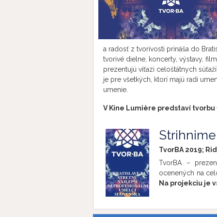
a radosť z tvorivosti prináša do Bra
tvorivé dielne, koncerty, výstavy, fi
prezentujú víťazi celoštátnych súť
je pre všetkých, ktorí majú radi umeni
umenie.
V Kine Lumière predstaví tvorbu 
Strihnime 
TvorBA 2019; Rid
TvorBA – prezent
ocenených na cel
Na projekciu je 