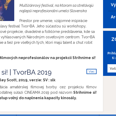
Vý
Multižánrový festival, na ktorom sa stretávajú
najlepší neprofesionálni umelci Slovenska
Ar
Priestor pre umenie, vzájomné inšpirácie
tislavy festival Tvor•BA. Jeho súčasťou sú workshopy,
lmové projekcie, divadelné a folklórne predstavenia, kde sa
aží vyhlasovaných Národným osvetovým centrom. Tvor•BA
Z
e a tiež pre všetkých tých, ktorí majú talent a chuť robiť
Prih
filmových neprofesionálov na projekcii Strihnime si!
ti
si! | TvorBA 2019
Viac
info
ley Scott, 2019, verzie:
SV
:
slk
ácia amatérskej filmovej tvorby cez projekciu filmov
oštátnej súťaži CINEAMA 2019 pod názvom
Strihnime si!
vstup voľný do naplnenia kapacity kinosály.