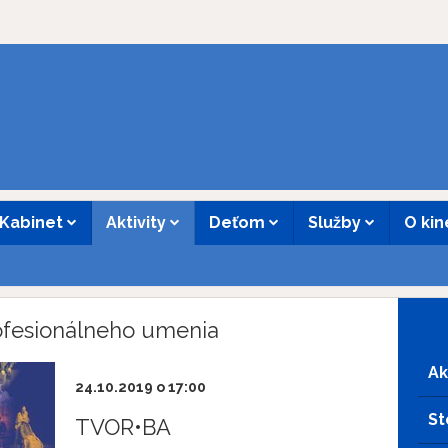
Kabinet
Aktivity
Deťom
Služby
O ki
rofesionálneho umenia
Ak
24.10.2019 o 17:00
St
TVOR•BA