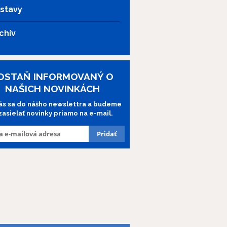
stavy
chív
OSTAŇ INFORMOVANÝ O
NAŠICH NOVINKÁCH
lás sa do nášho newslettra a budeme
 zasielať novinky priamo na e-mail.