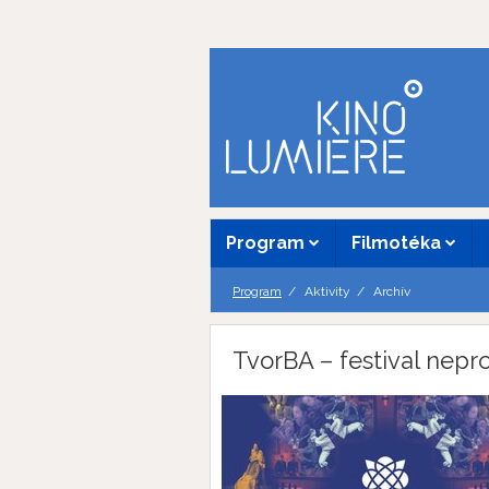
Program
Filmotéka
Program
Aktivity
Archív
TvorBA – festival nep