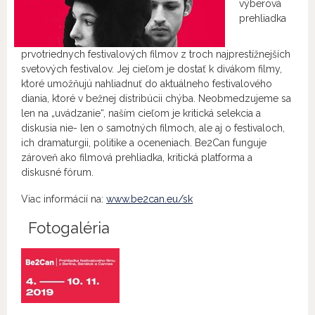
výberová
prehliadka
prvotriednych festivalových filmov z troch najprestížnejších
svetových festivalov. Jej cieľom je dostať k divákom filmy,
ktoré umožňujú nahliadnuť do aktuálneho festivalového
diania, ktoré v bežnej distribúcii chýba. Neobmedzujeme sa
len na „uvádzanie“, naším cieľom je kritická selekcia a
diskusia nie- len o samotných filmoch, ale aj o festivaloch,
ich dramaturgii, politike a oceneniach. Be2Can funguje
zároveň ako filmová prehliadka, kritická platforma a
diskusné fórum.
Viac informácií na:
www.be2can.eu/sk
Fotogaléria