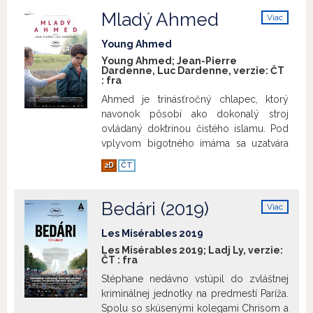
Mladý Ahmed
Viac
info
Young Ahmed
Young Ahmed; Jean-Pierre
Dardenne, Luc Dardenne, verzie:
ČT
:
fra
Ahmed je trinásťročný chlapec, ktorý
navonok pôsobí ako dokonalý stroj
ovládaný doktrínou čistého islamu. Pod
vplyvom bigotného imáma sa uzatvára
do ideologickej ulity. Život v liberálnej
2D
ČT
belgickej spoločnosti sa pre neho mení
na sled odmietania a nenávisti, ktoré si
projektuje predovšetkým do osoby
Bedári (2019)
Viac
priateľskej a otvorenej učiteľky. Fanatická
info
viera dovedie Ahmeda až ku krajnému
Les Misérables 2019
činu. Bratia Dardennovci, majstri
Les Misérables 2019; Ladj Ly, verzie:
ČT
:
fra
sociálneho realizmu, vo svojom novom
filme skúmajú, ako hlboko pod nánosom
Stéphane nedávno vstúpil do zvláštnej
náboženskej doktríny sa ukrýva ľudskosť
kriminálnej jednotky na predmestí Paríža.
a čo môže zvrátiť náboženský fanatizmus
Spolu so skúsenými kolegami Chrisom a