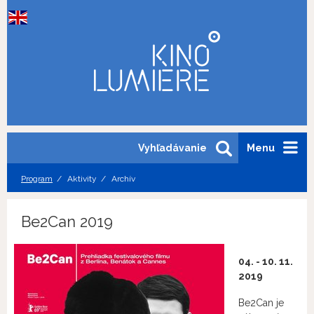
Vyhľadávanie
Menu
Program
Aktivity
Archív
Be2Can 2019
04. - 10. 11.
2019
Be2Can je