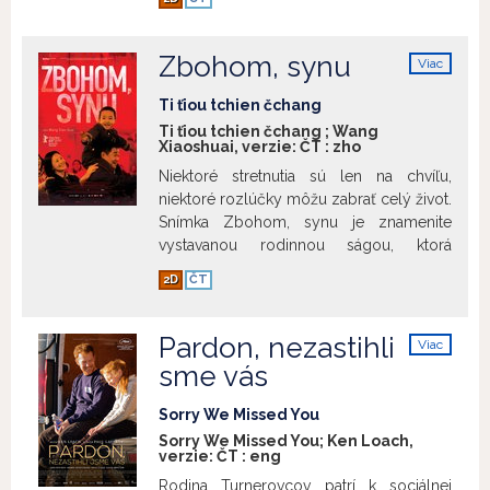
žije o patro výš. I když ale Yoav utíká
před svou rodnou zemí, kterou shledává
jako „odpornou, páchnoucí, obscénní a
Zbohom, synu
Viac
sprostou“, před svojí identitou v
info
pronikavé a ostré satiře Nadava Lapida
Ti ťiou tchien čchang
uniknout nedokáže. Je jedno, jakým
Ti ťiou tchien čchang ; Wang
Xiaoshuai, verzie:
ČT
:
zho
jazykem mluvíte, některých rodných
synonym se prostě zbavit nelze.
Niektoré stretnutia sú len na chvíľu,
Zobraziť viac
niektoré rozlúčky môžu zabrať celý život.
Snímka Zbohom, synu je znamenite
vystavanou rodinnou ságou, ktorá
zachytáva transformáciu čínskej
2D
ČT
spoločnosti prostredníctvom príbehu
manželského páru postihnutého
osudovou tragédiou. Film, ktorý je práve
Pardon, nezastihli
Viac
tak emotívnou melodrámou ako
info
sme vás
prenikavou štúdiou kultúrnych a
politických premien, sleduje svojich
Sorry We Missed You
hrdinov v priebehu troch desaťročí – od
Sorry We Missed You; Ken Loach,
otrasov čínskej kultúrnej revolúcie 80.
verzie:
ČT
:
eng
rokov minulého storočia až po
Rodina Turnerovcov patrí k sociálnej