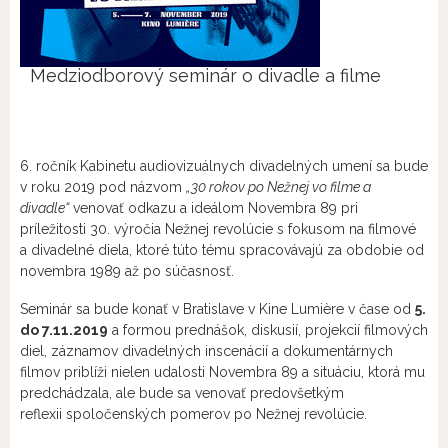
Medziodborový seminár o divadle a filme
6. ročník Kabinetu audiovizuálnych divadelných umení sa bude
v roku 2019 pod názvom
„30 rokov po Nežnej vo filme
a
divadle“
venovať odkazu a ideálom Novembra 89 pri
príležitosti 30. výročia Nežnej revolúcie s fokusom na filmové
a divadelné diela, ktoré túto tému spracovávajú za obdobie od
novembra 1989 až po súčasnosť.
Seminár sa bude konať v Bratislave v Kine Lumière v čase od
5.
do 7.11.2019
a formou prednášok, diskusií, projekcií filmových
diel, záznamov divadelných inscenácií a dokumentárnych
filmov priblíži nielen udalosti Novembra 89 a situáciu, ktorá mu
predchádzala, ale bude sa venovať predovšetkým
reflexii spoločenských pomerov po Nežnej revolúcie.