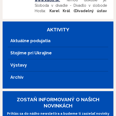
www.kadu.sk.
Témou diskusie je:
Sloboda v divadle - Divadlo v slobode
Hostia:
Karel Král (Divadelný ústav
Praha), Darina Kárová (Festival
Divadelná Nitra)
Moderuje:
Silvia
Hroncová
AKTIVITY
Aktuálne podujatia
Stojíme pri Ukrajine
Výstavy
Archív
ZOSTAŇ INFORMOVANÝ O NAŠICH
NOVINKÁCH
Prihlás sa do nášho newslettra a budeme ti zasielať novinky