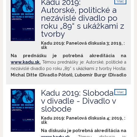
Kadu 2019:
Viac
Únos), Mária Ferenčuhová, Martin Mocko, Pavel
dní. 120 tisíc účastníkov pochodu slobody
info
Autorské, politické a
Na diskusiu nadväzuje projekcia
Smejkal
Moderuje:
navŕšilo pod Devínom pyramídu z kúskov
nezávislé divadlo po
filmu Amnestie v kinosále K1 o 18:00.
ostnatého drôtu. Tribúni revolúcie
pozdravili Európu...(zdroj: STV)
roku „89“ s ukážkami z
tvorby
Kadu 2019: Panelová diskusia 3; 2019, :
slk
Na prednášku je potrebná akreditácia na
www.kadu.sk.
Témou prednášky je: Autorské, politické a
nezávislé divadlo po roku „89“ s ukážkami z tvorby Hostia:
Michal Ditte (Divadlo Pôtoň), Ľubomír Burgr (Divadlo
SkRat), Viliam Klimáček (Divadlo Gunagu), Viera
Dubačová (Divadlo z Pasáže), Blaho Uhlár (Divadlo
Kadu 2019: Sloboda
Viac
Stoka), Jozef Vlk (Debris Company)
Moderuje:
Zuzana
info
v divadle - Divadlo v
Hekel
slobode
Kadu 2019: Panelová diskusia 4; 2019, :
slk
Na diskusiu je potrebná akreditácia na