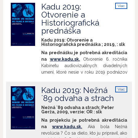
Kadu 2019:
Viac
info
Otvorenie a
Historiografická
prednáška
Kadu 2019: Otvorenie a
Historiografická prednáška ; 2019, :
slk
Na prednášku je potrebná akreditácia
na
www.kadu.sk.
Otvorenie 6. ročníka
Kabinetu audiovizuálnych divadelných
umení, ktoré nesie v roku 2019 podnázov
„30 rokov po Nežnej vo filme a divadle“.
Úvodné slová odznejú za účasti hostí:
Kadu 2019: Nežná
Viac
Prof. Zuzana Gindl Tatárová, Peter
info
´89 odvaha a strach
Dubecký, Marta Maťová.
Následne sa
bude konať Histografická prednáška pod
Nežná ´89 odvaha a strach; Peter
vedením pána
Martina Mocka.
Prednáška
Gerža, 2009, verzie:
OR
:
slk
bude spojená s projekciami, ukážkami z
Na projekciu je potrebná akreditácia
AVD záznamov dokumentárnych a
na
www.kadu.sk.
Aká bola Nežná
spravodajských filmov.
revolúcia ? Čo sa dielo, kto ju pripravil, ako