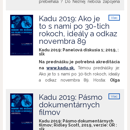
prebiehala ? Do Nežnej nebola zapojená
len Bratislava, námestie SNP, ale celé
Slovensko. Starý režim sa rozsypal, ale
Kadu 2019: Ako je
Viac
pod nálepkou dorozumenia už dozrievali
info
to s nami po 30-tich
zárodky budúcich konfliktov. Začala sa
rokoch, ideály a odkaz
formovať nová politická scéna. Dokument
Slovenskej televízie. Roku osemdesiat
novembra 89
deväť sa hovorí annus mirábilis, rok
Kadu 2019: Panelová diskusia 1; 2019, :
zázrakov. Zmizol svet rozdelený
slk
ideológiami, zbavili sme sa bezprostrednej
Na prednášku je potrebná akreditácia
hrozby jadrovej apokalypsy, skončila sa
na
www.kadu.sk.
Témou prednášky je:
éra neslobody Slovenska. V tomto roku v
Ako je to s nami po 30-tich rokoch, ideály
Rusku vládol Gorbačov a vrcholila jeho
a odkaz novembra 89. Hostia:
Oľga
perestrojka. Ale aj ekonomické a politické
Gyárfášová, Eugen Gindl, Dušan Jaura,
problémy, ktoré spôsobili, že Sovietsky
Martin Mocko, Petr Pithart, Martin
zväz sa potichu vzdal nadvlády nad
Kadu 2019: Pásmo
Viac
Šimečka
Moderuje:
Michal Havran ml.
stredoeurópskymi národmi. Poľskí
info
dokumentárnych
komunisti začali potichu rokovať s
filmov
opozíciou o podmienkach odchodu od
moci, v Maďarsku sa komunisti bez
Kadu 2019: Pásmo dokumentárnych
veľkého kriku transformovali na sociálnych
filmov; Ridley Scott, 2019, verzie:
OR
:
slk
demokratov. V Československu vznikajú