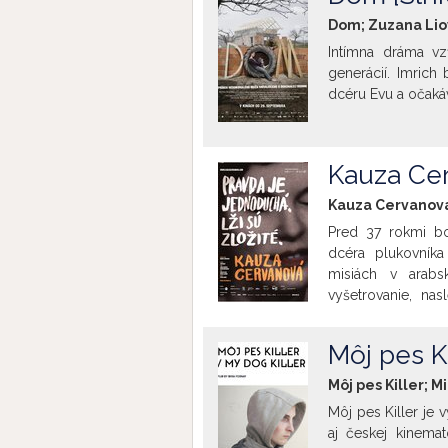
kinematografiu, k
Dom; Zuzana Liov
Intímna dráma vz
generácií. Imrich
dcéru Evu a očaká
Kauza Cer
Kauza Cervanová;
Pred 37 rokmi bo
dcéra plukovníka
misiách v arabs
vyšetrovanie, nas
Gustáva Husáka do
vydieranie, manipu
Môj pes Ki
propaganda v méd
socialistické súd
Môj pes Killer; M
rokov. Boli navrh
Môj pes Killer je 
najťažších väznic
aj českej kinemat
Bez dôveryhodnýc