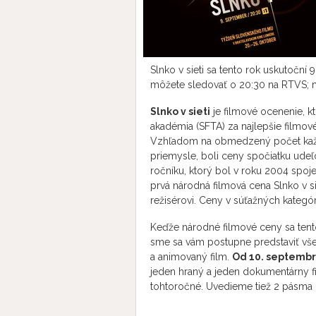
Slnko v sieti sa tento rok uskutočn
môžete sledovať o 20:30 na RTVS; n
Slnko v sieti
je filmové ocenenie, k
akadémia (SFTA) za najlepšie filmové
Vzhľadom na obmedzený počet kaž
priemysle, boli ceny spočiatku udeľo
ročníku, ktorý bol v roku 2004 spoje
prvá národná filmová cena Slnko v s
režisérovi. Ceny v súťažných kateg
Keďže národné filmové ceny sa tento
sme sa vám postupne predstaviť vše
a animovaný film.
Od 10. septembr
jeden hraný a jeden dokumentárny f
tohtoročné. Uvedieme tiež 2 pásma z