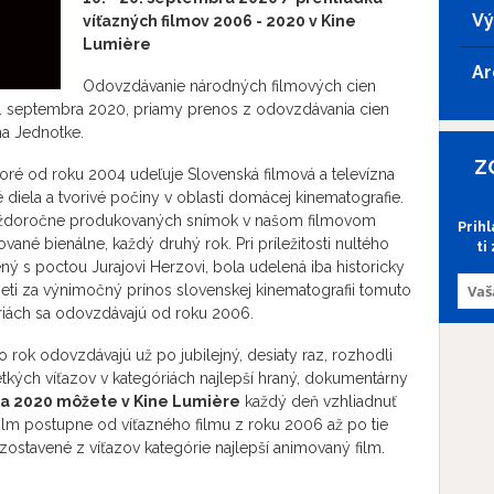
Vý
víťazných filmov 2006 - 2020 v Kine
Lumi
è
re
Ar
Odovzdávanie národných filmových cien
í 9. septembra 2020, priamy prenos z odovzdávania cien
a Jednotke.
Z
toré od roku 2004 udeľuje Slovenská filmová a televízna
 diela a tvorivé počiny v oblasti domácej kinematografie.
doročne produkovaných snímok v našom filmovom
Prih
vané bienálne, každý druhý rok. Pri príležitosti nultého
ti
ný s poctou Jurajovi Herzovi, bola udelená iba historicky
ieti za výnimočný prínos slovenskej kinematografii tomuto
óriách sa odovzdávajú od roku 2006.
 rok odovzdávajú už po jubilejný, desiaty raz, rozhodli
tkých víťazov v kategóriách najlepší hraný, dokumentárny
a 2020 môžete v Kine Lumière
každý deň vzhliadnuť
ilm postupne od víťazného filmu z roku 2006 až po tie
ostavené z víťazov kategórie najlepší animovaný film.