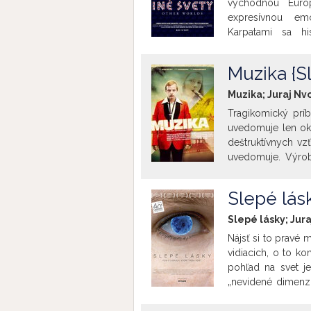
východnou Euró
expresívnou em
Karpatami sa hi
náboženského mix
tohto sveta. Euró
Muzika {Sl
Dokumentárny film
individuálne prí
Muzika; Juraj Nvo
rozličných postáv,
Tragikomický príb
Rómovia, Židia ale
uvedomuje len okr
podoby konca jedi
deštruktívnych vz
zároveň hľadá krá
uvedomuje. Výrob
Hovorí sa im „šale
roku 2005.
jednom z koncov s
Šariš“.
Slepé lásk
Slepé lásky; Jura
Nájsť si to pravé m
vidiacich, o to ko
pohľad na svet j
„nevidené dimenzi
Film rozpráva št