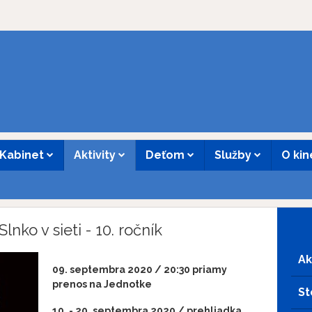
Kabinet
Aktivity
Deťom
Služby
O ki
nko v sieti - 10. ročník
Ak
09. septembra 2020 / 20:30 priamy
prenos na Jednotke
St
10. - 20. septembra 2020 / prehliadka