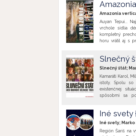
Amazonia v
Amazonia vertica
Auyan Tepui... Naj
vrchole sídlia dé
kompletný prechod
horu vrátil aj s 
Amazonia vertic
strateného sveta. F
Slnečný št
Slnečný štát; Mar
Kamaráti Karol, Mi
istoty. Spolu so
existenčnej situ
spôsobmi sa pok
neskúsenosť, nes
Výsledkom ich nai
Iné svety 
prenáša do vzájo
peniaze, prestáv
Iné svety; Marko
solidarity.
Región Šariš na 