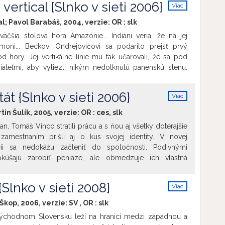
ertical {Slnko v sieti 2006}
Viac
info
l; Pavol Barabáš, 2004, verzie:
OR
:
slk
väčšia stolová hora Amazónie... Indiáni veria, že na jej
moni... Beckovi Ondrejovičovi sa podarilo prejsť prvý
 hory. Jej vertikálne línie mu tak učarovali, že sa pod
priateľmi, aby vyliezli nikým nedotknutú panenskú stenu.
al - film o sile prírody a dobrodružnom objavovaní
ilm, ktorý osloví tú krehkú časť v nás...
át {Slnko v sieti 2006}
Viac
info
tin Šulík, 2005, verzie:
OR
:
ces
,
slk
lan, Tomáš Vinco stratili prácu a s ňou aj všetky doterajšie
 zamestnaním prišli aj o kus svojej identity. V novej
ácii sa nedokážu začleniť do spoločnosti. Podivnými
úšajú zarobiť peniaze, ale obmedzuje ich vlastná
chopnosť vziať zodpovednosť za seba do vlastných rúk.
vnej podnikateľskej snahy je krach. Napätá situácia sa
{Slnko v sieti 2008}
Viac
mných vzťahov aj do ich súkromia. Začínajú sa hádať o
info
a medzi nimi fingovať pocit vzájomnej spriaznenosti a
 Škop, 2006, verzie:
SV
,
OR
:
slk
východnom Slovensku leží na hranici medzi západnou a