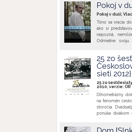
ľuďmi a premiet
Pokoj v du
retrospektívy slo
filmového festiv
Pokoj v duši; Vla
venovaných jedno
Tóno sa vracia dom
to, ako sa s rovn
ako si predstavo
polstoročím a dn
nepozná, nemôže
Uher, 1959
Odmietne svoju z
predtým, a tak st
podnikateľa, ktorý
25 zo šes
sám a zúfalo hľad
Českoslov
sieti 2012}
25 zo šesťdesiat
2010, verzie:
OR
Dlhometrážny dok
na fenomén českos
storočia. Dvadsať
ponúka divákom š
ukazuje českú 
nadnárodnom i m
Dom {Slnko
prekročila dote