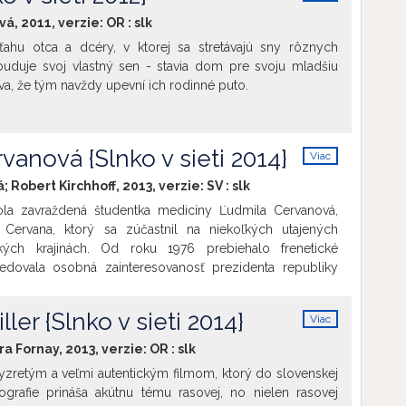
info
de zanechala nezmazateľnú stopu.
á, 2011, verzie:
OR
:
slk
ťahu otca a dcéry, v ktorej sa stretávajú sny rôznych
 buduje svoj vlastný sen - stavia dom pre svoju mladšiu
va, že tým navždy upevní ich rodinné puto.
vanová {Slnko v sieti 2014}
Viac
info
 Robert Kirchhoff, 2013, verzie:
SV
:
slk
la zavraždená študentka medicíny Ľudmila Cervanová,
 Cervana, ktorý sa zúčastnil na niekoľkých utajených
kých krajinách. Od roku 1976 prebiehalo frenetické
ledovala osobná zainteresovanosť prezidenta republiky
 prípadu a desiatky výsluchov zadržaných a obvinených,
lácie, falošné priznania, utajovanie informácií, a masívna
ller {Slnko v sieti 2014}
Viac
iách. V roku 1981, po piatich rokoch vyšetrovania,
info
y odsúdili skupinu siedmich mladých mužov. Spolu na 108
ira Fornay, 2013, verzie:
OR
:
slk
ované tri tresty smrti, ktorým unikli len o vlások. V
vyzretým a veľmi autentickým filmom, ktorý do slovenskej
iach Československa si každý z nich odsedel dlhé roky.
ografie prináša akútnu tému rasovej, no nielen rasovej
h dôkazov a svedectiev. Nežná revolúcia v roku 1989