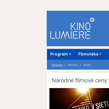
Program
Filmotéka
Program
Aktivity
Archív
Národné filmové ceny Sl