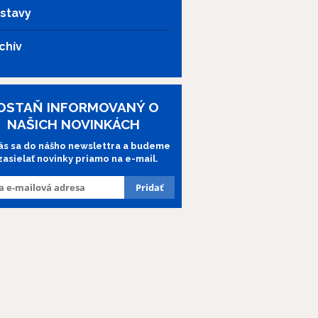
stavy
chív
OSTAŇ INFORMOVANÝ O
NAŠICH NOVINKÁCH
lás sa do nášho newslettra a budeme
 zasielať novinky priamo na e-mail.