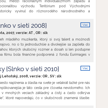
pou, medzi racionálnym individualizmom západu a
ocionalitou východu. Teritórium pod Východnými
storicky vyvinul do rôznorodého národnostného a
u, ktorý z neho vytvoril jeden z „malých Babylonov“
pa sa transformuje a aj život ľudí na Šariši sa mení.
nko v sieti 2008}
Viac
 sleduje takzvané globalizačné procesy a ich efekt na
info
behy a životy obyvateľov Šariša. Film zobrazuje šesť
ta, 2007, verzie:
AT
,
OR
:
slk
 ktoré reprezentujú svoje komunity, sú to Šarišania, Rusíni,
eh mladého muzikanta, ktorý si svoj talent a možnosti
 aj mladí ľudia s odlišnými identitami. Film skúma rôzne
ajovo, no o to jednoduchšie a divokejšie sa zaplieta do
nečnosti spoločenstiev v ich tradičnej rozmanitosti, no
ťahov, ktorých skutočný rozmer a dosah si len postupne
su autentického, zaujímavého a originálneho jednotlivca.
a filmu bola finančne podporená z fondu Eurimages v
ni vychodňari“. Film Iné svety skúma šiestich hrdinov na
veta, na konci globálneho sveta. Sú produktom „made in
y {Slnko v sieti 2010}
Viac
info
j Lehotský, 2008, verzie:
OR
,
SV
:
slk
iesto naplnenia a šťastia na svete je veľakrát ťažké pre nás
mplikovanejšia je táto cesta pre človeka nevidomého. Ich
e v mnohých veciach základný a čistý a často odkrýva
e“, ktoré napovedajú, čo v skutočnosti znamená šťastie.
yri príbehy o rôznych podobách lásky medzi nevidomými