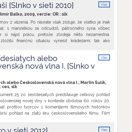
neme ho v rámci cyklu Spotlight: Slovensko, veľkej
ši {Slnko v sieti 2010}
Viac
venskej kinematografie uvedenej v novembri 2021 v rámci
info
alu v Cottbuse (2. – 7. 11. 2021). Päť dvojprogramov
dimír Balko, 2009, verzie:
OR
:
slk
tlivým témam poskytol festivalovým divákom pohľad na
ov z väzenia. Po návrate však zisťuje, že všetko je inak
akými témami popasovali slovenskí filmári takmer pred
val: s manželkou sa odcudzil, päťročného syna vôbec
es. Premietame s predfilmom
Poznačení tmou
, r. Štefan
 si nájsť prácu, pretože zlodeja nikto nezamestná.
ložitú finančnú situáciu vyriešiť krádežami, tak ako
ráca aj svojho dlhoročného "parťáka" Štefana, miestneho
 získava čoraz väčší vplyv v celom regióne. Tóno sa cíti
ťdesiatych alebo
Viac
á východisko.
info
enská nová vlna I. {Slnko v
ych alebo Československá nová vlna I.; Martin Šulík,
:
ces
,
slk
ument 25 zo šesťdesiatych predstavuje celkový pohľad
lovenskej novej vlny v kontexte obdobia 60. rokov 20.
päť profilov tvorcov s komentármi filmových historikov
irší pohľad na zlatú éru československého filmu. Film
a slovenskú kinematografiu 60. rokov v domácom,
edzigeneračnom kontexte. Pomenúva, čím nová vlna
 v sieti 2012}
Viac
rajšie umelecké meradlá, o čo obohatila svetovú