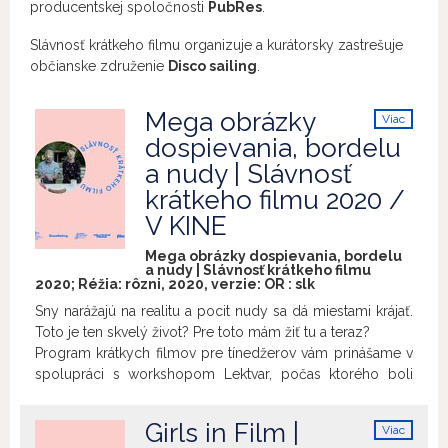
producentskej spoločnosti
PubRes
.
Slávnosť krátkeho filmu organizuje a kurátorsky zastrešuje
občianske združenie
Disco sailing
.
Mega obrázky
Viac
info
dospievania, bordelu
a nudy | Slávnosť
krátkeho filmu 2020 /
V KINE
Mega obrázky dospievania, bordelu
a nudy | Slávnosť krátkeho filmu
2020; Réžia: rôzni, 2020, verzie:
OR
:
slk
Sny narážajú na realitu a pocit nudy sa dá miestami krájať.
Toto je ten skvelý život? Pre toto mám žiť tu a teraz?
Program krátkych filmov pre tínedžerov vám prinášame v
spolupráci s workshopom Lektvar, počas ktorého boli
vytvorené dva filmy z tohto pásma.
Chaos Control |
Chaos Control | Chaos Control
Girls in Film |
Viac
Réžia: Alek Binder
info