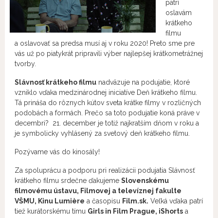
patrí
oslavám
krátkeho
filmu
a oslavovať sa predsa musí aj v roku 2020! Preto sme pre
vás už po piatykrát pripravili výber najlepšej krátkometrážnej
tvorby.
Slávnosť krátkeho filmu
nadväzuje na podujatie, ktoré
vzniklo vďaka medzinárodnej iniciatíve Deň krátkeho filmu.
Tá prináša do rôznych kútov sveta krátke filmy v rozličných
podobách a formách. Prečo sa toto podujatie koná práve v
decembri? 21. december je totiž najkratším dňom v roku a
je symbolicky vyhlásený za svetový deň krátkeho filmu.
Pozývame vás do kinosály!
Za spoluprácu a podporu pri realizácii podujatia Slávnosť
krátkeho filmu srdečne ďakujeme
Slovenskému
filmovému ústavu, Filmovej a televíznej fakulte
VŠMU, Kinu Lumière
a časopisu
Film.sk.
Veľká vďaka patrí
tiež kurátorskému tímu
Girls in Film Prague, iShorts
a