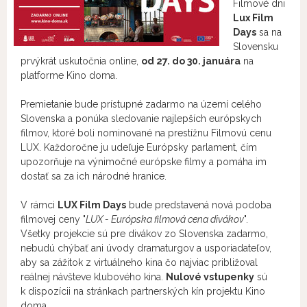
Filmové dni
Lux Film
Days
sa na
Slovensku
prvýkrát uskutočnia online,
od 27. do 30. januára
na
platforme Kino doma.
Premietanie bude prístupné zadarmo na území celého
Slovenska a ponúka sledovanie najlepších európskych
filmov, ktoré boli nominované na prestížnu Filmovú cenu
LUX. Každoročne ju udeľuje Európsky parlament, čím
upozorňuje na výnimočné európske filmy a pomáha im
dostať sa za ich národné hranice.
V rámci
LUX Film Days
bude predstavená nová podoba
filmovej ceny "
LUX - Európska filmová cena divákov
".
Všetky projekcie sú pre divákov zo Slovenska zadarmo,
nebudú chýbať ani úvody dramaturgov a usporiadateľov,
aby sa zážitok z virtuálneho kina čo najviac približoval
reálnej návšteve klubového kina.
Nulové vstupenky
sú
k dispozícii na stránkach partnerských kín projektu Kino
doma.