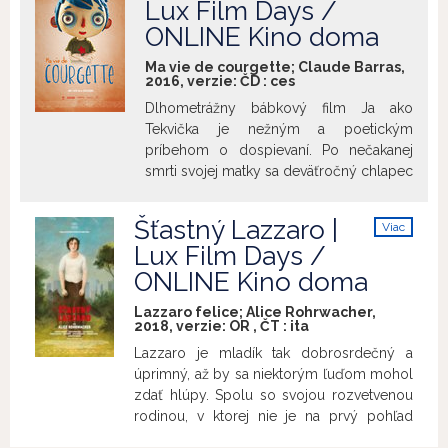
úspešného filmu Ida je fakt, že sa k stále
Lux Film Days /
neurotického Tomka, ktorý sa práve
živým traumám holokaustu či stalinizmu
ONLINE Kino doma
odsťahoval do domu oproti. Neustály boj
vracia rozvážne a pokojne, bez honby za
s vnútornými démonmi mu znemožňuje
lacnou senzáciou, či škandálom. Ponúka
Ma vie de courgette; Claude Barras,
normálne žiť, ponára sa však do sveta
2016, verzie:
ČD
:
ces
divákom nový pohľad na hodnoty krásy,
hudby a filmu a navzdory svojmu
lásky a hľadania pravdy, ktoré nie len
Dlhometrážny bábkový film Ja ako
hendikepu sa stáva priekopníkom
jednotlivcom, ale i národom môžu
Tekvička je nežným a poetickým
západnej popkultúry v Poľsku.
pomôcť nachádzať vzájomné
príbehom o dospievaní. Po nečakanej
porozumenie.
smrti svojej matky sa deväťročný chlapec
prezývaný Tekvička skamaráti s
dobrosrdečným policajtom
Šťastný Lazzaro |
Viac
Raymondom, ktorý ho sprevádza na
info
Lux Film Days /
ceste do novej pestúnskej rodiny, plnej
ONLINE Kino doma
sirôt v jeho veku. Nájsť si vlastné miesto v
tomto zvláštnom a často nepriateľskom
Lazzaro felice; Alice Rohrwacher,
prostredí nie je pre Tekvičku jednoduché.
2018, verzie:
OR
,
ČT
:
ita
Vďaka pomoci ochotného Raymonda a
Lazzaro je mladík tak dobrosrdečný a
nových kamarátov sa však po čase naučí
úprimný, až by sa niektorým ľuďom mohol
dôverovať, nachádza pravú lásku a
zdať hlúpy. Spolu so svojou rozvetvenou
nakoniec aj vlastnú rodinu. „K filmovej
rodinou, v ktorej nie je na prvý pohľad
adaptácii knihy od Gillesa Parisa ma
celkom jasná vzťahová štruktúra, obýva
priviedla myšlienka nakrútiť film o