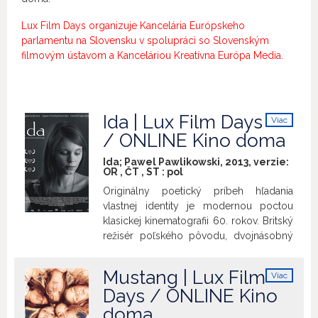
Lux Film Days organizuje Kancelária Európskeho
parlamentu na Slovensku v spolupráci so Slovenským
filmovým ústavom a Kanceláriou Kreatívna Európa Media.
Ida | Lux Film Days
Viac
info
/ ONLINE Kino doma
Ida; Pawel Pawlikowski, 2013, verzie:
OR
,
ČT
,
ST
:
pol
Originálny poetický príbeh hľadania
vlastnej identity je modernou poctou
klasickej kinematografii 60. rokov. Britský
režisér poľského pôvodu, dvojnásobný
držiteľ ceny BAFTA Paweł Pawlikowski, sa
s Idou vracia do krajiny svojho detstva.
Mustang | Lux Film
Viac
Osemnásťročná novicka Anna sa
info
Days / ONLINE Kino
onedlho stane mníškou, musí však
doma
naposledy navštíviť svoju jedinú žijúcu