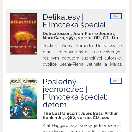
Schová sa na povale a začne ju čítať. Viac
a viac sa ponára do príbehu mýtickej
Delikatesy |
Viac
krajiny, ktorú nenávratne pohlcuje Ničota.
info
Filmotéka špeciál
Postupne zisťuje, že hrdinom, ktorý ju
môže zachrániť, je on sám.
Delicatessen; Jean-Pierre Jeunet,
Marc Caro, 1991, verzie:
OR
,
ČT
:
fra
Poetická čierna komédia Delikatesy je
dlho pripravovaným celovečerným
režijným debutom súznejúcej autorskej
dvojice Jeana-Pierra Jeuneta a Marca
Cara. Snímka je plodom práce skupiny
nadšencov, milujúcich kinematografiu a
Posledný
Viac
ako mnoho iných pred nimi túžiacich
info
jednorožec |
natočiť film, aký by sami chceli vidieť. Aj
Filmotéka špeciál:
napriek nízkemu rozpočtu,
obmedzujúcemu pôvodné plány, sa im
deťom
podarilo realizovať originálne, vizuálne
The Last Unicorn; Jules Bass, Arthur
fascinujúcu víziu, nabitú filmárskou
Rankin Jr., 1982, verzie:
ČD
:
ces
energiou a inteligenciou, zmyslom pre
Kráľ Haggard zajal všetky jednorožce až
absurdné drobnokresby, nežnú
na jedného. Ten sa sám túla po svete a