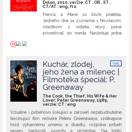
zoznámia v hotelovom bare. Ich
Dolan, 2010, verzie:
ČT
,
OR
,
ST
,
nečakané stretnutie rýchlo prerastie v
ČT/AT
:
eng
,
fra
priateľstvo. Túlajú sa podnikmi Tokia a
Francis a Marie sú blízki priatelia.
zažívajú pritom neuveriteľné stretnutia s
Jedného dňa sa zoznámia s Nicolasom,
jeho obyvateľmi. Spoločne napokon
mladíkom z vidieka, ktorý práve
objavujú novú vieru v samých seba a v
pricestoval do mesta. Nasleduje jedna
možnosti života. Film nakrútila režisérka
katastrofálna schôdzka za druhou. Bez
Sofia Coppola, dcéra F.F.Coppolu, ktorá
ohľadu na to, či sa odohrajú v skutočnosti
za scenár k tomuto filmu získala Oscara.
alebo len v predstavách, ani jedna
Film bol nominovaný aj v kategórii
nedopadne dobre a Francis i Marie sú
najlepší herec v hlavnej úlohe (Murray),
Kuchár, zlodej,
Viac
čoraz posadnutejší objektom svojich
najlepšia réžia a najlepší film roka. Zlatý
info
jeho žena a milenec |
túžob. Čím náruživejšie súperia o priazeň
glóbus pre Billa Murraya za najlepší
nového priateľa, tým hlbšie trhliny jatria
Filmotéka špeciál: P.
mužský herecký výkon, Sofiu Coppolu
ich kedysi neotrasiteľné priateľstvo.
Greenaway
za najlepší film - muzikál/komédia a
Imaginárne lásky, druhý a zároveň
scenár.
ikonický film Xaviera Dolana, uvádzame
The Cook, the Thief, His Wife & Her
Lover; Peter Greenaway, 1989,
pri príležitosti PRIDE mesiaca na
verzie:
ČT
:
eng
Slovensku.
Vizuálne i príbehovo šokujúci a zároveň nezabudnuteľne
fascinujúci film režiséra Petera Greenawaya, vzdávajúce
hold výtvarnému umeniu a divadlu, rozpráva príbeh
nevery, žiarlivosti, pomsty a obžerstva. Dej tohto