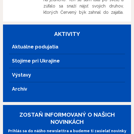
poetickosť a presnými brutálnymi gagmi.
zúfalo sa snaží nájsť svojich druhov,
ktorých Červený býk zahnal do zajatia.
Posledný jednorožec sa na svojej ceste
spriatelí s čarodejníkom Schmendrikom a
prostou kuchárkou Molly Grue a spolu
AKTIVITY
sa vydajú hľadať jednorožce, aj keď
pritom riskujú svoje vlastné životy. Plagát:
Aktuálne podujatia
© Terryho ponožky
Fotografie: zdroj -
imdb.com
© Sunn Classic Pictures
Stojíme pri Ukrajine
Výstavy
Archív
ZOSTAŇ INFORMOVANÝ O NAŠICH
NOVINKÁCH
Prihlás sa do nášho newslettra a budeme ti zasielať novinky