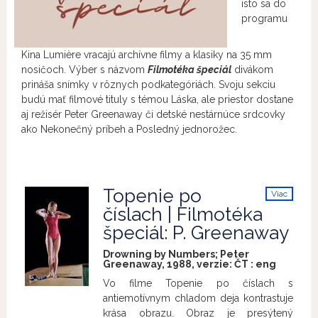
isto sa do
programu
Kina
Lumière vracajú archívne filmy a klasiky na 35 mm
nosičoch. Výber s názvom
Filmotéka špeciál
divákom
prináša snímky v rôznych podkategóriách. Svoju sekciu
budú mať filmové tituly s témou Láska, ale priestor dostane
aj režisér Peter Greenaway či detské nestárnúce srdcovky
ako Nekonečný príbeh a Posledný jednorožec.
Topenie po
Viac
info
číslach | Filmotéka
špeciál: P. Greenaway
Drowning by Numbers; Peter
Greenaway, 1988, verzie:
ČT
:
eng
Vo filme Topenie po číslach s
antiemotívnym chladom deja kontrastuje
krása obrazu. Obraz je presýtený