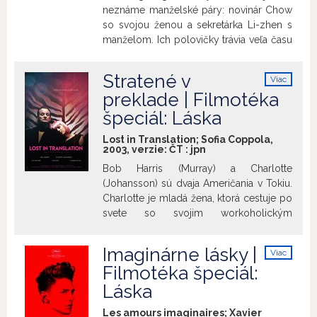
neznáme manželské páry: novinár Chow
so svojou ženou a sekretárka Li-zhen s
manželom. Ich polovičky trávia veľa času
na cestách a osamelosť Chowa a Li-zhen
sa pomaličky pretavuje na lásku. Túžba
Stratené v
Viac
schovaná medzi kvapkami dažďa, v
info
preklade | Filmotéka
útržkoch melódie a letmými pohľadmi
špeciál: Láska
náhodných stretnutí. Jeden z
najpôsobivejších filmov Kar-Wai Wonga
Lost in Translation; Sofia Coppola,
ocenený na mnohých medzinárodných
2003, verzie:
ČT
:
jpn
festivaloch.
Bob Harris (Murray) a Charlotte
(Johansson) sú dvaja Američania v Tokiu.
Charlotte je mladá žena, ktorá cestuje po
svete so svojim workoholickým
manželom - fotografom (Ribisi), ktorého
kvôli práci ani nevidí. Bob je starnúca
Imaginárne lásky |
Viac
filmová hviezda, ktorá má v meste
info
Filmotéka špeciál:
nakrúcať nudnú reklamu na whiskey. Zo
Láska
svojho života sú obaja frustrovaní a
nemôžu spávať. Jednu noc sa náhodne
Les amours imaginaires; Xavier