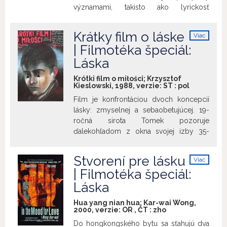
významami, takisto ako lyrickosť
východoanglickej krajiny, kam je dej
vložený (inšpirované holandskými
Krátky film o láske
Viac
majstrami a anglickými krajinármi
info
| Filmotéka špeciál:
predminulého storočia). Režisérova
Láska
záľuba v číslach a astrológii naberá
absúrdne dimenzie v príbehu troch žien
Krótki film o miłości; Krzysztof
toho istého mena Cissie Colpittsová,
Kieslowski, 1988, verzie:
ST
:
pol
ktoré patria k trom generáciam, zároveň
Film je konfrontáciou dvoch koncepcií
sú však možno aj v príbuzenskom vzťahu
lásky: zmyselnej a sebaobetujúcej. 19-
(keďže sú jednou ženou v troch
ročná sirota Tomek pozoruje
obdobiach života). Všetky tri Cissie
ďalekohľadom z okna svojej izby 35-
postupne utopia svojich neuspokojivých
ročnú Magdu, do ktorej je zamilovaný.
manželov a spoluúčasť si vynútia od
Žena, redukujúca lásku na sex, ho hlboko
suseda, romantického obhliadača mŕtvol,
Stvorení pre lásku
Viac
raní, takže sa pokúsi o samovraždu.
Henryho Madgetta. Prísľub lásky však ani
info
| Filmotéka špeciál:
„Prebudená“ Magda začne vnímať svet
raz nedôjde k naplneniu.
Láska
inými očami. Jemne a diskrétne
stvárnená téma má príchuť horkosti,
Hua yang nian hua; Kar-wai Wong,
prameniacej z nemožnosti naplniť lásky,
2000, verzie:
OR
,
ČT
:
zho
ktoré si želáme, a ktoré sa míňajú.
Do hongkongského bytu sa sťahujú dva