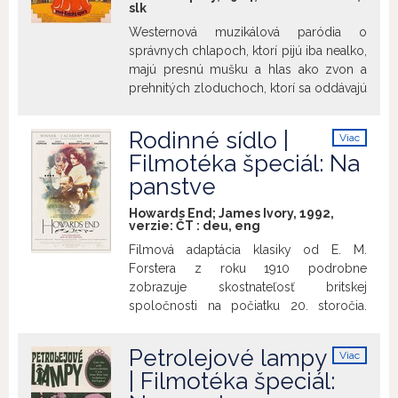
svet v stave odovzdaného spočinutia vo
slk
všeobíjmajúcom chaosu a samospádom
Westernová muzikálová paródia o
napredujúcu civilizáciu. V meste
správnych chlapoch, ktorí pijú iba nealko,
postihnutom fatálnym dopravným
majú presnú mušku a hlas ako zvon a
kolapsom rozvíja reťazec voľne
prehnitých zloduchoch, ktorí sa oddávajú
naviazaných anekdot vystihujúcich
diabolským alkoholickým radovánkam.
prostredníctvom bizarných figúr
Legendárna komédia o nikdy
Rodinné sídlo |
obyčajných ľudí apatickú absurditu
Viac
nekončiacom súboji dobra a zla. Nealko
info
súčasnej ľudskej existencie. Plagát:
Filmotéka špeciál: Na
vs alko...
imdb.com
panstve
Howards End; James Ivory, 1992,
verzie:
ČT
:
deu
,
eng
Filmová adaptácia klasiky od E. M.
Forstera z roku 1910 podrobne
zobrazuje skostnateľosť britskej
spoločnosti na počiatku 20. storočia.
Ústrednou postavou je "chudá príbuzná"
Margaret Schlegel (Emma Thompson),
Petrolejové lampy
Viac
ktorá zdedí časť pozostalosti Ruth
info
| Filmotéka špeciál:
Wilcox (Vanessa Redgrave), ženy z