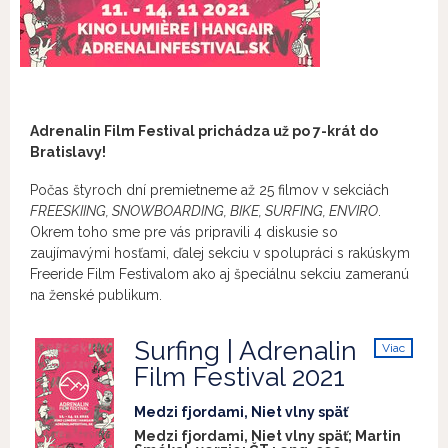
Adrenalin Film Festival prichádza už po 7-krát do
Bratislavy!
Počas štyroch dní premietneme až 25 filmov v sekciách
FREESKIING, SNOWBOARDING, BIKE, SURFING, ENVIRO
.
Okrem toho sme pre vás pripravili 4 diskusie so
zaujímavými hosťami, ďalej sekciu v spolupráci s rakúskym
Freeride Film Festivalom ako aj špeciálnu sekciu zameranú
na ženské publikum.
Surfing | Adrenalin
Viac
info
Film Festival 2021
Medzi fjordami, Niet vlny späť
Medzi fjordami, Niet vlny späť; Martin