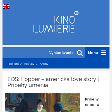
Vyhľadávanie
Menu
Program
Aktivity
Archív
EOS: Hopper – americká love story |
Príbehy umenia
Príbehy
umenia