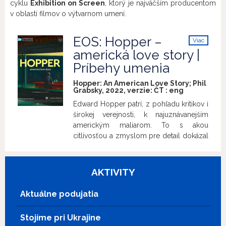
cyklu
Exhibition on Screen
, ktorý je najväčším producentom
v oblastí filmov o výtvarnom umení.
EOS: Hopper –
Viac
info
americká love story |
Príbehy umenia
Hopper: An American Love Story; Phil
Grabsky, 2022, verzie:
ČT
:
eng
Edward Hopper patrí, z pohľadu kritikov i
širokej verejnosti, k najuznávanejším
americkým maliarom. To s akou
citlivosťou a zmyslom pre detail dokázal
zachytiť každodenný americký život,
ovplyvnilo obrovské množstvo umelcov
ako Mark Rothko či Banksy, fotografov,
AKTIVITY
hudobníkov i filmárov ako Alfred
Hitchcock a David Lynch. Režisér Phil
Aktuálne podujatia
Grabsky vo filme Hopper – americká
love story prináša jedinečný pohľad na
Stojíme pri Ukrajine
Hopperovo dielo. Skúma jeho vzťah k