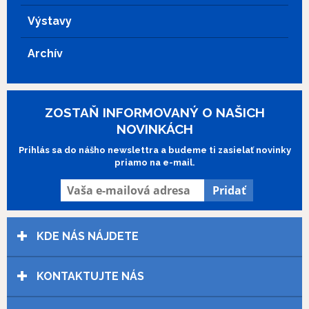
architektúre a prírode avšak primárne sa
Výstavy
zameriava na Hopperov obdiv k
manželke Jo, ktorá pre neho
predstavovala oporu v súkromnom
Archív
živote a kľúčovú inšpiráciu v umeleckej
kariére.
ZOSTAŇ INFORMOVANÝ O NAŠICH
NOVINKÁCH
Prihlás sa do nášho newslettra a budeme ti zasielať novinky
priamo na e-mail.
KDE NÁS NÁJDETE
KONTAKTUJTE NÁS