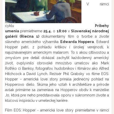
V rámci
cyklu
Príbehy
umenia
premietneme
25.4.
o
18:00
v
Slovenskej národnej
galérií (Riečna 1)
dokumentárny film o tvorbe a živote
slávneho amerického výtvarníka
Edwarda Hoppera
. Edward
Hopper patrí, z pohľadu kritikov i širokej verejnosti, k
najuznávanejším americkým maliarom. To s akou citlivosťou a
zmyslom pre detail dokázal zachytiť každodenný americký
život, ovplyvnilo obrovské množstvo umelcov ako Mark
Rothko či Banksy, fotografov, hudobníkov i filmárov ako Alfred
Hitchcock a David Lynch. Režisér Phil Grabsky vo filme EOS:
Hopper – americká love story prináša jedinečný pohľad na
Hopperovo dielo. Skúma jeho vzťah k architektúre a prírode
avšak primárne sa zameriava na Hopperov obdiv k manželke
Jo, ktorá pre neho predstavovala oporu v súkromnom živote a
kľúčovú inšpiráciu v umeleckej kariére.
Film EOS: Hopper - americká love story premietame v rámci