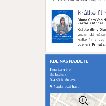
Krátke fi
Diana Cam Van N
verzie:
OR
:
ces
Krátke filmy Di
vietnamská režisé
krátke filmy boli
ocenení.
Prináša
účasti.
Organizáto
a nutprodukcia.
Vs
2017, 10 min., Čes
KDE NÁS NÁJDETE
ktoré žije v Čes
nepríjemné situác
Kino Lumière
ostatné deti. Dos
Špitálska 4
môže dokonca pod
811 08 Bratislava
ju, že byť iná nez
Naplánovať trasu
2018, 10 min., Če
osoby spracováva
filmu. Skutočné
bolestných situáci