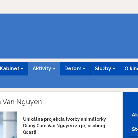
Kabinet
Aktivity
Deťom
Služby
O ki
am Van Nguyen
Ak
Unikátna projekcia tvorby animátorky
Diany C
am Van Nguyen
za jej osobnej
St
účasti.