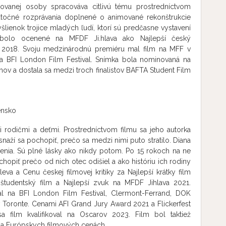
ilovanej osoby spracováva citlivú tému prostredníctvom
utočné rozprávania doplnené o animované rekonštrukcie
šlienok trojice mladých ľudí, ktorí sú predčasne vystavení
 bolo ocenené na MFDF Ji.hlava ako Najlepší český
 2018. Svoju medzinárodnú premiéru mal film na MFF v
na BFI London Film Festival. Snímka bola nominovaná na
mov a dostala sa medzi troch finalistov BAFTA Student Film
ensko
i rodičmi a deťmi. Prostredníctvom filmu sa jeho autorka
naží sa pochopiť, prečo sa medzi nimi puto stratilo. Diana
väzenia. Sú plné lásky ako nikdy potom. Po 15 rokoch na ne
opiť prečo od nich otec odišiel a ako históriu ich rodiny
eva a Cenu českej filmovej kritiky za Najlepší krátky film
študentský film a Najlepší zvuk na MFDF Jihlava 2021.
l na BFI London Film Festival, Clermont-Ferrand, DOK
v Toronte. Cenami AFI Grand Jury Award 2021 a Flickerfest
 film kvalifikoval na Oscarov 2023. Film bol taktiež
 na Európskych filmových cenách.