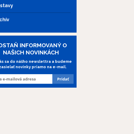
stavy
chív
OSTAŇ INFORMOVANÝ O
NAŠICH NOVINKÁCH
lás sa do nášho newslettra a budeme
 zasielať novinky priamo na e-mail.