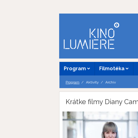
Program
Filmotéka
Program
Aktivity
Archív
Krátke filmy Diany C