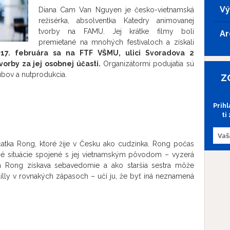
Vý
Diana Cam Van Nguyen je česko-vietnamská
režisérka, absolventka Katedry animovanej
tvorby na FAMU. Jej krátke filmy boli
Ar
premietané na mnohých festivaloch a získali
17. februára sa na FTF VŠMU, ulici Svoradova 2
tvorby za jej osobnej účasti.
Organizátormi podujatia sú
ubov a nutprodukcia.
Z
Prih
ti
atka Rong, ktoré žije v Česku ako cudzinka. Rong počas
né situácie spojené s jej vietnamským pôvodom – vyzerá
ím Rong získava sebavedomie a ako staršia sestra môže
lly v rovnakých zápasoch – učí ju, že byť iná neznamená