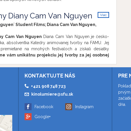
lmy Diany Cam Van Nguyen
Viac
info
guyen´ Student Films; Diana Cam Van Nguyen,
any Cam Van Nguyen
Diana Cam Van Nguyen je česko-
rka, absolventka Katedry animovanej tvorby na FAMU. Jej
 premietané na mnohých festivaloch a získali desiatky
me vám unikátnu projekciu jej tvorby za jej osobnej
rmi podujatia sú Asociácia slovenských filmových klubov
tup na predstavenie je voľný.
MALÁ
ká republika Malá rozpráva príbeh malého dievčatka Rong,
KONTAKTUJTE NÁS
PRE 
ku ako cudzinka. Rong počas dospievania zažíva rôzne
ie spojené s jej vietnamským pôvodom – vyzerá inak ako
Poklad
+421 908 748 723
pievaním Rong získava sebavedomie a ako staršia sestra
prvým 
kinolumiere@sfu.sk
porovať svoju sestru Lilly v rovnakých zápasoch – učí
začiat
namená byť horšia.
SPOLU SAMI
dňa.
Facebook
Instagram
ská republika Krátky film o živote po strate milovanej
 citlivú tému prostredníctvom hraného aj animovaného
Google+
 rozprávania doplnené o animované rekonštrukcie
í nahliadajú do myšlienok trojice mladých ľudí, ktorí sú