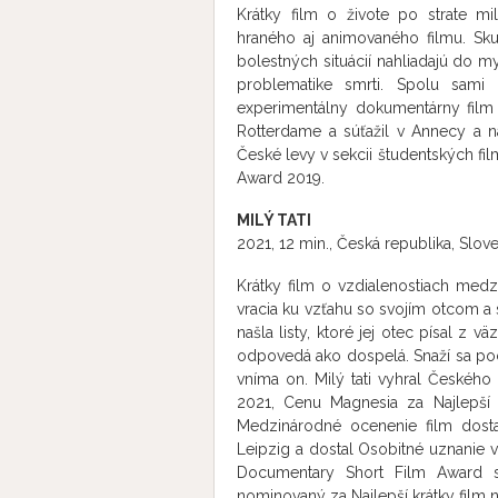
Krátky film o živote po strate m
hraného aj animovaného filmu. Sk
bolestných situácií nahliadajú do my
problematike smrti. Spolu sami
experimentálny dokumentárny film
Rotterdame a súťažil v Annecy a 
České levy v sekcii študentských fil
Award 2019.
MILÝ TATI
2021, 12 min., Česká republika, Slov
Krátky film o vzdialenostiach medz
vracia ku vzťahu so svojím otcom a s
našla listy, ktoré jej otec písal z 
odpovedá ako dospelá. Snaží sa poch
vníma on. Milý tati vyhral Českého l
2021, Cenu Magnesia za Najlepší 
Medzinárodné ocenenie film dosta
Leipzig a dostal Osobitné uznanie 
Documentary Short Film Award sa
nominovaný za Najlepší krátky film