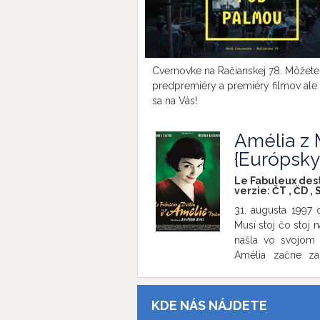
Cvernovke na Račianskej 78. Môžete 
predpremiéry a premiéry filmov ale
sa na Vás!
Amélia z 
{Európsky 
Le Fabuleux dest
verzie:
ČT
,
ČD
,
31. augusta 1997 
Musí stoj čo stoj 
našla vo svojom 
Amélia začne za
komédiu o nesmele
a pôvabu milióny
dôležitejších ra
KDE NÁS NÁJDETE
ocenení, ani po v