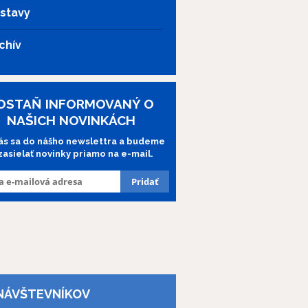
stavy
chív
OSTAŇ INFORMOVANÝ O
NAŠICH NOVINKÁCH
lás sa do nášho newslettra a budeme
 zasielať novinky priamo na e-mail.
NÁVŠTEVNÍKOV