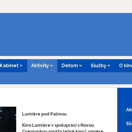
Kabinet
Aktivity
Deťom
Služby
O ki
Ak
Lumière pod Palmou
St
Kino Lumière v spolupráci s Novou
Cvernovkou spúšťa letné kino Lumière