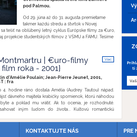
Vý
pod Palmou.
Od 29. júna až do 31. augusta premietame
Ar
takmer každú stredu a štvrtok v Novej
sa tešiť na obľúbený letný cyklus Európske filmy za €uro,
 aj projekcie študentských filmov z VŠMU a FAMU. Tešíme
Z
Montmartru | €uro-filmy
Viac
Prih
info
film roka - 2001}
ti
in d'Amélie Poulain; Jean-Pierre Jeunet, 2001,
ST
:
fra
o 4. hodine ráno dostala Amélia (Audrey Tautou) nápad.
nájsť dávneho majiteľa krabičky spomienok, ktorú náhodou
byte a poklad mu vrátiť. Ak to ocenia, je rozhodnuté.
sahovať iným ľuďom do života... Kultovú romantickú
j Parížanke s láskavým srdcom milujú vďaka jej hravosti
 divákov po celom svete. Film o drobných, ale o to
dostiach, ktorý získal množstvo prestížnych filmových
KONTAKTUJTE NÁS
PRE 
iac ako 20 rokoch od premiéry nestratil nič zo svojho