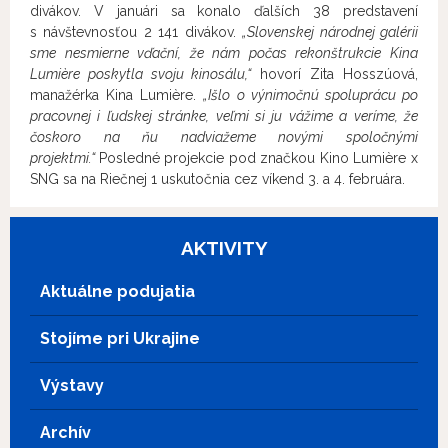
divákov. V januári sa konalo ďalších 38 predstavení
s návštevnosťou 2 141 divákov.
„Slovenskej národnej galérii
sme nesmierne vďační, že nám počas rekonštrukcie Kina
Lumière poskytla svoju kinosálu,“
hovorí Zita Hosszúová,
manažérka Kina Lumière.
„Išlo o výnimočnú spoluprácu po
pracovnej i ľudskej stránke, veľmi si ju vážime a veríme, že
čoskoro na ňu nadviažeme novými spoločnými
projektmi.“
Posledné projekcie pod značkou Kino Lumière x
SNG sa na Riečnej 1 uskutočnia cez víkend 3. a 4. februára.
AKTIVITY
Aktuálne podujatia
Stojíme pri Ukrajine
Výstavy
Archív