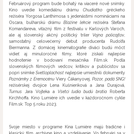
Februárový program bude bohatý na viaceré nové snímky.
Kino uvedie komediálnu drámu
Chudiatko
gréckeho
režiséra Yorgosa Lanthimosa s jedenástimi nomináciami na
Oscara, bulharskú drámu
Blažine lekcie
režiséra Stefana
Komandareva, víťazný film z festivalu v Karlových Varoch,
ale aj slovenský akčný politický triler
Vojna policajtov
,
samostatný celovečerný debut producenta Rudolfa
Biermanna. Z domácej kinematografie diváci budú môcť
vidieť aj minuloročné filmy, ktoré získali najlepšie
hodnotenie v bodovaní mesačníka Film.sk. Podľa
slovenských filmových vedcov, kritikov a publicistov sa
popri snímke
Svetloplachosť
najlepšie umiestnili dokumenty
Poznámky z Eremocénu
Viery Čákanyovej,
Pozor, padá SNG!
režisérskej dvojice Lena Kušnieriková a Jana Durajová,
Turnus
Jara Vojteka a
Všetci ľudia budú bratia
Roberta
Kirchhoffa. Kino Lumière ich uvedie v každoročnom cykle
Film.sk: Top 5 roku 2023.
Svoje miesto v programe Kina Lumière majú tradične i
klasický film, archívne kino a vzdelávanie. Vo februári sa v