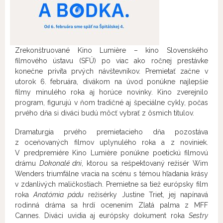
Zrekonštruované Kino Lumière – kino Slovenského
filmového ústavu (SFÚ) po viac ako ročnej prestávke
konečne privíta prvých návštevníkov. Premietať začne v
utorok 6. februára, divákom na úvod ponúkne najlepšie
filmy minulého roka aj horúce novinky. Kino zverejnilo
program, figurujú v ňom tradičné aj špeciálne cykly, počas
prvého dňa si diváci budú môcť vybrať z ôsmich titulov.
Dramaturgia prvého premietacieho dňa pozostáva
z oceňovaných filmov uplynulého roka a z noviniek.
V predpremiére Kino Lumière ponúkne poetickú filmovú
drámu
Dokonalé dni
, ktorou sa rešpektovaný režisér Wim
Wenders triumfálne vracia na scénu s témou hľadania krásy
v zdanlivých maličkostiach. Premietne sa tiež európsky film
roka
Anatómia pádu
režisérky Justine Triet, jej napínavá
rodinná dráma sa hrdí ocenením Zlatá palma z MFF
Cannes. Diváci uvidia aj európsky dokument roka
Sestry