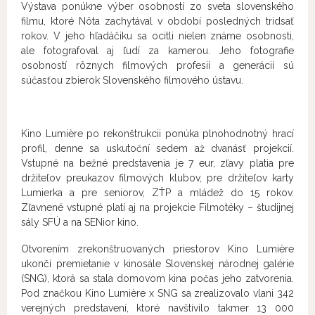
Výstava ponúkne výber osobností zo sveta slovenského
filmu, ktoré Nôta zachytával v období posledných tridsať
rokov. V jeho hľadáčiku sa ocitli nielen známe osobnosti,
ale fotografoval aj ľudí za kamerou. Jeho fotografie
osobností rôznych filmových profesií a generácií sú
súčasťou zbierok Slovenského filmového ústavu.
Kino Lumière po rekonštrukcii ponúka plnohodnotný hrací
profil, denne sa uskutoční sedem až dvanásť projekcií.
Vstupné na bežné predstavenia je 7 eur, zľavy platia pre
držiteľov preukazov filmových klubov, pre držiteľov karty
Lumierka a pre seniorov, ZŤP a mládež do 15 rokov.
Zľavnené vstupné platí aj na projekcie Filmotéky – študijnej
sály SFÚ a na SENior kino.
Otvorením zrekonštruovaných priestorov Kino Lumière
ukončí premietanie v kinosále Slovenskej národnej galérie
(SNG), ktorá sa stala domovom kina počas jeho zatvorenia.
Pod značkou Kino Lumière x SNG sa zrealizovalo vlani 342
verejných predstavení, ktoré navštívilo takmer 13 000