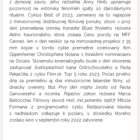
z dymovej sauny
, jeho režisérka Anny Hints upriamuje
pozornosť na estónsky fenomén spätý so starodávnymi
rituálmi. Cyklus Best of 2023, zameraný na to najlepšie
z minuloročnej distribučnej filmovej ponuky, otvorí v prvý
deň premietania snímka
Karaoke Blues
fínskeho režiséra
Akiho Kaurismäkiho, ktorá získala Cenu poroty na MFF
Cannes, len o deň neskôr sa na mimoriadnej projekcii z 35
mm kópie v tomto cykle premietne oceňovaný film
Oppenheimer
Christophera Nolana s trinástimi nomináciami
na Oscara. Slovenskú kinematografiu bude v deň otvorenia
zastupovať
Svetloplachosť
Ivana Ostrochovského a Pavla
Pekarčíka z cyklu Film.sk: Top 5 roku 2023. Počas prvého
dňa sa premietnu aj dva minuloročné talianske filmy, už
divácky overený titul
Prvý deň môjho života
od Paola
Genoveseho a novinka
Pápežov zákon
režiséra Marca
Bellocchia. Filmový skvost
Hoří, má panenko
(1967) Miloša
Formana z programového cyklu Reštaurovaná klasika
s nadhľadom odkazuje k požiaru, v dôsledku ktorého
zostalo kino v septembri roku 2022 zatvorené.