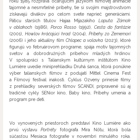
roku 1985 rozpráva očarujúcim jazykom filmovej animácie
tajomné a nesmrteľné príbehy, tie si svojím majstrovstvom
získavajú divákov po celom svete naprieč generáciami.
Päticu starších titulov Hajaa Mijazakiho
Laputa: Zámok
v oblakoch
(1986),
Porco Rosso
(1992),
Cesta do fantázie
(2001),
Howlov kráčajúci hrad
(2004),
Príbehy zo Zememorí
(2006) i jeho aktuálny film
Chlapec a volavka
(2023), ktoré
figurujú vo februárovom programe, spája motív tajomných
svetov a dobrodružných príbehov mladých hrdinov.
V spolupráci s Talianskym kultúrnym inštitútom Kino
Lumière uvedie miniprehliadku Druhá šanca, ktorá ponúkne
výber talianskych filmov z podujatí Mittel Cinema Fest
a Filmový festival inakosti. Cyklus Ozveny prinesie filmy
z prehliadky severských filmov SCANDI, pripravené sú aj
tradičné cykly SENior kino, Baby kino, Príbehy umenia a
program pre deti.
Vo vynovených priestoroch predstaví Kino Lumière ako
prvú výstavu
Portréty
fotografa Mira Nôtu, ktorá bola
súčasťou Mesiaca fotografie v novembri minulého roka.