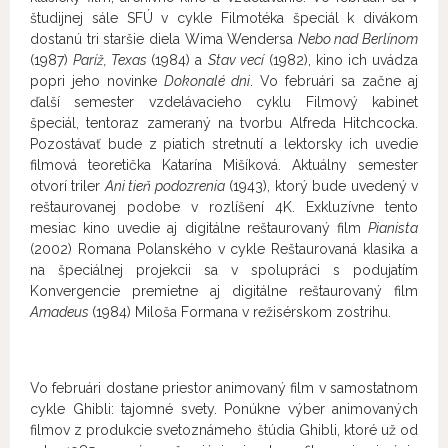
študijnej sále SFÚ v cykle Filmotéka špeciál k divákom
dostanú tri staršie diela Wima Wendersa
Nebo nad Berlínom
(1987)
Paríž, Texas
(1984) a
Stav vecí
(1982), kino ich uvádza
popri jeho novinke
Dokonalé dni
. Vo februári sa začne aj
ďalší semester vzdelávacieho cyklu Filmový kabinet
špeciál, tentoraz zameraný na tvorbu Alfreda Hitchcocka.
Pozostávať bude z piatich stretnutí a lektorsky ich uvedie
filmová teoretička Katarína Mišíková. Aktuálny semester
otvorí triler
Ani tieň podozrenia
(1943), ktorý bude uvedený v
reštaurovanej podobe v rozlíšení 4K. Exkluzívne tento
mesiac kino uvedie aj digitálne reštaurovaný film
Pianista
(2002) Romana Polanského v cykle Reštaurovaná klasika a
na špeciálnej projekcii sa v spolupráci s podujatím
Konvergencie premietne aj digitálne reštaurovaný film
Amadeus
(1984) Miloša Formana v režisérskom zostrihu.
Vo februári dostane priestor animovaný film v samostatnom
cykle Ghibli: tajomné svety. Ponúkne výber animovaných
filmov z produkcie svetoznámeho štúdia Ghibli, ktoré už od