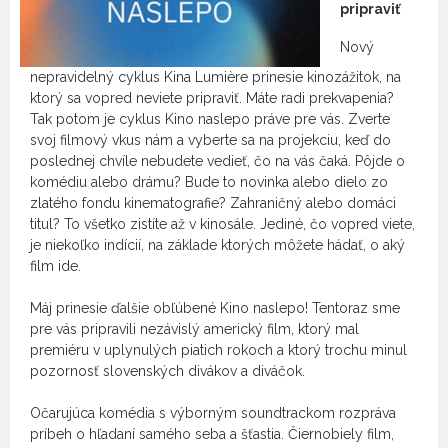
pripraviť
Nový
nepravidelný cyklus Kina Lumière prinesie kinozážitok, na
ktorý sa vopred neviete pripraviť. Máte radi prekvapenia?
Tak potom je cyklus Kino naslepo práve pre vás. Zverte
svoj filmový vkus nám a vyberte sa na projekciu, keď do
poslednej chvíle nebudete vedieť, čo na vás čaká. Pôjde o
komédiu alebo drámu? Bude to novinka alebo dielo zo
zlatého fondu kinematografie? Zahraničný alebo domáci
titul? To všetko zistíte až v kinosále. Jediné, čo vopred viete,
je niekoľko indícií, na základe ktorých môžete hádať, o aký
film ide.
Máj prinesie ďalšie obľúbené Kino naslepo! Tentoraz sme
pre vás pripravili nezávislý americký film, ktorý mal
premiéru v uplynulých piatich rokoch a ktorý trochu minul
pozornosť slovenských divákov a diváčok.
Očarujúca komédia s výborným soundtrackom rozpráva
príbeh o hľadaní samého seba a šťastia. Čiernobiely film,