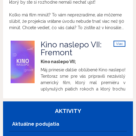
ktorý by ste si rozhodne nemali nechať ujsť!
Koľko má film minút? To vám neprezradíme, ale môžeme
sľúbiť, že projekcia vrátane úvodu nebude trvať viac než 90
minút. Chcete vedieť, čo vás čaká? To zistíte až v kinosále...
Kino naslepo VII:
Viac
info
Fremont
Kino naslepo VII;
Máj prinesie ďalšie obľúbené Kino naslepo!
Tentoraz sme pre vás pripravili nezávislý
americký film, ktorý mal premiéru v
uplynulých piatich rokoch a ktorý trochu
minul pozornosť slovenských divákov a
diváčok. Očarujúca komédia s výborným
soundtrackom rozpráva príbeh o hľadaní
AKTIVITY
samého seba a šťastia. Čiernobiely film,
ktorý by ste si rozhodne nemali nechať
Aktuálne podujatia
ujsť! Koľko má film minút? To vám
neprezradíme, ale môžeme sľúbiť, že