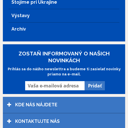
Stojíme pri Ukrajine
projekcia vrátane úvodu nebude trvať viac
než 90 minút. Chcete vedieť, čo vás čaká?
Výstavy
To zistíte až v kinosále...
Archív
ZOSTAŇ INFORMOVANÝ O NAŠICH
NOVINKÁCH
Prihlás sa do nášho newslettra a budeme ti zasielať novinky
priamo na e-mail.
KDE NÁS NÁJDETE
KONTAKTUJTE NÁS