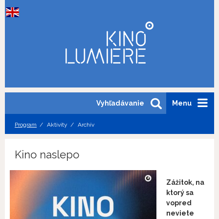
Vyhľadávanie
Menu
Program
Aktivity
Archív
Kino naslepo
Zážitok, na
ktorý sa
vopred
neviete