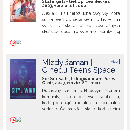
Skatergirls - Get Up; Lea Becker,
2023, verzie:
ST
:
deu
Alex a Juli sú nerozlučné dvojičky, ktoré
sú zároveň od seba veľmi odlišné. Juli
vyniká v škole a na záverečných
skúškach dosahuje výborné známky. Jej
budúcnosť je naplánovaná do
najmenšieho detailu. Alex, naopak, nie je
žiadna študentská hviezda a je úplne
bezradná, čo sa týka jej ďalších životných
Mladý šaman |
Viac
plánov. Na záverečných skúškach
info
Cinedu Teens Space
neuspela a jediné, na čo sa môže tešiť, je,
že strávi leto v skateparku. Sestry sa
Ser Ser Salhi; Lkhagvadulam Purev-
spoja s nováčikom v skateboardingu
Ochir, 2023, verzie:
ST
:
mon
Niou a nebojácnou Evou a spolu vytvoria
Duchovný šaman je kľúčovým členom
skate tím „Get Up“. Vstúpia spolu do
komunity, na ktorého sa všetci spoliehajú,
súťaže, ktorej výhrou je Interrail lístok a
keď potrebujú morálne a spirituálne
nové skateboardy pre celú skupinu. V
vedenie. Čo sa však stane, keď je ním
predkole dostanú ideálnu príležitosť
sedemnásťročný stredoškolák, ktorý
ukázať svoj talent a úspešne postúpia do
musí balansovať medzi svojimi hlbokými
hlavného kola. No špeciálne puto medzi
duchovnými povinnosťami a životom
dvojičkami aj súdržnosť ich