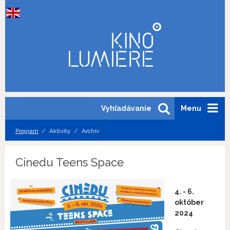
Vyhľadávanie
Menu
Program
Aktivity
Archív
Cinedu Teens Space
4. - 6.
október
2024