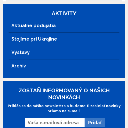
študenta, ktorý sa snaží uspieť v chladnej
dievčenského tímu sú však s blížiacou sa
spoločnosti moderného Mongolska?
hlavnou súťažou podrobené veľkej
AKTIVITY
Citlivo natočený film predstavuje Zeho,
skúške… Rozpadne sa ich priateľstvo
jemného mladého mongolského
alebo sa im podarí neľahké prekážky
Aktuálne podujatia
šamana, ktorý čelí výzvam dvoch svetov
spoločne prekonať? Príbeh filmu
a snaží sa nájsť rovnováhu medzi nimi.
Skejťáčky sa odohráva na pozadí
Stojíme pri Ukrajine
Film Mladý šaman je plný magického
mestského prostredia a živého streetartu,
realizmu a ponúka jedinečný pohľad na
v športe prevažne ovládanom chlapcami.
súčasný život a tradície v Mongolsku.
Výstavy
Je vzrušujúcou jazdou odvahy,
priateľstva a neúnavného naháňania snov.
Archív
ZOSTAŇ INFORMOVANÝ O NAŠICH
NOVINKÁCH
Prihlás sa do nášho newslettra a budeme ti zasielať novinky
priamo na e-mail.