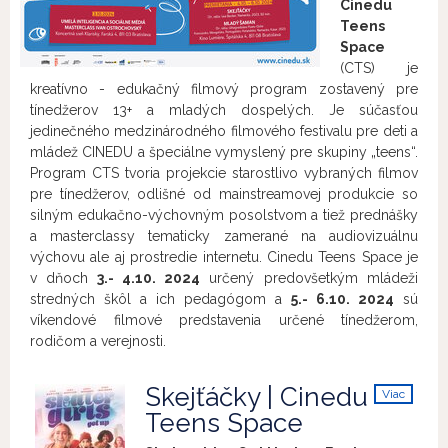
Cinedu
Teens
Space
(CTS) je
kreatívno - edukačný filmový program zostavený pre
tínedžerov 13+ a mladých dospelých. Je súčasťou
jedinečného medzinárodného filmového festivalu pre deti a
mládež CINEDU a špeciálne vymyslený pre skupiny „teens“.
Program CTS tvoria projekcie starostlivo vybraných filmov
pre tínedžerov, odlišné od mainstreamovej produkcie so
silným edukačno-výchovným posolstvom a tiež prednášky
a masterclassy tematicky zamerané na audiovizuálnu
výchovu ale aj prostredie internetu. Cinedu Teens Space je
v dňoch
3.- 4.10. 2024
určený predovšetkým mládeži
stredných škôl a ich pedagógom a
5.- 6.10. 2024
sú
víkendové filmové predstavenia určené tínedžerom,
rodičom a verejnosti.
Skejťáčky | Cinedu
Viac
info
Teens Space