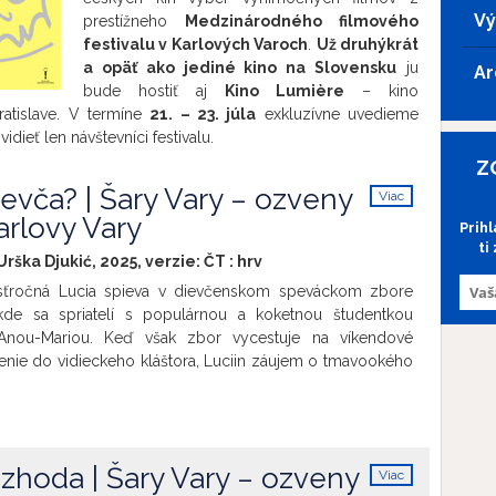
Vý
prestížneho
Medzinárodného filmového
festivalu v Karlových Varoch
.
Už druhýkrát
a opäť ako jediné kino na Slovensku
ju
Ar
bude hostiť aj
Kino Lumière
– kino
ratislave. V termíne
21. – 23. júla
exkluzívne uvedieme
vidieť len návštevníci festivalu.
Z
dievča? | Šary Vary – ozveny
Viac
info
arlovy Vary
Prih
ti
 Urška Djukić, 2025, verzie:
ČT
:
hrv
násťročná Lucia spieva v dievčenskom speváckom zbore
, kde sa spriatelí s populárnou a koketnou študentkou
 Anou-Mariou. Keď však zbor vycestuje na víkendové
denie do vidieckeho kláštora, Luciin záujem o tmavookého
rí jej priateľstvo s Anou-Mariou a ostatnými dievčatami.
meho prostredia i prebúdzajúcej sa sexuality postupne
ť o vlastných presvedčeniach a hodnotách, čo narúša
kom zbore. Celovečerná prvotina Uršky Djukić pripomína
zhoda | Šary Vary – ozveny
Viac
nosťou filmy Céline Sciammy. Jej senzuálny a nápaditý
info