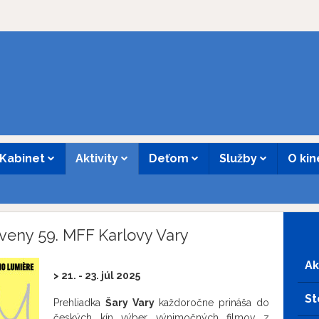
Kabinet
Aktivity
Deťom
Služby
O ki
zveny 59. MFF Karlovy Vary
Ak
> 21. - 23. júl 2025
St
Prehliadka
Šary Vary
každoročne prináša do
českých kín výber výnimočných filmov z