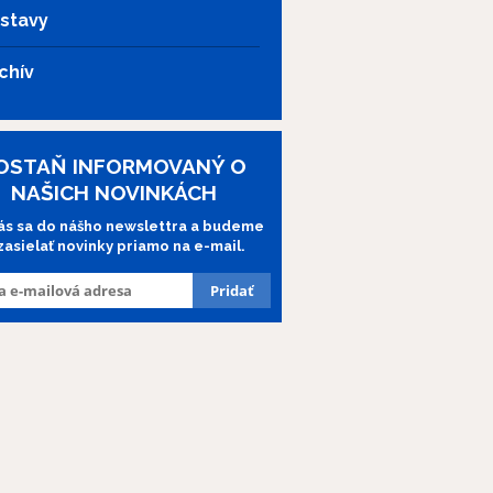
stavy
chív
OSTAŇ INFORMOVANÝ O
NAŠICH NOVINKÁCH
lás sa do nášho newslettra a budeme
 zasielať novinky priamo na e-mail.