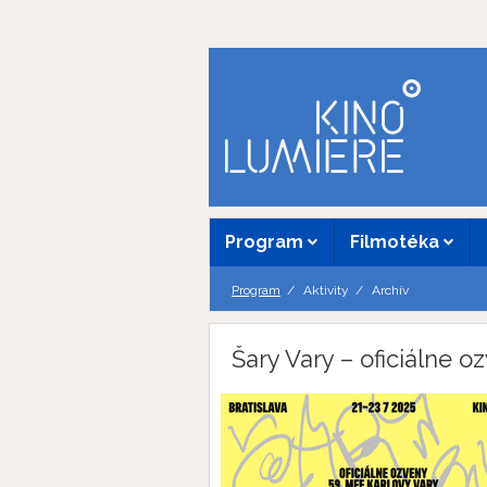
Program
Filmotéka
Program
Aktivity
Archív
Šary Vary – oficiálne o