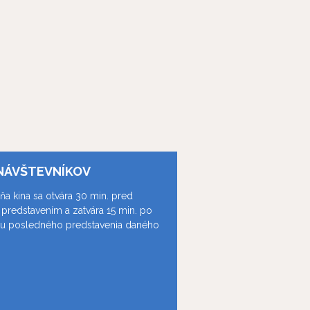
NÁVŠTEVNÍKOV
ňa kina sa otvára 30 min. pred
predstavením a zatvára 15 min. po
ku posledného predstavenia daného