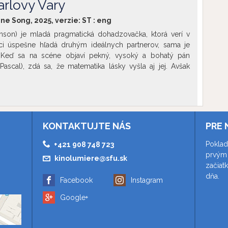
arlovy Vary
 kresťanská symbolika prelína s rýdzou telesnosťou, však
né videnie sveta a jeden z najväčších prísľubov mladého
ine Song, 2025, verzie:
ST
:
eng
. Urška Djukić sa narodila v roku 1986 v Ľubľane v
la na Akadémii umení v Novej Gorici. Jej krátky film Bon
nson) je mladá pragmatická dohadzovačka, ktorá verí v
ískal ocenenie za najlepší krátky film na Národnom festivale
áci úspešne hľadá druhým ideálnych partnerov, sama je
 roku 2016. Čo ti je, dievča? je jej celovečerný debut.
 Keď sa na scéne objaví pekný, vysoký a bohatý pán
ascal), zdá sa, že matematika lásky vyšla aj jej. Avšak
ie s jej bývalým, idealistom s večne prázdnou peňaženkou
ej rozdúcha city, na ktoré už dávno zabudla. V kinosálach
e tento film v obrazovom rozlíšení 4K
KONTAKTUJTE NÁS
PRE 
Poklad
+421 908 748 723
prvým 
kinolumiere@sfu.sk
začiat
dňa.
Facebook
Instagram
Google+