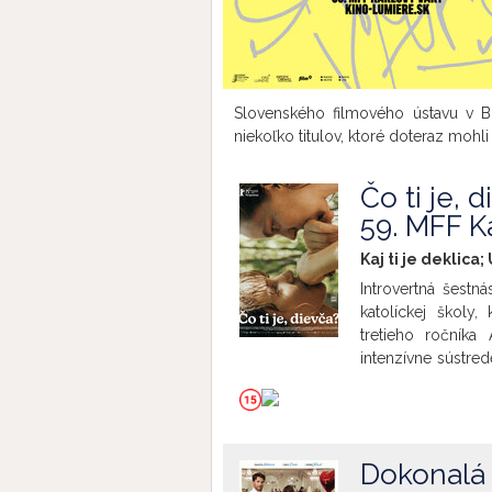
Slovenského filmového ústavu v B
niekoľko titulov, ktoré doteraz mohli 
Čo ti je, 
59. MFF K
Kaj ti je deklica;
Introvertná šest
katolíckej školy
tretieho ročníka
intenzívne sústre
reštaurátora preve
Pod tlakom nezná
začína pochybova
harmóniu v spevác
Dokonalá 
svojou obrazotvor