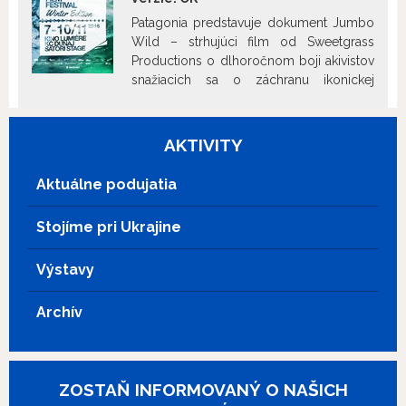
vo freestyle lyžovaní od hviezd ako napr.
Mark Amba či Sammy Carlson.
Patagonia predstavuje dokument Jumbo
Wild – strhujúci film od Sweetgrass
Productions o dlhoročnom boji akivistov
snažiacich sa o záchranu ikonickej
Jumbo Valley. Jedná sa o jeden z
posledných nedotknutých kútov prírody
v danom regióne v Britskej Kolumbii,
AKTIVITY
ktorý chcú developeri premeniť na jedno
z najväčších lyžiarskych stredísk v
Aktuálne podujatia
Severnej Amerike. Film ktorí vás prinúti
zamyslieť sa a zároveň vám ukáže tie
Stojíme pri Ukrajine
najkrajšie zákutia prírody na pozadí
zimných športov.
Výstavy
Archív
ZOSTAŇ INFORMOVANÝ O NAŠICH