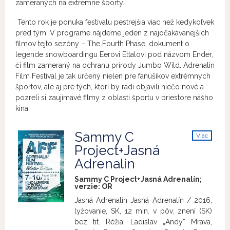
zameraných na extrémne športy.
Tento rok je ponuka festivalu pestrejšia viac než kedykoľvek
pred tým. V programe nájdeme jeden z najočakávanejších
filmov tejto sezóny – The Fourth Phase, dokument o
legende snowboardingu Eerovi Ettalovi pod názvom Ender,
či film zameraný na ochranu prírody Jumbo Wild. Adrenalin
Film Festival je tak určený nielen pre fanúšikov extrémnych
športov, ale aj pre tých, ktorí by radi objavili niečo nové a
pozreli si zaujímavé filmy z oblasti športu v priestore nášho
kina.
Sammy C
Viac
info
Project+Jasná
Adrenalín
Sammy C Project+Jasná Adrenalín;
verzie:
OR
Jasná Adrenalín Jasná Adrenalín / 2016,
lyžovanie, SK, 12 min. v pôv. znení (SK)
bez tit. Réžia: Ladislav „Andy“ Mrava,