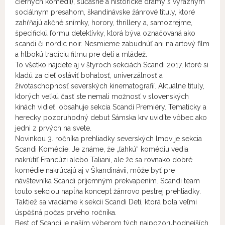
čiernych komédií), súčasné a historické drámy s výrazným
sociálnym presahom, škandinávske žánrové tituly, ktoré
zahŕňajú akčné snímky, horory, thrillery a, samozrejme,
špecifickú formu detektívky, ktorá býva označovaná ako
scandi či nordic noir. Nesmieme zabudnúť ani na artový film
a hlbokú tradíciu filmu pre deti a mládež.
To všetko nájdete aj v štyroch sekciách Scandi 2017, ktoré si
kladú za cieľ osláviť bohatosť, univerzálnosť a
životaschopnosť severských kinematografií. Aktuálne tituly,
ktorých veľkú časť ste nemali možnosť v slovenských
kinách vidieť, obsahuje sekcia Scandi Premiéry. Tematicky a
herecky pozoruhodný debut Sámska krv uvidíte vôbec ako
jedni z prvých na svete.
Novinkou 3. ročníka prehliadky severských lmov je sekcia
Scandi Komédie. Je známe, že „ľahkú“ komédiu vedia
nakrútiť Francúzi alebo Taliani, ale že sa rovnako dobré
komédie nakrúcajú aj v Škandinávii, môže byť pre
návštevníka Scandi príjemným prekvapením. Scandi team
touto sekciou napĺňa koncept žánrovo pestrej prehliadky.
Taktiež sa vraciame k sekcii Scandi Deti, ktorá bola veľmi
úspěšná počas prvého ročníka.
Best of Scandi je naším výberom tých najpozoruhodnejších