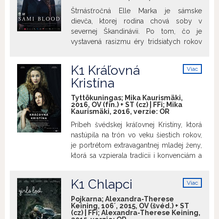
rodinou aj svojou rodnou kultúrou.
Štrnásťročná Elle Marka je sámske
Strhujúci debut Amandy Kernell nazerá
dievča, ktorej rodina chová soby v
na „prírodné“ sámske etnikum zvnútra a
severnej Škandinávii. Po tom, čo je
umožňuje divákovi zažiť temnú časť
vystavená rasizmu éry tridsiatych rokov
švédskej koloniálnej histórie takmer
minulého storočia a ponižujúcemu
fyzickým spôsobom.
vyšetreniu na svojej internátnej škole,
K1 Kráľovná
Viac
začína snívať o novom živote. K jeho
info
Kristína
dosiahnutiu je ale potrebné stať sa
niekým iným a pretrhnúť všetky zväzky s
Tyttökuningas; Mika Kaurismäki,
rodinou aj svojou rodnou kultúrou.
2016, OV (fín.) + ST (cz) | FFi; Mika
Kaurismäki, 2016, verzie:
OR
Strhujúci debut Amandy Kernell nazerá
na „prírodné“ sámske etnikum zvnútra a
Príbeh švédskej kráľovnej Kristíny, ktorá
umožňuje divákovi zažiť temnú časť
nastúpila na trón vo veku šiestich rokov,
švédskej koloniálnej histórie takmer
je portrétom extravagantnej mladej ženy,
fyzickým spôsobom.
ktorá sa vzpierala tradícii i konvenciám a
popritom zmenila beh dejín. Mladá žena
vzdorujúca konzervatívnym silám
K1 Chlapci
Viac
brániacim pokroku sa rozhoduje medzi
info
rozumom a citom, medzi kvalitným
Pojkarna; Alexandra-Therese
Keining, 106´, 2015, OV (švéd.) + ST
moderným vzdelaním a anachronickým
(cz) | FFi; Alexandra-Therese Keining,
svetom štátnických povinností - medzi