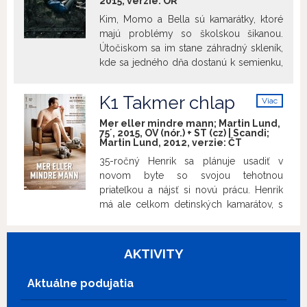
2015, verzie:
OR
úchvatnosťou svojej mysle a
Kim, Momo a Bella sú kamarátky, ktoré
nezrozumiteľnými túžbami svojho tela.
majú problémy so školskou šikanou.
Útočiskom sa im stane záhradný skleník,
kde sa jedného dňa dostanú k semienku,
z ktorého cez noc vyrastie tajomná
kvetina. Keď sa rozhodnú ochutnať nektár
K1 Takmer chlap
Viac
z jej bobúľ, netušia, že ich rastlina dokáže
info
premeniť na chlapcov. Kúzlo však môže
Mer eller mindre mann; Martin Lund,
75´, 2015, OV (nór.) + ST (cz) | Scandi;
trvať len jednu noc… Magická gender
Martin Lund, 2012, verzie:
ČT
rozprávka nápadito aktualizuje príbeh o
35-ročný Henrik sa plánuje usadiť v
dospievaní a ukazuje ako môže moment
novom byte so svojou tehotnou
sebauvedomenia náhle obrátiť náš život
priateľkou a nájsť si novú prácu. Henrik
hore nohami. {Cena za najlepší scenár
má ale celkom detinských kamarátov, s
Antalya Golden Orange Film Festival
ktorými nechce prerušiť kontakt. Je
2015, Cena za najlepší film pre deti a
Henrik pripravený vzdať sa detinskej
mládež CPH PIX Kodaň 2016}
zábavy a vyrásť z chlapca na muža?
AKTIVITY
Aktuálne podujatia