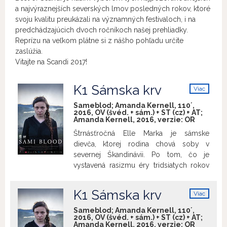
a najvýraznejších severských lmov posledných rokov, ktoré
svoju kvalitu preukázali na významných festivaloch, i na
predchádzajúcich dvoch ročníkoch našej prehliadky.
Reprízu na veľkom plátne si z nášho pohľadu určite
zaslúžia.
Vitajte na Scandi 2017!
K1 Sámska krv
Viac
info
Sameblod; Amanda Kernell, 110´,
2016, OV (švéd. + sám.) + ST (cz) + AT;
Amanda Kernell, 2016, verzie:
OR
Štrnásťročná Elle Marka je sámske
dievča, ktorej rodina chová soby v
severnej Škandinávii. Po tom, čo je
vystavená rasizmu éry tridsiatych rokov
minulého storočia a ponižujúcemu
vyšetreniu na svojej internátnej škole,
K1 Sámska krv
Viac
začína snívať o novom živote. K jeho
info
dosiahnutiu je ale potrebné stať sa
Sameblod; Amanda Kernell, 110´,
2016, OV (švéd. + sám.) + ST (cz) + AT;
niekým iným a pretrhnúť všetky zväzky s
Amanda Kernell, 2016, verzie:
OR