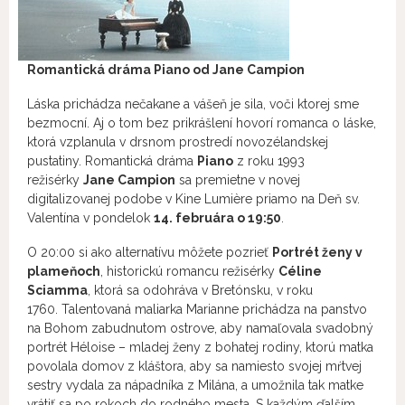
Romantická dráma Piano od Jane Campion
Láska prichádza nečakane a vášeň je sila, voči ktorej sme
bezmocní. Aj o tom bez prikrášlení hovorí romanca o láske,
ktorá vzplanula v drsnom prostredí novozélandskej
pustatiny. Romantická dráma
Piano
z roku 1993
režisérky
Jane Campion
sa premietne v novej
digitalizovanej podobe v Kine Lumière priamo na Deň sv.
Valentína v pondelok
14. februára o 19:50
.
O 20:00 si ako alternatívu môžete pozrieť
Portrét ženy v
plameňoch
, historickú romancu režisérky
Céline
Sciamma
, ktorá sa odohráva v Bretónsku, v roku
1760. Talentovaná maliarka Marianne prichádza na panstvo
na Bohom zabudnutom ostrove, aby namaľovala svadobný
portrét Héloise – mladej ženy z bohatej rodiny, ktorú matka
povolala domov z kláštora, aby sa namiesto svojej mŕtvej
sestry vydala za nápadníka z Milána, a umožnila tak matke
vrátiť sa po rokoch do rodného mesta. S každým ďalším