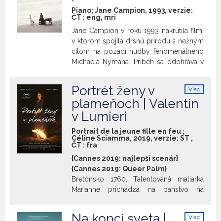
Piano; Jane Campion, 1993, verzie:
ČT
:
eng
,
mri
Jane Campion v roku 1993 nakrútila film,
v ktorom spojila drsnú prírodu s nežným
citom na pozadí hudby fenomenálneho
Michaela Nymana. Príbeh sa odohráva v
nehostinnom prostredí belošských
osadníkov na Novom Zélande, kam
Portrét ženy v
Viac
prichádza z Anglicka za svojím novým
info
plameňoch | Valentín
mužom Stewartom (Sam Neill) nemá Ada
v Lumieri
(Holly Hunter) s nemanželskou dcérou
Florou (Anna Paquin). Privážajú so sebou
Portrait de la jeune fille en feu ;
aj klavír, bez ktorého Ada nemôže
Céline Sciamma, 2019, verzie:
ST
,
existovať. Vyvliecť piano z pláže do
ČT
:
fra
nového domova je však podľa Stewarta
{Cannes 2019: najlepší scenár}
nemožné, čo okamžite vyvolá medzi
{Cannes 2019: Queer Palm}
novomanželmi nezhody a podčiarkne
Bretónsko 1760. Talentovaná maliarka
ich vzájomnú neprístupnosť. Piana sa
Marianne prichádza na panstvo na
chopí miestny čudák Baines (Harvey
Bohom zabudnutom ostrove, aby
Keitel), ktorému sa podarí prepraviť ho
namaľovala svadobný portrét Héloise –
Na konci sveta |
do svojho príbytku, kde za „malú
Viac
mladej ženy z bohatej rodiny, ktorú