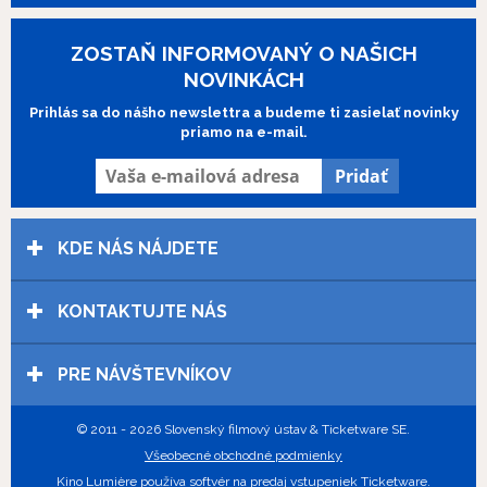
výročné ocenenia jej nová snímka z
produkcie Netflixu
The Power of the
ZOSTAŇ INFORMOVANÝ O NAŠICH
Dog/Sila psa
. {Cannes 1993: Zlatá palma,
Najlepší ženský herecký výkon – Holly
NOVINKÁCH
Hunter}
Prihlás sa do nášho newslettra a budeme ti zasielať novinky
{Oscar 1994: Najlepší scenár, herečka,
priamo na e-mail.
herečka vo vedľajšej úlohe}
KDE NÁS NÁJDETE
KONTAKTUJTE NÁS
PRE NÁVŠTEVNÍKOV
© 2011 - 2026 Slovenský filmový ústav & Ticketware SE.
Všeobecné obchodné podmienky
Kino Lumière používa
softvér na predaj vstupeniek Ticketware
.