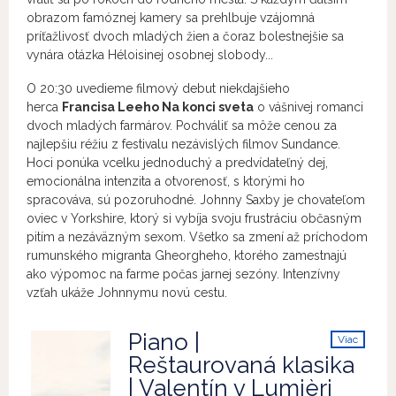
obrazom famóznej kamery sa prehlbuje vzájomná
príťažlivosť dvoch mladých žien a čoraz bolestnejšie sa
vynára otázka Héloisinej osobnej slobody...
O 20:30 uvedieme filmový debut niekdajšieho
herca
Francisa Leeho Na konci sveta
o vášnivej romanci
dvoch mladých farmárov. Pochváliť sa môže cenou za
najlepšiu réžiu z festivalu nezávislých filmov Sundance.
Hoci ponúka vcelku jednoduchý a predvídateľný dej,
emocionálna intenzita a otvorenosť, s ktorými ho
spracováva, sú pozoruhodné. Johnny Saxby je chovateľom
oviec v Yorkshire, ktorý si vybíja svoju frustráciu občasným
pitím a nezáväzným sexom. Všetko sa zmení až príchodom
rumunského migranta Gheorgheho, ktorého zamestnajú
ako výpomoc na farme počas jarnej sezóny. Intenzívny
vzťah ukáže Johnnymu novú cestu.
Piano |
Viac
info
Reštaurovaná klasika
| Valentín v Lumièri