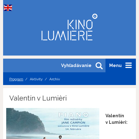
Vyhľadávanie
Menu
Program
Aktivity
Archív
Valentín v Lumièri
Valentín
v Lumièri: