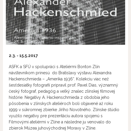
2.3. - 15.5.2017
ASFK a SFÚ v spolupráci s Ateliérmi Bonton Zlín
návštevníkom prinesú do Bratislavy výstavu Alexandra
Hackenschmieda – „Amerika 1936“. Kolekciu viac než
šesťdesiatky fotografií pripravil prof. Pavel Dias, významný
český fotograf, pedagóg a veľký znalec zlínskej filmovej
histórie. Negatívy A. Hackenschmieda z obdobia jeho
pôsobenia v zlínskych ateliéroch boli objavené až roku
1999 v súkromnej zbierke Jiřího Novotného. Zlínske štúdio
využilo negatívy pre prezentáciu autora spojenú s
Filmovými ateliérmi v Zlíne a následne ju venovalo do
zbierok Múzea juhovýchodnej Moravy v Zlíne.