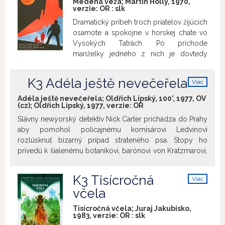
Medená veža; Martin Hollý, 1970,
verzie:
OR
:
slk
Dramatický príbeh troch priateľov žijúcich
osamote a spokojne v horskej chate vo
Vysokých Tatrách. Po príchode
manželky jedného z nich je dovtedy
neohrozené priateľstvo vystavené
ťažkým skúškam. Film uvádzame pri
K3 Adéla ještě nevečeřela
Viac
príležitosti 90. výročia narodenia herca
info
Ivana Mistríka (15.10.1935 – 8.6.1982).
Adéla ještě nevečeřela; Oldřich Lipský, 100', 1977, OV
(cz); Oldřich Lipský, 1977, verzie:
OR
Slávny newyorský detektív Nick Carter prichádza do Prahy
aby pomohol policajnému komisárovi Ledvinovi
rozlúsknuť bizarný prípad strateného psa. Stopy ho
privedú k šialenému botanikovi, barónovi von Kratzmarovi,
ktorý zosnoval diabolský plán. Podarí sa mu ho zastaviť
skôr než bude Adela večerať? Klasická česká paródia na
K3 Tisícročná
Viac
rodokapsové detektívky s hviezdnym hereckým
info
včela
obsadením od majstra českej komédie Oldřicha Lipského.
Film uvádzame pri príležitosti nedožitých 75. narodenín
Tisícročná včela; Juraj Jakubisko,
herca Michala Dočolomanského (*25. 3. 1942), ktorý vo
1983, verzie:
OR
:
slk
filme stvárnil postavu detektíva Nicka Cartera.