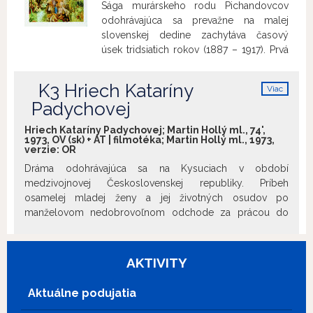
Sága murárskeho rodu Pichandovcov
odohrávajúca sa prevažne na malej
slovenskej dedine zachytáva časový
úsek tridsiatich rokov (1887 – 1917). Prvá
časť zachytáva život Martina Pichandu v
časoch rozvoja murárskeho remesla, v
K3 Hriech Kataríny
Viac
druhej časti sa do popredia dostáva jeho
info
Padychovej
syn Samo, žijúci v období vyostrujúcej sa
spoločensko-politickej krízy, ktorá
Hriech Kataríny Padychovej; Martin Hollý ml., 74',
napokon vyústila do 1. svetovej vojny.
1973, OV (sk) + AT | filmotéka; Martin Hollý ml., 1973,
verzie:
OR
Filmová adaptácia rovnomenného
románu Petra Jaroša. Film uvádzame pri
Dráma odohrávajúca sa na Kysuciach v období
príležitosti 80. narodenín spisovateľa,
medzivojnovej Československej republiky. Príbeh
scenáristu a dramaturga Petra Jaroša (*22.
osamelej mladej ženy a jej životných osudov po
1. 1940).
manželovom nedobrovoľnom odchode za prácou do
Francúzska. Filmová adaptácia poviedky Petra
Jilemnického Návrat. Film uvádzame pri príležitosti
nedožitých 90. narodenín herca Ivana Krivosudského (*1. 3.
AKTIVITY
1927), ktorý vo filme stvárnil postavu Hanuliaka
a nedožitých 75. narodenín herca Michala
Aktuálne podujatia
Dočolomanského (*25. 3. 1942), ktorý vo filme stvárnil