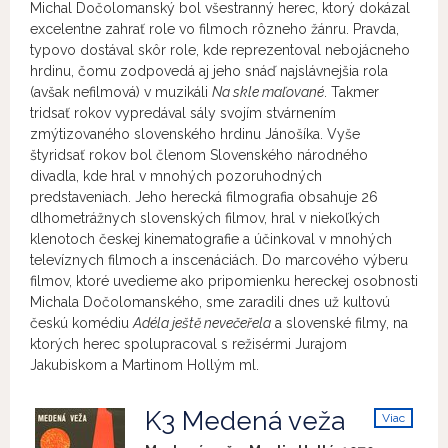
Michal Dočolomanský bol všestranný herec, ktorý dokázal
excelentne zahrať role vo filmoch rôzneho žánru. Pravda,
typovo dostával skôr role, kde reprezentoval nebojácneho
hrdinu, čomu zodpovedá aj jeho snáď najslávnejšia rola
(avšak nefilmová) v muzikáli
Na skle maľované
. Takmer
tridsať rokov vypredával sály svojím stvárnením
zmýtizovaného slovenského hrdinu Jánošíka. Vyše
štyridsať rokov bol členom Slovenského národného
divadla, kde hral v mnohých pozoruhodných
predstaveniach. Jeho herecká filmografia obsahuje 26
dlhometrážnych slovenských filmov, hral v niekoľkých
klenotoch českej kinematografie a účinkoval v mnohých
televíznych filmoch a inscenáciách. Do marcového výberu
filmov, ktoré uvedieme ako pripomienku hereckej osobnosti
Michala Dočolomanského, sme zaradili dnes už kultovú
českú komédiu
Adéla ještě nevečeřela
a slovenské filmy, na
ktorých herec spolupracoval s režisérmi Jurajom
Jakubiskom a Martinom Hollým ml.
K3 Medená veža
Viac
info