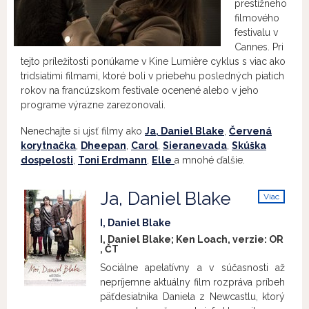
prestížneho
filmového
festivalu v
Cannes. Pri
tejto príležitosti ponúkame v Kine Lumière cyklus s viac ako
tridsiatimi filmami, ktoré boli v priebehu posledných piatich
rokov na francúzskom festivale ocenené alebo v jeho
programe výrazne zarezonovali.
Nenechajte si ujsť filmy ako
Ja, Daniel Blake
,
Červená
korytnačka
,
Dheepan
,
Carol
,
Sieranevada
,
Skúška
dospelosti
,
Toni Erdmann
,
Elle
a mnohé ďalšie.
Ja, Daniel Blake
Viac
info
I, Daniel Blake
I, Daniel Blake; Ken Loach, verzie:
OR
,
ČT
Sociálne apelatívny a v súčasnosti až
nepríjemne aktuálny film rozpráva príbeh
päťdesiatnika Daniela z Newcastlu, ktorý