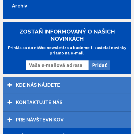
Ako dopadne „hra“, ktorú rozvinie
Archív
neprístupná šéfka firmy na vývoj
videohier, ktorú doma brutálne znásilní
neznámy páchateľ a ona to neoznámi…?
(Zdroj: Art Film Fest 2017)
Zobraziť viac
ZOSTAŇ INFORMOVANÝ O NAŠICH
NOVINKÁCH
Prihlás sa do nášho newslettra a budeme ti zasielať novinky
priamo na e-mail.
KDE NÁS NÁJDETE
KONTAKTUJTE NÁS
PRE NÁVŠTEVNÍKOV