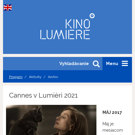
Vyhľadávanie
Menu
Program
Aktivity
Archív
Cannes v Lumièri 2021
MÁJ 2017
Máj je
mesiacom