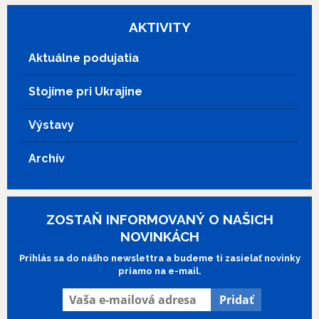
Evu Kamenickú, ktorá sa rozhodne spolu
s dcérou opustiť sebeckého manžela a
AKTIVITY
začať nový život. Uvádzame pri
príležitosti ocenenia Božidary
Aktuálne podujatia
Turzonovovej za výnimočný prínos
slovenskej audiovizuálnej kultúry na
Stojíme pri Ukrajine
Slnku v sieti 2024.
Výstavy
Archív
ZOSTAŇ INFORMOVANÝ O NAŠICH
NOVINKÁCH
Prihlás sa do nášho newslettra a budeme ti zasielať novinky
priamo na e-mail.