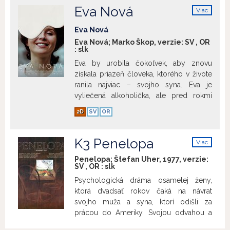
Zvláštnu cenu poroty. Film uvádzame pri
lesným požiarom mu neprinesie dôveru
Eva Nová
Viac
príležitosti 100. výročia narodenia
ani miesto medzi ľuďmi. Filmová
info
režiséra Vojtěcha Jasného (30.11.1925 –
adaptácia rovnomennej novely
Eva Nová
16.11.2019).
Zobraziť viac
Dobroslava Chrobáka.
Zobraziť viac
Eva Nová; Marko Škop, verzie:
SV
,
OR
:
slk
Eva by urobila čokoľvek, aby znovu
získala priazeň človeka, ktorého v živote
ranila najviac – svojho syna. Eva je
vyliečená alkoholička, ale pred rokmi
bola známou herečkou. Film uvádzame
2D
SV
OR
pri príležitosti 75. narodenín herečky
Emílie Vášáryovej (*18. 5. 1942), ktorá vo
filme stvárnila Evu Novú.
Zobraziť viac
K3 Penelopa
Viac
info
Penelopa; Štefan Uher, 1977, verzie:
SV
,
OR
:
slk
Psychologická dráma osamelej ženy,
ktorá dvadsať rokov čaká na návrat
svojho muža a syna, ktorí odišli za
prácou do Ameriky. Svojou odvahou a
vierou zapôsobí na mladú reštaurátorku