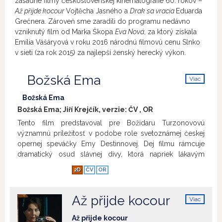
zásadné filmy československej kinematografie 60. rokov –
Až přijde kocour
Vojtěcha Jasného a
Drak sa vracia
Eduarda
Grečnera. Zároveň sme zaradili do programu nedávno
vzniknutý film od Marka Škopa
Eva Nová
, za ktorý získala
Emília Vášáryová v roku 2016 národnú filmovú cenu Slnko
v sieti (za rok 2015) za najlepší ženský herecký výkon.
Božská Ema
Viac
info
Božská Ema
Božská Ema; Jiří Krejčík, verzie:
ČV
,
OR
Tento film predstavoval pre Božidaru Turzonovovú
významnú príležitosť v podobe role svetoznámej českej
opernej speváčky Emy Destinnovej. Dej filmu rámcuje
dramatický osud slávnej divy, ktorá napriek lákavým
pracovným ponukám nezostáva v Amerike, ale v roku
2D
ČV
OR
1916 sa rozhoduje vrátiť na leto do rodných Čiech.
Prichádza tak do Európy počas prvej svetovej vojny
pričom je vo svojej vlasti zadržaná policajnými orgánmi.
Až přijde kocour
Viac
S hrdosťou odoláva mašinérii, s ktorou sa stretáva, avšak
info
tieto udalosti majú pre ňu tragické následky.
Zobraziť viac
Až přijde kocour