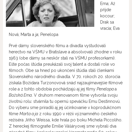
Ema; Až
přijde
kocour;
Drak sa
vracia; Eva
Nová; Marta a ja; Penelopa
Prvé dámy slovenského filmu a divadla vyštudovali
herectvo na VŠMU v Bratislave a absolvovali zhodne v roku
1963 (obe dámy sa neskôr stali na VŠMU profesorkami).
Ešte počas štúdia preukázali svoj talent a dostali role vo
filmoch. Obe sa hneď po ukončení štúdia stali členkami
Slovenského národného divadla. V 70. rokoch 20. storočia
získala Božidara Turzonovová snáď najzaujímavejšie filmové
role a z tohto obdobia pochádzajú aj jej filmy
Penelopa
a
Božská Ema
. V druhom menovanom filme vytvorila svoju
životnú rolu: stvárnila tu opernú speváčku Emu Destinnovú.
Do výberu sme priradili aj jej účinkovanie v koprodukčnom
filme
Marta a ja
z roku 1990 v réžii významného českého
režiséra Jiřího Weissa, kde hrala po boku Michela Piccoliho.
Z hereckej filmografie Emílie Vášáryovej sme vybrali dva