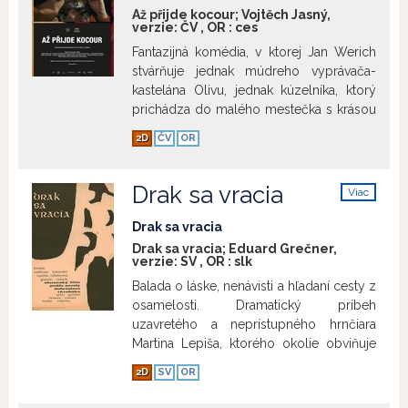
Až přijde kocour; Vojtěch Jasný,
verzie:
ČV
,
OR
:
ces
Fantazijná komédia, v ktorej Jan Werich
stvárňuje jednak múdreho vyprávača-
kastelána Olivu, jednak kúzelníka, ktorý
prichádza do malého mestečka s krásou
artistkou Dianou a kúzelným kocúrom.
2D
ČV
OR
Ten po zložení slnečných okuliarov
odhaľuje skutočné charaktery dospelých.
Klamári sa vyfarbia do fialova, neverníci
Drak sa vracia
Viac
zožltnú, zlodeji sa sfarbia šedo a
info
zamilovaní sčervenajú... Miestni mocní –
Drak sa vracia
úlisný riaditeľ školy, ťapnutý školník a
Drak sa vracia; Eduard Grečner,
verzie:
SV
,
OR
:
slk
zlodejský vedúci reštaurácie – v obavách
zo straty svojich postov kocúra ukradnú.
Balada o láske, nenávisti a hľadaní cesty z
Žiaci učiteľa Roberta sa však vzbúria a na
osamelosti. Dramatický príbeh
protest utečú zo svojich domovov.
uzavretého a neprístupného hrnčiara
Nestarnúci titul dodnes okúzľuje
Martina Lepiša, ktorého okolie obviňuje
nádhernými exteriérmi mesta Telč a
zo skutkov, ktorých sa nikdy nedopustil.
2D
SV
OR
experimentami s farebným materiálom.
Po rokoch sa vracia, ale ani jeho statočná
Film získal v roku 1963 na MFF v Cannes
záchrana majetku dedinčanov pred