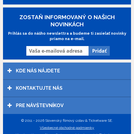
Rudolf Urc 1983 (17´) Dokumentárny film
o spolupráci českého maliara Mikuláša
Aleša so slovenským humoristickým
ZOSTAŇ INFORMOVANÝ O NAŠICH
časopisom Černokňažník na konci
NOVINKÁCH
minulého storočia.
Mesto na Dunaji
,
Prihlás sa do nášho newslettra a budeme ti zasielať novinky
Rudolf Urc 1985 (7´) Animovaná filmová
priamo na e-mail.
esej na hudbu Mariána Vargu o meste,
ktoré mám rád.
Gen.sk: Rudolf Urc
,
Martin Šulík 2011 (14´) Dramaturg,
scenárista, režisér a pedagóg prof.
Rudolf Urc pohľadom Martina Šulíka.
KDE NÁS NÁJDETE
KONTAKTUJTE NÁS
PRE NÁVŠTEVNÍKOV
© 2011 - 2026 Slovenský filmový ústav & Ticketware SE.
Všeobecné obchodné podmienky