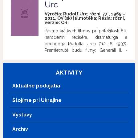
info
Urc
Výročia: Rudolf Urc; rôzni, 77´, 1969 –
2011, OV (sk) | filmotéka; Réžia: rôzni,
verzie:
OR
Pásmo krátkych filmov pri príležitosti 80.
narodenín režiséra, dramaturga a
pedagóga Rudolfa Urca (*12. 6. 1937).
Premietnuté budú filmy: Generáli II. -
Pokračujte v horách, Chcel by som byť
ceruzkou, 90 listov, Mesto na Dunaji,
Gen.sk: Rudolf Urc.
Generáli II. -
AKTIVITY
Pokračujte v horách
, Rudolf Urc, Dušan
Kulíšek 1969 (20´) Dokumentárny film o
Aktuálne podujatia
tragickom konci generálov Slovenského
národného povstania, Rudolfa Viesta a
Stojíme pri Ukrajine
Jána Goliana.
Chcel by som byť
ceruzkou
, Rudolf Urc, Marek Urban 2011
Výstavy
(14´) Siedmy diel z televízneho cyklu
dokumentárnych filmov Čarovný svet
animovaného filmu – o Viktorovi
Archív
Kubalovi.
90 listov
, Vlastimil Herold,