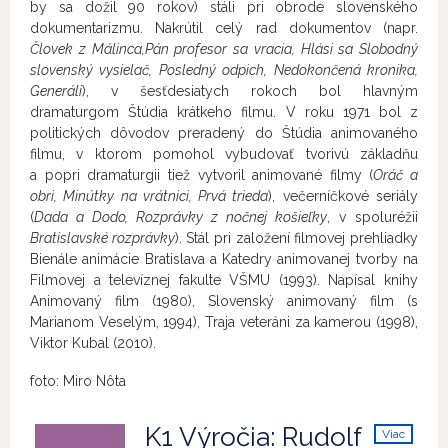
by sa dožil 90 rokov) stáli pri obrode slovenského
dokumentarizmu. Nakrútil celý rad dokumentov (napr.
Človek z Málinca,
Pán profesor sa vracia, Hlási sa Slobodný
slovenský vysielač, Posledný odpich, Nedokončená kronika,
Generáli
), v šesťdesiatych rokoch bol hlavným
dramaturgom Štúdia krátkeho filmu. V roku 1971 bol z
politických dôvodov preradený do Štúdia animovaného
filmu, v ktorom pomohol vybudovať tvorivú základňu
a popri dramaturgii tiež vytvoril animované filmy (
Oráč a
obri, Minútky na vrátnici, Prvá trieda
), večerníčkové seriály
(
Dada a Dodo, Rozprávky z nočnej košieľky
, v spoluréžii
Bratislavské rozprávky
). Stál pri založení filmovej prehliadky
Bienále animácie Bratislava a Katedry animovanej tvorby na
Filmovej a televíznej fakulte VŠMU (1993). Napísal knihy
Animovaný film (1980), Slovenský animovaný film (s
Marianom Veselým, 1994), Traja veteráni za kamerou (1998),
Viktor Kubal (2010).
foto: Miro Nôta
K1 Výročia: Rudolf
Viac