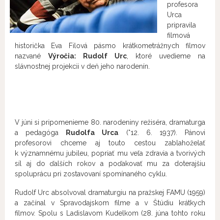
profesora
Urca
pripravila
filmová
historička Eva Filová pásmo krátkometrážnych filmov
nazvané
Výročia: Rudolf Urc
, ktoré uvedieme na
slávnostnej projekcii v deň jeho narodenín.
V júni si pripomenieme 80. narodeniny režiséra, dramaturga
a pedagóga
Rudolfa Urca
(*12. 6. 1937). Pánovi
profesorovi chceme aj touto cestou zablahoželať
k významnému jubileu, popriať mu veľa zdravia a tvorivých
síl aj do ďalších rokov a poďakovať mu za doterajšiu
spoluprácu pri zostavovaní spomínaného cyklu.
Rudolf Urc absolvoval dramaturgiu na pražskej FAMU (1959)
a začínal v Spravodajskom filme a v Štúdiu krátkych
filmov. Spolu s Ladislavom Kudelkom (28. júna tohto roku