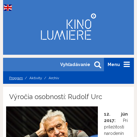
Vyhľadávanie
Menu
Program
Aktivity
Archív
Výročia osobností: Rudolf Urc
12. jún
2017:
Pri
príležitosti
narodenín