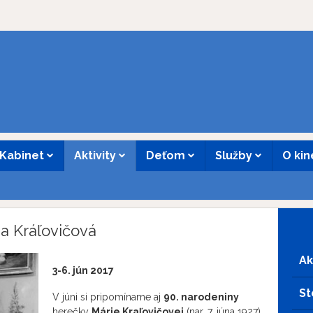
Kabinet
Aktivity
Deťom
Služby
O ki
ia Kráľovičová
Ak
3-6. jún 2017
St
V júni si pripomíname aj
90. narodeniny
herečky
Márie Kraľovičovej
(nar. 7. júna 1927)