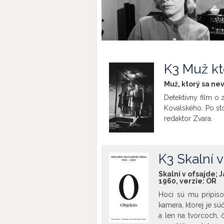
K3 Muž kto
Muž, ktorý sa nev
Detektívny film o 
Kovalského. Po st
redaktor Zvara.
K3 Skalní v
Skalní v ofsajde; J
1960, verzie:
OR
Hoci sú mu pripiso
kamera, ktorej je sú
a len na tvorcoch, 