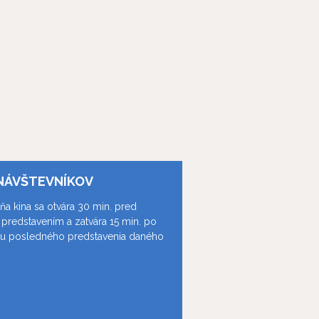
NÁVŠTEVNÍKOV
ňa kina sa otvára 30 min. pred
predstavením a zatvára 15 min. po
ku posledného predstavenia daného