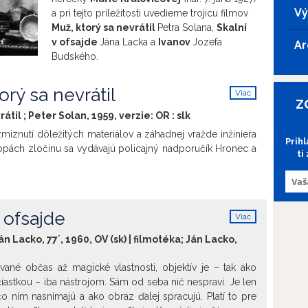
Vý
a pri tejto príležitosti uvedieme trojicu filmov
Muž, ktorý sa nevrátil
Petra Solana,
Skalní
v ofsajde
Jána Lacka a
Ivanov
Jozefa
Ar
Budského.
rý sa nevrátil
Viac
Z
info
rátil ; Peter Solan, 1959, verzie:
OR
:
slk
zmiznutí dôležitých materiálov a záhadnej vražde inžiniera
Prih
opách zločinu sa vydávajú policajný nadporučík Hronec a
ti
 ofsajde
Viac
info
án Lacko, 77´, 1960, OV (sk) | filmotéka; Ján Lacko,
vané občas až magické vlastnosti, objektív je – tak ako
čiastkou – iba nástrojom. Sám od seba nič nespraví. Je len
čo ním nasnímajú a ako obraz ďalej spracujú. Platí to pre