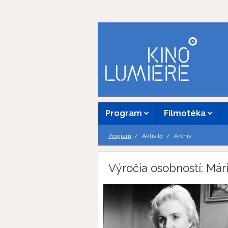
Program
Filmotéka
Program
Aktivity
Archív
Výročia osobností: Már