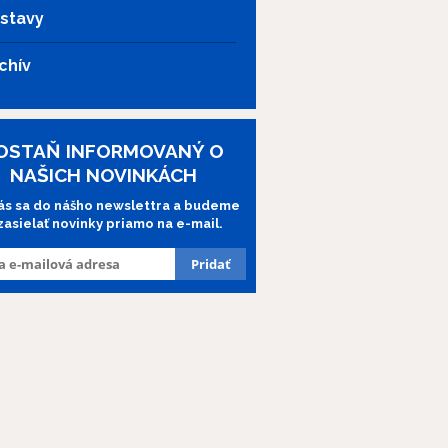
stavy
chív
OSTAŇ INFORMOVANÝ O
NAŠICH NOVINKÁCH
lás sa do nášho newslettra a budeme
 zasielať novinky priamo na e-mail.