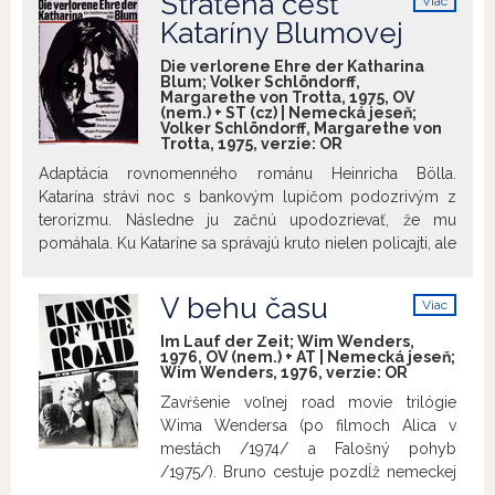
Stratená česť
Viac
ktorým vadí vysoký vekový rozdiel
info
„PAPAS KINO IST TOT!“
„Fotrovské kino
Kataríny Blumovej
manželov a rovnako to, že Ali je
je mŕtve! “ – to je výkrik
cudzincom, ale predovšetkým ich
Die verlorene Ehre der Katharina
Oberhausenského manifestu, ku ktorému
spoločné šťastie. Režisér tak vytvára
Blum; Volker Schlöndorff,
sa v roku 1962 hlási skupina mladých
Margarethe von Trotta, 1975, OV
veľmi precíznu kritiku západnej
(nem.) + ST (cz) | Nemecká jeseň;
filmárov a obracia sa ním ku generácii
spoločnosti.
Volker Schlöndorff, Margarethe von
svojich starých otcov (nemecký
Trotta, 1975, verzie:
OR
expresionizmus). V druhej polovici
Adaptácia rovnomenného románu Heinricha Bölla.
dekády a začiatkom 70. rokov potom v
Katarína strávi noc s bankovým lupičom podozrivým z
dlhometrážnom filme debutuje
terorizmu. Následne ju začnú upodozrievať, že mu
mimoriadne silná generácia tvorcov
pomáhala. Ku Kataríne sa správajú kruto nielen policajti, ale
narodených v rokoch 1939 – 1945. Jej
aj bulvárni novinári a zástupcovia médií. Film sa nezaoberá
hlavnými predstaviteľmi sú Volker
len otázkou Kataríninej (ne)viny, ale aj rolou a počínaním
Schlöndorff, Werner Herzog, Rainer
V behu času
Viac
zástupcov médií pri dramatických udalostiach v nemeckej
Werner Fassbinder a Wim Wenders.
info
spoločnosti v 70. rokoch 20. storočia. V spoločnosti sa
Im Lauf der Zeit; Wim Wenders,
Medzinárodné uznanie fenoménu
1976, OV (nem.) + AT | Nemecká jeseň;
čoraz viac vyhrocovala už tak napätá atmosféra a obeťami
nového nemeckého filmu je korunované
Wim Wenders, 1976, verzie:
OR
tohto vývoja sa mohli stať aj nezainteresovaní a nevinní
udelením Zlatej palmy a Oscara pre
Zavŕšenie voľnej road movie trilógie
ľudia.
najlepší cudzojazyčný film
Wima Wendersa (po filmoch Alica v
Schlöndorffovmu Plechovému bubienku
mestách /1974/ a Falošný pohyb
z roku 1979. Filmový kabinet
/1975/). Bruno cestuje pozdĺž nemeckej
organizujeme v spolupráci s
Goetheho