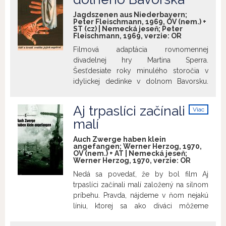
ktorý bol po 2. svetovej vojne uvedený
svojím životom... Hlavnú postavu stvárnil
na medzinárodnom filmovom festivale v
Jagdszenen aus Niederbayern;
vo filme enfant terrible nového
Cannes. Film tam získal cenu FIPRESCI.
Peter Fleischmann, 1969, OV (nem.) +
ST (cz) | Nemecká jeseň; Peter
nemeckého filmu – herec, režisér,
Fleischmann, 1969, verzie:
OR
scenárista Rainer Werner Fassbinder. Vo
Filmová adaptácia rovnomennej
filme sa objavila aj herečka a režisérka
divadelnej hry Martina Sperra.
Margarethe von Trotta, ktorá bola v
Šesťdesiate roky minulého storočia v
rokoch 1971 – 1991 manželkou Volkera
idylickej dedinke v dolnom Bavorsku.
Schlöndorffa. Fassbinder aj von Trotta
Mladý Abram je šikovný automechanik a
tiež výrazne prispeli k rozmachu
hoci sa v dedine jeho šikovné ruky zídu
nemeckej kinematografie v období
Aj trpaslíci začínali
Viac
ako soľ, má vážny problém – dedinčania
nového nemeckého filmu.
info
malí
ho upodozrievajú z homosexuálnej
orientácie. V tomto uzavretom
Auch Zwerge haben klein
mikrokozme má každý jasne definovanú
angefangen; Werner Herzog, 1970,
OV (nem.) + AT | Nemecká jeseň;
svoju úlohu. Ten, kto sa z nej vychýli, tu
Werner Herzog, 1970, verzie:
OR
nie je viac vítaný.
Nedá sa povedať, že by bol film Aj
trpaslíci začínali malí založený na silnom
príbehu. Pravda, nájdeme v ňom nejakú
líniu, ktorej sa ako diváci môžeme
zachytiť (vzbura „chovancov“ inštitúcie),