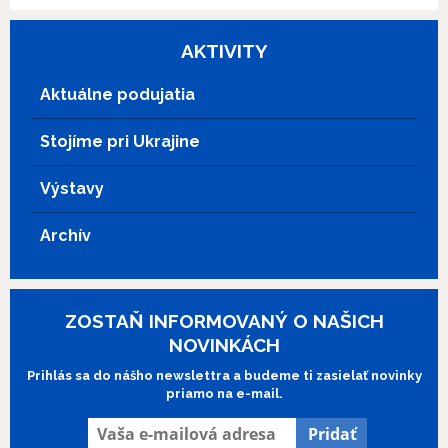
vnútornej hranice a v chátrajúcich kinách
inštitútom
. Fotografie k filmu poskytol
opravuje pokazené premietačky. Robert
© Werner Herzog Film
.
uteká pred svojou minulosťou a so
AKTIVITY
svojím autom si to namieri rovno do
rieky. Keď ho Bruno vyloví, zoberie ho na
Aktuálne podujatia
cestu so sebou... Film je venovaný
Fritzovi Langovi.
Stojíme pri Ukrajine
Výstavy
Archív
ZOSTAŇ INFORMOVANÝ O NAŠICH
NOVINKÁCH
Prihlás sa do nášho newslettra a budeme ti zasielať novinky
priamo na e-mail.