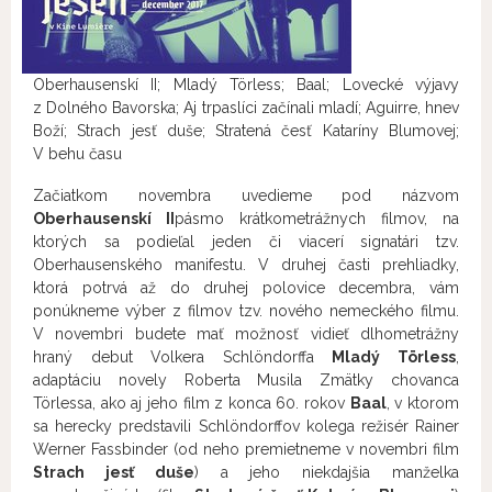
Oberhausenskí II; Mladý Törless; Baal; Lovecké výjavy
z Dolného Bavorska; Aj trpaslíci začínali mladí; Aguirre, hnev
Boží; Strach jesť duše; Stratená česť Kataríny Blumovej;
V behu času
Začiatkom novembra uvedieme pod názvom
Oberhausenskí II
pásmo krátkometrážnych filmov, na
ktorých sa podieľal jeden či viacerí signatári tzv.
Oberhausenského manifestu. V druhej časti prehliadky,
ktorá potrvá až do druhej polovice decembra, vám
ponúkneme výber z filmov tzv. nového nemeckého filmu.
V novembri budete mať možnosť vidieť dlhometrážny
hraný debut Volkera Schlöndorffa
Mladý Törless
,
adaptáciu novely Roberta Musila Zmätky chovanca
Törlessa, ako aj jeho film z konca 60. rokov
Baal
, v ktorom
sa herecky predstavili Schlöndorffov kolega režisér Rainer
Werner Fassbinder (od neho premietneme v novembri film
Strach jesť duše
) a jeho niekdajšia manželka