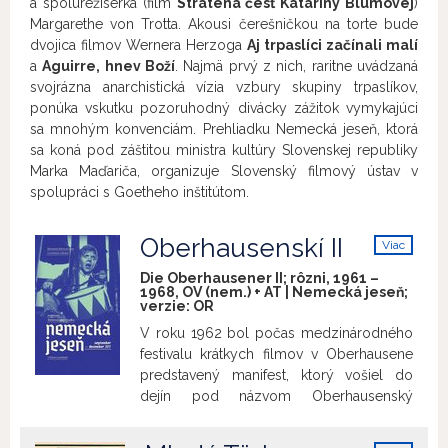
a spolurežisérka (film
Stratená česť Kataríny Blumovej
)
Margarethe von Trotta. Akousi čerešničkou na torte bude
dvojica filmov Wernera Herzoga
Aj trpaslíci začínali malí
a
Aguirre, hnev Boží
. Najmä prvý z nich, raritne uvádzaná
svojrázna anarchistická vízia vzbury skupiny trpaslíkov,
ponúka vskutku pozoruhodný divácky zážitok vymykajúci
sa mnohým konvenciám. Prehliadku Nemecká jeseň, ktorá
sa koná pod záštitou ministra kultúry Slovenskej republiky
Marka Maďariča, organizuje Slovenský filmový ústav v
spolupráci s Goetheho inštitútom.
Oberhausenskí II
Viac
info
Die Oberhausener II; rôzni, 1961 –
1968, OV (nem.) + AT | Nemecká jeseň;
verzie:
OR
V roku 1962 bol počas medzinárodného
festivalu krátkych filmov v Oberhausene
predstavený manifest, ktorý vošiel do
dejín pod názvom Oberhausenský
manifest. Mladí filmoví tvorcovia, ktorí
realizovali v tej dobe krátkometrážne