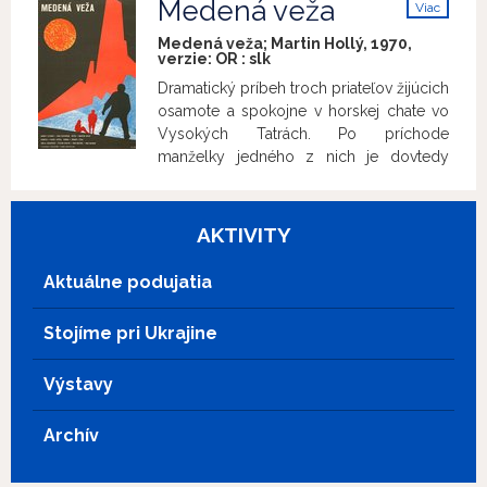
Medená veža
Viac
(*26. 8. 1948), ktorá vo filme stvárnila
Legiobanke. Vacátkovi podriadený,
info
postavu Markety.
detektívi Bouše a Brůžek, sa vydajú
Medená veža; Martin Hollý, 1970,
verzie:
OR
:
slk
navštíviť Toufarovu milenku Annu Kulatú,
prezívanú v podsvetí Paraplíčko.
Dramatický príbeh troch priateľov žijúcich
Hlavným podozrivým z vraždy sa stáva
osamote a spokojne v horskej chate vo
Pěnička, s ktorým predtým žila, než ho
Vysokých Tatrách. Po príchode
zavreli na tri roky do väzenia. Pěnička má
manželky jedného z nich je dovtedy
alibi a vyzerá, že „seká dobrotu“...
neohrozené priateľstvo vystavené
ťažkým skúškam. Film uvádzame pri
príležitosti 90. výročia narodenia herca
AKTIVITY
Ivana Mistríka (15.10.1935 – 8.6.1982).
Aktuálne podujatia
Stojíme pri Ukrajine
Výstavy
Archív