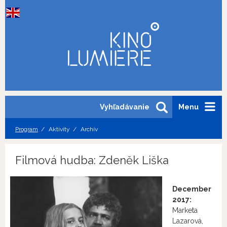
Vyhľadávanie
Menu
Program
Aktivity
Archív
Filmová hudba: Zdeněk Liška
December
2017:
Marketa
Lazarová,