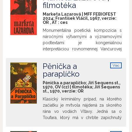
info
filmotéka
Marketa Lazarová | MFF FEBIOFEST
2024; František Vláčil, 1967, verzie:
OR
,
AT
:
ces
Monumentálna poetická kompozícia s
náročnými výtvarnými a významovými
podtextami je kongeniálnou
interpretáciou rovnomennej Vančurovej
predlohy. V čase lúpežných rytierov,
prepadávajúcich pocestných na
Pěnička a
Viac
kráľovských cestách, stredovekého
info
paraplíčko
násilia a krutosti, boja s vierou v
pohanských bohov, krvavej pomsty a
Pěnička a paraplíčko; Jiří Sequens st.,
vášní, keď ľudský život mal len nepatrnú
1970, OV (cz) | filmotéka; Jiří Sequens
st., 1970, verzie:
OR
cenu, sa Marketa z lúpežníckeho rodu
Lazara z Obořišťa zriekne pre svoju lásku
Klasický kriminálny prípad, na ktorého
k Mikolášovi, synovi Kozlíka z Roháčku
začiatku je mŕtvola nájdená za skorého
(ktorého lúpežnícky rod je s Lazarovým v
rána vo vodách Vltavy. Jedná sa o
roztržke), lásky k Bohu, ktorému bola
Toufara, ktorý má v chrbte zapichnutý
zasľúbená. Film uvádzame pri príležitosti
nôž a bol podozrievaný šéfom
70. narodenín herečky Magdy Vášáryovej
kriminálky Vacátkom z lúpeže v