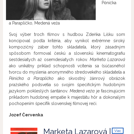
Pěnička
a Paraplíčko, Medená veža
Svoj výber troch filmov s hudbou Zdeňka Lišku som
koncipoval podľa kritéria, aby vynikol extrémne široký
kompozičný záber tohto skladateľa, ktorý zásadným
spôsobom formoval českú a slovenskú kinematografiu
šesťdesiatych až osemdesiatych rokov.
Marketa Lazarová
ako unikátny príklad schopnosti vcítenia sa (súčasného)
tvorcu do myslenia anonymného stredovekého skladateľa a
Pěnička a Paraplíčko
ako skvostný žánrový obrázok
pražského podsvetia so svojim špecifickým hudobným
jazykom pokleslých šantánov.
Medená veža
je fascinujúcim
príkladom hudobnej empatie k majestátu hôr a dokonalým
pochopením špecifík slovenskej filmovej reči.
Jozef Červenka
Marketa Lazarová |
Viac