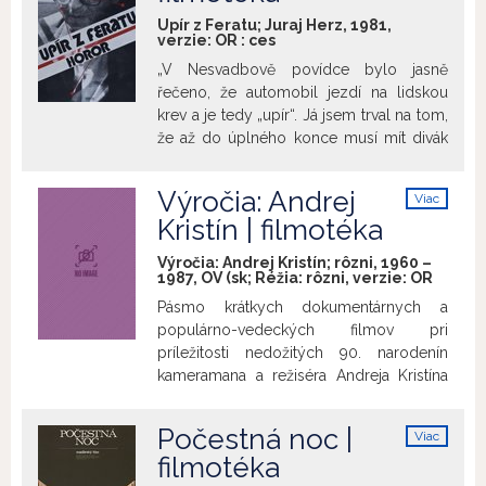
samovraždu, no s pomocou pôvabnej
Upír z Feratu; Juraj Herz, 1981,
ilegálnej spojky Viktórie sa mu svoj
verzie:
OR
:
ces
handicap podarí prekonať. Sila
„V Nesvadbově povídce bylo jasně
tragikomickej výpovede je v tom, že
řečeno, že automobil jezdí na lidskou
kladie vedľa seba zdanlivo
krev a je tedy „upír“. Já jsem trval na tom,
nesúmerateľné: vojnový heroizmus a
že až do úplného konce musí mít divák
banálne súkromné problémy, poetický
ještě další, realistické vysvětlení. To, že je
pohľad na lásku a obscénnosť,
auto výkonné, protože jezdí na krev,
Výročia: Andrej
psychologický príbeh a anekdotické
Viac
kterou saje od svých řidičů, mohla být
info
príhody, štylizované fraškovitými
Kristín | filmotéka
pravda, ale nemusela.“ Juraj Herz
výstupmi. Ucelená mozaika týchto
Výročia: Andrej Kristín; rôzni, 1960 –
dojmov vytvára poetiku filmu,
1987, OV (sk; Réžia: rôzni, verzie:
OR
poznamenanú uchvacujúcou
Pásmo krátkych dokumentárnych a
fotogenickou krásou.
populárno-vedeckých filmov pri
príležitosti nedožitých 90. narodenín
kameramana a režiséra Andreja Kristína
(13. 2. 1928 – 4. 9. 2008). Premietnuté
budú filmy:
Deň na vodách Latorice
,
Počestná noc |
Viac
Andrej Kristín 1960 (7´) Dokumentárny
info
filmotéka
film o prírode okolo východoslovenskej