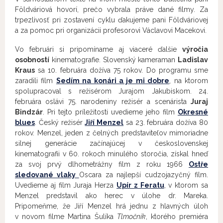
Földváriová hovorí, prečo vybrala práve dané filmy. Za
trpezlivosť pri zostavení cyklu ďakujeme pani Földváriovej
a za pomoc pri organizácii profesorovi Václavovi Macekovi.
Vo februári si pripomíname aj viaceré ďalšie
výročia
osobností
kinematografie. Slovenský kameraman
Ladislav
Kraus
sa 10. februára dožíva 75 rokov. Do programu sme
zaradili film
Sedím na konári a je mi dobre
, na ktorom
spolupracoval s režisérom Jurajom Jakubiskom. 24.
februára oslávi 75. narodeniny režisér a scenárista
Juraj
Bindzár
. Pri tejto príležitosti uvedieme jeho film
Okresné
blues
. Český režisér
Jiří Menzel
sa 23. februára dožíva 80
rokov. Menzel, jeden z čelných predstaviteľov mimoriadne
silnej generácie začínajúcej v československej
kinematografii v 60. rokoch minulého storočia, získal hneď
za svoj prvý dlhometrážny film z roku 1966
Ostře
sledované vlaky
Oscara za najlepší cudzojazyčný film.
Uvedieme aj film Juraja Herza
Upír z Feratu
, v ktorom sa
Menzel predstavil ako herec v úlohe dr. Mareka.
Pripomeňme, že Jiří Menzel hrá jednu z hlavných úloh
v novom filme Martina Šulíka
Tlmočník
, ktorého premiéra