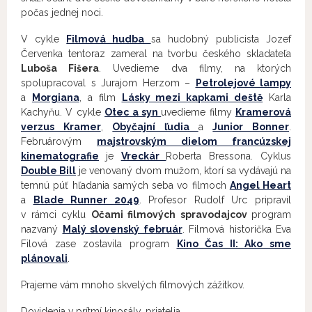
počas jednej noci.
V cykle
Filmová hudba
sa hudobný publicista Jozef
Červenka tentoraz zameral na tvorbu českého skladateľa
Luboša Fišera
. Uvedieme dva filmy, na ktorých
spolupracoval s Jurajom Herzom –
Petrolejové lampy
a
Morgiana
, a film
Lásky mezi kapkami deště
Karla
Kachyňu. V cykle
Otec a syn
uvedieme filmy
Kramerová
verzus Kramer
,
Obyčajní ľudia
a
Junior Bonner
.
Februárovým
majstrovským dielom francúzskej
kinematografie
je
Vreckár
Roberta Bressona. Cyklus
Double Bill
je venovaný dvom mužom, ktorí sa vydávajú na
temnú púť hľadania samých seba vo filmoch
Angel Heart
a
Blade Runner 2049
. Profesor Rudolf Urc pripravil
v rámci cyklu
Očami filmových spravodajcov
program
nazvaný
Malý slovenský február
. Filmová historička Eva
Filová zase zostavila program
Kino Čas II: Ako sme
plánovali
.
Prajeme vám mnoho skvelých filmových zážitkov.
Dovidenia v prítmí kinosály, priatelia.