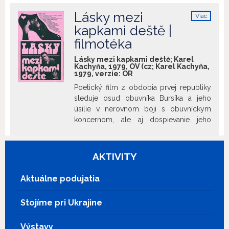
vystihuje popri mizanscéne plnej
Lásky mezi
Viac
symbolov tiež kostýmy Ireny Greifovej.
info
kapkami deště |
Primárne je ale ich odlišnosť zjavná
filmotéka
z odtieňovaného hereckého prejavu
Janžurovej. K dusivej atmosfére temne
Lásky mezi kapkami deště; Karel
rozprávkového filmu prispieva sugestívna
Kachyňa, 1979, OV (cz; Karel Kachyňa,
orchestrálna hudba Luboša Fišera a
1979, verzie:
OR
expresionistická kamera Jaroslava
Poetický film z obdobia prvej republiky
Kučeru. Film uvádzame pri príležitosti 90.
sleduje osud obuvníka Bursíka a jeho
výročia narodenia hudobného skladateľa
úsilie v nerovnom boji s obuvníckym
Luboša Fišera (30.9.1935 – 22.6.1999).
koncernom, ale aj dospievanie jeho
dvoch, povahovo rozdielnych, synov. Ich
prvé milostné vzplanutia, hľadanie si
miesta v živote poznamenanom
AKTIVITY
sociálnou neistotou 30. rokov minulého
storočia a neskôr aj okupáciou.
Aktuálne podujatia
Stojíme pri Ukrajine
Výstavy