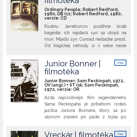
filmotéka
Billymu sa zas od otca nedostáva
dostatočné množstvo pozornosti a lásky,
Ordinary People; Robert Redford,
na ktoré bol u matky zvyknutý a ktoré mu
1980, DB (cz; Robert Redford, 1980,
verzie:
ČD
teraz tak veľmi chýbajú. Obaja si musia k
sebe nájsť cestu.
Rodinu Jarretovcov postihne krutá
tragédia: ich najstarší syn sa utopil na
mori. Mladší syn Conrad nešťastie prežil.
Od tragickej nehody si v sebe nesie
ohromný pocit viny, ktorá ho zožiera.
Pokúsi sa o samovraždu. Po
Junior Bonner |
Viac
niekoľkomesačnom pobyte v
info
filmotéka
psychiatrickej liečebni sa vracia domov.
U matky nenachádza pochopenie ani
Junior Bonner; Sam Peckinpah, 1972,
pomoc. Otec mu chce pomôcť, no nie je
OV (angl.) + ST (sk; Sam Peckinpah,
1972, verzie:
OR
schopný vyjadriť svoje pocity ani s ním
hlbšie komunikovať. Jediným kto mu
Azda najosobnejší film legendárneho
dokáže pomôcť je psychiater. Je to však
Sama Peckinpaha je príbehom rodeo
práve otcovská láska a porozumenie,
jazdca Juniora Bonnera, ktorý sa po
ktoré ho ešte môžu zachrániť.
vážnom zranení pri páde z býka po
dlhom čase vracia domov k rodine.
Rodný dom nájde opustený a otca v
Vreckár | filmotéka
Viac
nemocnici. Zisťuje, že jeho rodina spolu