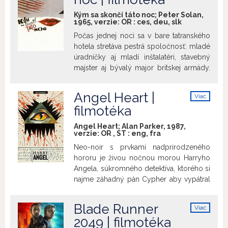
obdivovateľov. Tam sa s ňou dá do reči
Kým sa skončí táto noc; Peter Solan,
paní Babcocková, ktorá jej nadšene
1965, verzie:
OR
:
ces
,
deu
,
slk
rozpráva, ako sa spolu už kedysi stretli,
Počas jednej noci sa v bare tatranského
keď bola ešte dieťaťom... a dajú si drink.
hotela stretáva pestrá spoločnosť: mladé
Onedlho je paní Babcocková nájdená
úradníčky aj mladí inštalatéri, stavebný
mŕtva. Vyšetrovaním prípadu je poverený
majster aj bývalý major britskej armády.
inšpektor Craddock, synovec slečny
Film režiséra Petra Solana a scenáristu
Marplové, veľmi zvedavej starej dámy,
Tibora Vichtu vznikal na tú dobu
Angel Heart |
ktorá s obľubou lúšti záhady a zločiny.
Viac
unikátnym spôsobom. Nemal pevný
info
Pri vyšetrovaní sa zistí, že smrť nastala po
filmotéka
scenár a nakrúcal sa viacerými kamerami
otrave nápojom... Film uvádzame pri
na kontaktný zvuk. Svoje prvé väčšie
Angel Heart; Alan Parker, 1987,
príležitosti 100. výročia narodenia herca
úlohy tu stvárnili vtedy čerství absolventi
verzie:
OR
,
ST
:
eng
,
fra
Tonyho Curtisa (3.6.1925 – 29.9.2010).
a neskoršie herecké legendy Marián
Neo-noir s prvkami nadprirodzeného
Labuda a Stano Dančiak. Film zaujal aj v
hororu je živou nočnou morou Harryho
zahraničí – získal Čestný diplom na
Angela, súkromného detektíva, ktorého si
festivale v Locarne.
najme záhadný pán Cypher aby vypátral
nezvestnú osobu. Prostredie americkej
Louisiany, kde vlhko, dusná atmosféra,
Blade Runner
Viac
telesnosť, sexualita a ritualistické
info
2049 | filmotéka
náboženstvá spolu vytvárajú lepkavý,