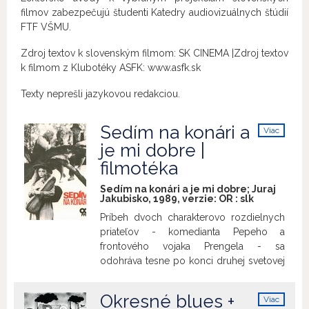
filmov zabezpečujú študenti Katedry audiovizuálnych štúdií
FTF VŠMU.
Zdroj textov k slovenským filmom: SK CINEMA |Zdroj textov
k filmom z Klubotéky ASFK: www.asfk.sk
Texty neprešli jazykovou redakciou.
Sedím na konári a
Viac
info
je mi dobre |
filmotéka
Sedím na konári a je mi dobre; Juraj
Jakubisko, 1989, verzie:
OR
:
slk
Príbeh dvoch charakterovo rozdielnych
priateľov - komedianta Pepeho a
frontového vojaka Prengela - sa
odohráva tesne po konci druhej svetovej
vojny. Spoločne nájdené zlato ich
postupne premení v nerozlučnú dvojicu.
Okresné blues +
Viac
Do ich osudu vstupuje židovské dievča