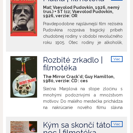
info
pozície Demokratickej strany, pouličných
Mať; Vsevolod Pudovkin, 1926, nemý
(rus.) + ST (cz; Vsevolod Pudovkin,
demonštrácií organizovaných
1926, verzie:
OR
komunistami, intríg okolo takzvaného
Pravdepodobne najslávnejší film režiséra
„ľudáckeho podzemia“, perfídnej
Pudovkina rozpráva tragický príbeh
Husákovej hry v Zbore povereníkov. To
chudobnej rodiny v období revolučného
všetko bol malý slovenský vklad k
roku 1905. Otec rodiny je alkoholik,
udalostiam, ktoré doboví propagandisti
kolaboruje s cárskym režimom. Syn
eufemisticky označili ako „februárové
Pavel Vlasov je naopak zapálený
víťazstvo pracujúceho ľudu“. A potom
Rozbité zrkadlo |
Viac
revolucionár a aktívny účastník
nasledovali súdy a rozsudky. „Posledná
info
filmotéka
generálneho štrajku. Počas štrajku je
bitka vzplála...“ Uvedené budú vydania
zabitý Pavlov otec a Pavol je pred očami
Týždňa vo filme č. 23/1946, 40/1947,
The Mirror Crack'd; Guy Hamilton,
matky surovo zbitý a odvedený. To
47/1947, 10/1948, 11/1948, 19/1948
1980, verzie:
ČD
:
ces
.
matku definitívne zlomí a pridáva sa na
Slečna Marplová na stope zločinu s
stranu štrajkujúcich robotníkov.
mnohými podozrivými a množstvom
motívov. Do malého mestečka prichádza
na nakrúcanie nového filmu slávna
herečka Marina so svojim manželom. Jej
vrcholná sláva už je preč, ale stále vie
Kým sa skončí táto
Viac
očariť svojich Fanúšikov. Marina
info
noc | filmotéka
usporiada v meste večierok pre svojich