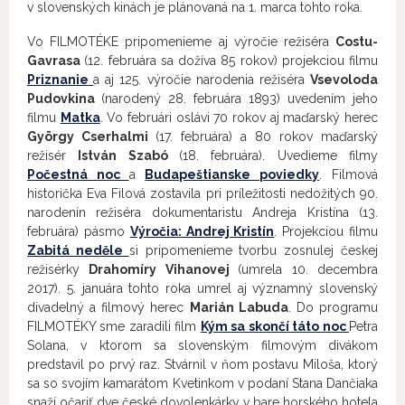
v slovenských kinách je plánovaná na 1. marca tohto roka.
Vo FILMOTÉKE pripomenieme aj výročie režiséra
Costu-
Gavrasa
(12. februára sa dožíva 85 rokov) projekciou filmu
Priznanie
a aj 125. výročie narodenia režiséra
Vsevoloda
Pudovkina
(narodený 28. februára 1893) uvedením jeho
filmu
Matka
. Vo februári oslávi 70 rokov aj maďarský herec
György Cserhalmi
(17. februára) a 80 rokov maďarský
režisér
István Szabó
(18. februára). Uvedieme filmy
Počestná noc
a
Budapeštianske poviedky
. Filmová
historička Eva Filová zostavila pri príležitosti nedožitých 90.
narodenín režiséra dokumentaristu Andreja Kristína (13.
februára) pásmo
Výročia: Andrej Kristín
. Projekciou filmu
Zabitá neděle
si pripomenieme tvorbu zosnulej českej
režisérky
Drahomíry Vihanovej
(umrela 10. decembra
2017). 5. januára tohto roka umrel aj významný slovenský
divadelný a filmový herec
Marián Labuda
. Do programu
FILMOTÉKY sme zaradili film
Kým sa skončí táto noc
Petra
Solana, v ktorom sa slovenským filmovým divákom
predstavil po prvý raz. Stvárnil v ňom postavu Miloša, ktorý
sa so svojím kamarátom Kvetinkom v podaní Stana Dančiaka
snaží očariť dve české dovolenkárky v bare horského hotela