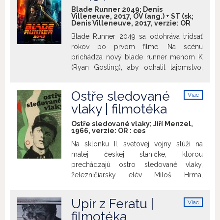
nepreniknuteľný závoj, ktorý neradno
Blade Runner 2049; Denis
odokrývať. Harry Angel však nedbá na
Villeneuve, 2017, OV (ang.) + ST (sk;
Denis Villeneuve, 2017, verzie:
OR
početné znamenia a rúti sa tak strmhlav
rovno do vlastného pekla. Film
Blade Runner 2049 sa odohráva tridsať
uvádzame ako pripomienku tvorby
rokov po prvom filme. Na scénu
anglického režiséra a scenáristu Alana
prichádza nový blade runner menom K
Parkera (14. 2. 1944 – 31. 7. 2020).
(Ryan Gosling), aby odhalil tajomstvo,
ktoré môže uvrhnúť zvyšky spoločnosti
do chaosu. Jeho pátranie ho privedie až
Ostře sledované
Viac
k bývalému blade runnerovi (Harrison
info
vlaky | filmotéka
Ford), ktorý bol tridsať rokov nezvestný…
oficiálny text distribútora
Ostře sledované vlaky; Jiří Menzel,
1966, verzie:
OR
:
ces
Na sklonku II. svetovej vojny slúži na
malej českej staničke, ktorou
prechádzajú ostro sledované vlaky,
železničiarsky elév Miloš Hrma,
obdivujúci úspešného sukničkára,
výpravcu Hubičku, a trápi sa tým, že v
Upír z Feratu |
Viac
milostnej chvíli u svojho dievčaťa ako
info
filmotéka
muž zlyhal. V zúfalstve sa pokúsi o