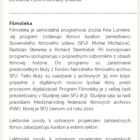
___________________________________________________________
Filmotéka
Filmotéka je samostatná programová zložka Kina Lumière.
Jej program zostavujú filmoví kurátori, zamestnanci
Slovenského filmového ústavu (SFÚ): Michal Michalovič,
Rastislav Steranka a Richard Šteinhübel. Pri koncipovaní
programu spolupracujú s poprednými odborníkmi z oblasti
filmovej histórie. Do programu sú zaraďované
predovšetkým tituly z fondov Národného filmového archívu
SFÚ. Tieto tituly sú uvádzané z archívnych 35 mm kópií,
prípadne z digitálnych nosičov (pokiaľ filmy prešli
procesom digitalizácie). Program Filmotéky je z veľkej časti
prezentovaný v Študijnej sále SFÚ (K3). Študijná sála sa riadi
pravidlami Medzinárodnej federácie filmových archívov
(FIAF), ktorej je SFÚ členom od roku 2001.
Lektorské úvody k vybraným projekciám zahraničných
filmov zabezpečujú kurátori a externí lektori.
Lektorské úvody k vybraným projekciám slovenských