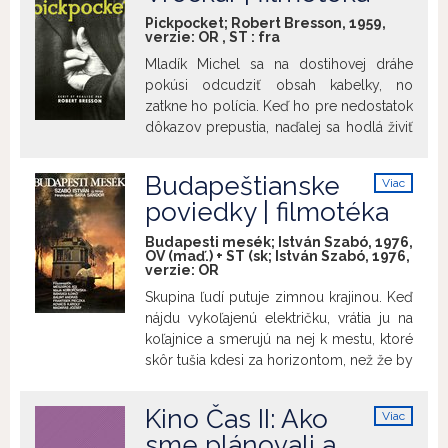
info
nežije a jeho starší brat, ambiciózny
Pickpocket; Robert Bresson, 1959,
verzie:
OR
,
ST
:
fra
developer Curly rozpredáva rodinný
majetok. V meste sa koná rodeo turnaj a
Mladík Michel sa na dostihovej dráhe
Junior si zaumieni ho vyhrať a napraviť
pokúsi odcudziť obsah kabelky, no
vzťahy v rodine.
zatkne ho polícia. Keď ho pre nedostatok
dôkazov prepustia, naďalej sa hodlá živiť
výlučne vreckovými krádežami. Spolčí sa
so skupinou profesionálnych vreckárov,
Budapeštianske
Viac
ktorí ho vycvičia. Michel sa pri návšteve
info
poviedky | filmotéka
svojej chorej matky spozná s Jeanne...
+
Prednáška: Robert Bresson
28.
Budapesti mesék; István Szabó, 1976,
februára 2022 Zdá sa, že po utlmení
OV (maď.) + ST (sk; István Szabó, 1976,
verzie:
OR
činností veľkých hnutí (surrealizmus,
impresionizmus, poetický realizmus, ...)
Skupina ľudí putuje zimnou krajinou. Keď
sa francúzska kinematografia v 40. a 50.
nájdu vykoľajenú električku, vrátia ju na
rokoch začína individualizovať.
koľajnice a smerujú na nej k mestu, ktoré
Spomedzi ostatných autorov vyčnieva
skôr tušia kdesi za horizontom, než že by
najmä Robert Bresson, pre ktorého je
vedeli, kde sa nachádza. Vzhľadom na
príznačné veľké experimentovanie
rozdielnosť postáv a abstraktnosť situácie
Kino Čas II: Ako
Viac
predchádzajúce novej vlne. Bresson
môžeme film čítať ako alegóriu či
info
sme plánovali a
vychádza z presvedčenia, že
metaforu medziľudských vzťahov a