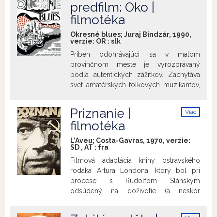
info
predfilm: Oko |
Ester, ktoré sa vracia z koncentračného
filmotéka
tábora. Náhoda tak spojí troch ľudí bez
domova, z ktorých každý sa snaží sebe
Okresné blues; Juraj Bindzár, 1990,
vlastným spôsobom naplniť svoju
verzie:
OR
:
slk
predstavu o šťastí.
Projekcia filmu
Príbeh odohrávajúci sa v malom
laureáta Slnka v sieti za rok 2022
provinčnom meste je vyrozprávaný
v kategórii Výnimočný prínos
podľa autentických zážitkov. Zachytáva
slovenskej audiovizuálnej
svet amatérskych folkových muzikantov,
kultúre, kameramana Laca Krausa,
vedených večne rebelujúcim Viktorom a
za jeho osobnej účasti. Film uvedie
ich „boj“ s malosťou okresných
Miro Ulman.
Priznanie |
Viac
funkcionárov a ustráchaných miestnych
info
filmotéka
osvetových pracovníkov. Uvádzame ako
pripomienku tvorby nedávno zosnulého
L’Aveu; Costa-Gavras, 1970, verzie:
režiséra, scenáristu a spisovateľa Juraja
SD
,
AT
:
fra
Bindzára (24. 2. 1943 – 24. 6. 2019).
Filmová adaptácia knihy ostravského
Predfilm:
OKO r. Juraj Bindzár *
rodáka Artura Londona, ktorý bol pri
Československo * 1968 * 6‘ |
procese s Rudolfom Slánským
Experimentálny film o tragédii ľudskej
odsúdený na doživotie (a neskôr
zloby.
prepustený a zbavený viny). Film
vykresľuje zaobchádzanie s uväzneným