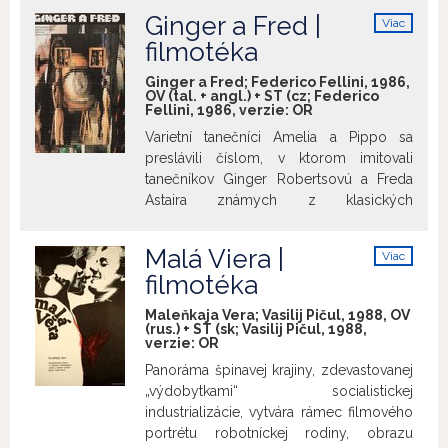
poznačenom jednou z najväčších
vyjadruje vnútorný nepokoj a
Ginger a Fred |
Viac
tragédií druhej svetovej vojny. Ako sa
katastrofické predtuchy samotného
info
filmotéka
ukazuje, ani pätnásť rokov od skončenia
režiséra. Na nastoľované otázky film
vojny nie sú schopní nechať svoju lásku
nedáva odpovede, vysiela však impulz
Ginger a Fred; Federico Fellini, 1986,
naplno rozvinúť. Ona sa s nemožnou
OV (tal. + angl.) + ST (cz; Federico
na ich hľadanie.
Valerij Kupka
láskou stretáva opätovne, keď tú prvú
Fellini, 1986, verzie:
OR
zažila (hoci v inom kontexte) už počas
Varietní tanečníci Amelia a Pippo sa
vojny...
preslávili číslom, v ktorom imitovali
tanečníkov Ginger Robertsovú a Freda
Astaira známych z klasických
hollywoodskych muzikálov. Amelia a
Pippo sa po dlhých rokoch zídu v
Malá Viera |
Viac
televíznom programe. Keď vypadne
info
filmotéka
prúd, majú možnosť spomínať na staré
časy... Ide o neskorý film Federica
Maleňkaja Vera; Vasilij Pičul, 1988, OV
Felliniho, v ktorom sa objavili jeho
(rus.) + ST (sk; Vasilij Pičul, 1988,
verzie:
OR
manželka Giulietta Masina a Marcello
Mastroianni, s ktorým Fellini nakrútil svoje
Panoráma špinavej krajiny, zdevastovanej
vari najslávnejšie filmy – Sladký život a 8
„výdobytkami“ socialistickej
½.
industrializácie, vytvára rámec filmového
portrétu robotníckej rodiny, obrazu