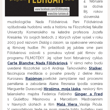
4. februára
sa dožíva
85 rokov
slovenská
muzikologička Naďa Földváriová. Pani Földváriová
vyštudovala hudobnú vedu a históriu na Filozofickej fakulte
Univerzity Komenského na katedre profesora Jozefa
Kresánka. Vo svojich textoch, z ktorých výber vyšiel v roku
2003 pod názvom
Dialóg s časom
, sa opakovane venovala
aj filmovej hudbe. Pri príležitosti jej jubilea sme pani
Földváriovú oslovili s ponukou vybrať päť filmov do
programu FILMOTÉKY. Jej výber tvorí februárový cyklus
Carte Blanche: Naďa Földváriová
. V rámci neho budú
uvedené filozofické sci-fi Andreja Tarkovského
Stalker
,
fascinujúca meditácia o povahe pravdy z dielne Akiru
Kurosawu
Rašómon
,poetické zamýšľanie nad procesmi
pamätania a zabúdania Alaina Resnaisa (podľa scenára
Marguerite Durasovej)
Hirošima, moja láska
, neskorý film
talianskeho majstra Federica Felliniho
Ginger a Fred
s Giuliettou Masinovou a Marcellom Mastroiannim
v hlavných úlohách a film
Malá Viera
Vasilija Pičula.
V samostatnom texte na inom mieste tohto bulletinu pani