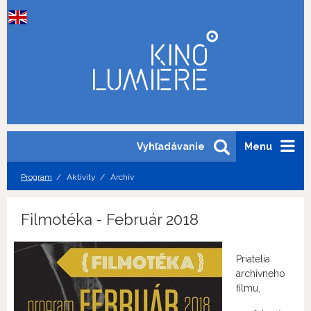
Vyhľadávanie
Menu
Program
Aktivity
Archív
Filmotéka - Február 2018
Priatelia
archívneho
filmu,