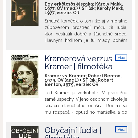
rieky Latorice.
Tri spomienky
, Pavol
Egy erkölcsös éjszaka; Károly Makk,
Sýkora, Rudolf Urc, Andrej Kristín 1964
1977, OV (maď.) + ST (sk; Károly Makk,
1977, verzie:
OR
(10´) Spomienky očitých svedkov
bombardovania bratislavskej Apolky v
Smutná komédia o tom, že aj v morálne
lete roku 1944.
Beethoven na
zúboženom prostredí môžu žiť ľudia,
Slovensku
, Andrej Kristín 1966 (23´)
ktorí nestratili dobré a šľachetné srdce.
Dokumentárny film o pobyte a
Hlavným hrdinom je tu mladý bohém
účinkovaní Ludwiga van Beethovena na
Jenö Kelepei (György Cserhalmi), ktorý
Slovensku.
Prerušené ticho
, Andrej
po tom, čo nenašiel ubytovanie v meste,
Kramerová verzus
Viac
Kristín 1969 (12´) Dokumentárny film o
si prenájme izbu v nevestinci. Problém
info
Kramer | filmotéka
vzťahu Oravskej priehrady a okolitého
nastane, keď má prísť na návštevu jeho
kraja.
Slovenské sklo
, Andrej Kristín
matka.
Kramer vs. Kramer; Robert Benton,
1970 (13´) Populárno-vedecký film o
1979, OV (angl.) + ST (sk; Robert
Benton, 1979, verzie:
OR
histórii a súčasnosti najlepších sklárskych
dielní na Slovensku.
Lavíny
, Andrej
Ted Kramer je vorkoholik. V práci žne
Kristín 1987 (18´) Populárno-vedecký film
samé úspechy. V jeho osobnom živote je
osvetľuje problematiku lavínového
situácia diametrálne odlišná. Rodina sa
nebezpečenstva a zaoberá sa činnosťou
mu rozpadá - opustí ho manželka a do
človeka na jeho odstránenie.
opatery mu prenechá ich malého syna
Billyho. Tedovi stojí v ceste jeho
Obyčajní ľudia |
Viac
rozbehnutej kariéry starostlivosť o syna.
info