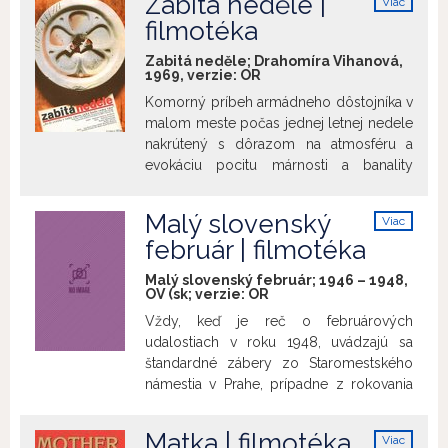
Zabitá neděle |
Viac
počas výsluchov, tlaky, ktoré sú naňho
info
filmotéka
vyvíjané, čo vedie až k vynútenému
priznaniu.
Zabitá neděle; Drahomíra Vihanová,
1969, verzie:
OR
Komorný príbeh armádneho dôstojníka v
malom meste počas jednej letnej nedele
nakrútený s dôrazom na atmosféru a
evokáciu pocitu márnosti a banality
okamihov neužitočného, premárneného
života. Nadporučík Arnošt cíti svoju
Malý slovenský
Viac
prázdnotu a podvedome sa utieka do
info
február | filmotéka
spomienok a predstáv. Podstatným
štýlotvorným prvkom je montáž,
Malý slovenský február; 1946 – 1948,
udeľujúca filmu osobitý „hudobný“
OV (sk; verzie:
OR
rytmus, kompenzujúci jeho nevýraznú
Vždy, keď je reč o februárových
dramatickú výstavbu. Film uvádzame pri
udalostiach v roku 1948, uvádzajú sa
príležitosti 80. výročia narodenia herca
štandardné zábery zo Staromestského
Ivana Palúcha (20. 6. 1940 – 3.7.2015).
námestia v Prahe, prípadne z rokovania
Beneš – Gottwald. My sa sústredíme na
takmer neznáme obrazy. Týkajú sa najmä
Matka | filmotéka
Viac
Slovenska – volieb v roku 1946, politickej